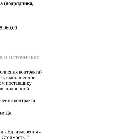
а (подрядчика,
8 960,00
а и источниках
олнения контракта)
ара, выполненной
ком поставщику
, выполненной
чения контракта
и:
Да
и - Ед. измерения -
- Стоимость, ?