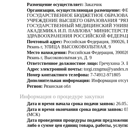
Размещение осуществляет:
Заказчик
Организация, осуществляющая размещение:
ФЕ
ГОСУДАРСТВЕННОЕ БЮДЖЕТНОЕ ОБРАЗОВ
УЧРЕЖДЕНИЕ ВЫСШЕГО ОБРАЗОВАНИЯ "РЯ
ГОСУДАРСТВЕННЫЙ МЕДИЦИНСКИЙ УНИВ
АКАДЕМИКА И.П. ПАВЛОВА" МИНИСТЕРСТ
ЗДРАВООХРАНЕНИЯ РОССИЙСКОЙ ФЕДЕРА
Почтовый адрес:
Российская Федерация, 390026, Р
Рязань г, УЛИЦА ВЫСОКОВОЛЬТНАЯ, 9
Место нахождения:
Российская Федерация, 390026,
Рязань г, Высоковольтная ул, Д. 9
Ответственное должностное лицо:
Гречухина Э. Б
Адрес электронной почты:
torgi.rzngmu@yandex.r
Номер контактного телефона:
7-74912-971805
Дополнительная информация:
Информация отсут
Регион:
Рязанская обл
Информация о процедуре закупки
Дата и время начала срока подачи заявок:
26.05.
Дата и время окончания срока подачи заявок:
03
(МСК)
Дата проведения процедуры подачи предложений
либо о сумме цен единиц товара, работы, услуги