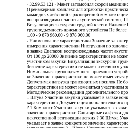
- 32.99.53.121 - Макет автомобиля скорой медици
(Тренажерный комплекс для отработки практическ
командных действий с расширенной комплектацие
воспроизводимых частот акустической системы, Г
Визуализация экскурсии грудной клетки Наличие
грузоподъемность приемного устройства Не более 1
1,00 - 9 878 960,00 - 9 878 960,00
- Наименование характеристики Значение характеристики Единица измерения характеристики Инструкция по заполнению характеристик в заявке Диапазон воспроизводимых частот акустической системы, ГЦ От 100 до 20000 Значение характеристики не может изменяться участником закупки Визуализация экскурсии грудной клетки Наличие Значение характеристики не может изменяться участником закупки Номинальная грузоподъемность приемного устройства Не более 165 кг Значение характеристики не может изменяться участником закупки Допустимая нагрузка транспортных носилок Не более 165 кг Значение характеристики не может изменяться участником закупки Методические рекомендации дополнительного процедурного модуля ? 1 Штука Участник закупки указывает в заявке конкретное значение характеристики Документация дополнительного процедурного модуля ? 1 Комплект Участник закупки указывает в заявке конкретное значение характеристики Санитарные салфетки для проведения искусственной вентиляции легких ? 30 Штука Участник закупки указывает в заявке конкретное значение характеристики Шприц для заправки жидкости ? 1 Штука Участник закупки указывает в заявке конкретное значение характеристики Лубрикант ? 1 Штука Участник закупки указывает в заявке конкретное значение характеристики Учебная маска с односторонним клапаном ? 3 Штука Участник закупки указывает в заявке конкретное значение характеристики Стойка аппаратная ? 1 Штука Участник закупки указывает в заявке конкретное значение характеристики Симулятор дефибриллятора ? 1 Штука Участник закупки указывает в заявке конкретное значение характеристики Пульсоксиметр ? 1 Штука Участник закупки указывает в заявке конкретное значение характеристики Мешок Амбу ? 1 Штука Участник закупки указывает в заявке конкретное значение характеристики Устройство отображения учебного контента с интегрированной вычислительной системой ? 1 Штука Участник закупки указывает в заявке конкретное значение характеристики Портативная вычислительная станция управления с аккумуляторным питанием ? 1 Штука Участник закупки указывает в заявке конкретное значение характеристики Блок питания 12-14 В для питания робота-тренажера ? 1 Штука Участник закупки указывает в заявке конкретное значение характеристики Сканер штрихкода ? 1 Штука Участник закупки указывает в заявке конкретное значение характеристики Симулятор стетофонендоскопа ? 1 Штука Участник закупки указывает в заявке конкретное значение характеристики Зарядное устройство для симулятора стетофонендоскопа ? 1 Штука Участник закупки указывает в заявке конкретное значение характеристики Мультимедийный учебно-методический комплекс ? 1 Штука Участник закупки указывает в заявке конкретное значение характеристики Одежда для манекена наличие Участник закупки указывает в заявке только одно значение характеристики Пенополиэтиленовый коврик ? 1 Штука Участник закупки указывает в заявке конкретное значение характеристики Аптечка ? 1 Штука Участник закупки указывает в заявке конкретное значение характеристики Кровоостанавливающий жгут ? 1 Штука Участник закупки указывает в заявке конкретное значение характеристики Зарядное устройство ? 1 Штука Участник закупки указывает в заявке конкретное значение характеристики USB кабель ? 1 Штука Участник закупки указывает в заявке конкретное значение характеристики Носилки транспортные ? 1 Штука Участник закупки указывает в заявке конкретное значение характеристики Компрессор ? 1 Штука Участник закупки указывает в заявке конкретное значение характеристики Шкаф управления динамической платформой ? 1 Штука Участник закупки указывает в заявке конкретное значение характеристики Запирающийся сейф для временного хранения наркотических средств и психотропных веществ ? 1 Штука Участник закупки указывает в заявке конкретное значение характеристики Стремянка для сборки и разборки тренажера ? 1 Штука Участник закупки указывает в заявке конкретное значение характеристики Сетевой адаптер с выходным напряжением 12 В для питания робота-тренажера ? 1 Штука Участник закупки указывает в заявке конкретное значение характеристики Паспорт изделия наличие Значение характеристики не может изменяться участником закупки Руководство по эксплуатации наличие Значение характеристики не может изменяться участником закупки Методические рекомендации ? 1 Комплект Участник закупки указывает в заявке конкретное значение характеристики Наличие розеток 12 В ? 3 Штука Участник закупки указывает в заявке конкретное значение характеристики Количество розеток 220 В ? 2 Штука Участник закупки указывает в заявке конкретное значение характеристики Максимальный ток розетки 220 В ? 16 Ампер Участник закупки указывает в заявке конкретное значение характеристики Степень защиты розетки 220 В, IP ? 44 Участник закупки указывает в заявке конкретное значение характеристики Наличие фонарей освещения прилегающей территории ? 2 Штука Участник закупки указывает в заявке конкретное значение характеристики Наличие фонарей основного освещения ? 2 Штука Участник закупки указывает в заявке конкретное значение характеристики Наличие проблесковых маяков ? 2 Штука Участник закупки указывает в заявке конкретное значение характеристики Акустическая система Наличие Значение характеристики не может изменяться участником закупки Мощность акустической системы ? 6 Ватт Участник закупки указывает в заявке конкретное значение характеристики Видеокамера Наличие Значение характеристики не может изменяться участником закупки Розетка подачи закиси азота ? 1 Штука Участник закупки указывает в заявке конкретное значение характеристики Материал робота-симулятора Поливинилхлорид; двухкомпонентный пластик холодного отверждения; силикон; полиуретан Значение характеристики не может изменяться участником закупки Кейс для транспортировки и хранения комплекта имитаторов ранений и поражений ? 1 Штука Участник закупки указывает в заявке конкретное значение характеристики Кислородные розетки ? 2 Штука Участник закупки указывает в заявке конкретное значение характеристики Имитация пульсации центральных и периферических артерий Наличие Значение характеристики не может изменяться участником закупки Количество точек имитации пульсации ? 6 Штука Участник закупки указывает в заявке конкретное значение характеристики Отображение ЭКГ, ЧСС, ЧДД, SpO2, АД, температуры тела на медицинское оборудование Наличие Значение характеристики не может изменяться участником закупки Речевое сопровождение Наличие Значение характеристики не может изменяться участником закупки Моргание глаз и изменение просвета зрачков Наличие Значение характеристики не может изменяться участником закупки Имитация цианоза Наличие Значение характеристики не может изменяться участником закупки Имитация аускультативной картины работы сердца Наличие Значение характеристики не может изменяться участником закупки Имитация аускультативной картины работы легких Наличие Значение характеристики не может изменяться участником закупки Имитация потоотделения Наличие Значение характеристики не может изменяться участником закупки Имитация измерения артериального давления Наличие Значение характеристики не может изменяться участником закупки Снятие электрокардиограммы реальным электрокардиографом Наличие Значение характеристики не может изменяться участником закупки Наличие библиотеки патологий ЭКГ Наличие Значение характеристики не может изменяться участником закупки Выполнение сердечно-легочной реанимации Наличие Значение характеристики не может изменяться участником закупки Выполнение внутривенных и внутримышечных инъекций Наличие Значение характеристики не может изменяться участником закупки Вып