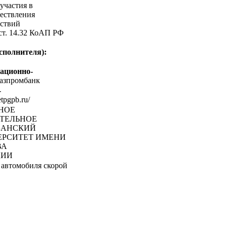
участия в
ествления
ствий
 ст. 14.32 КоАП РФ
сполнителя):
ационно-
азпромбанк
-
etpgpb.ru/
ЬНОЕ
АТЕЛЬНОЕ
ЗАНСКИЙ
ЕРСИТЕТ ИМЕНИ
ВА
ЦИИ
 автомобиля скорой