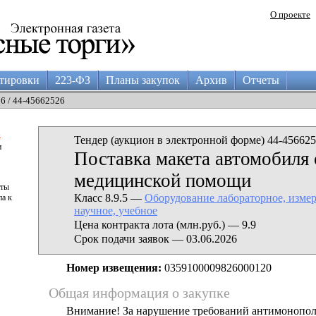
О проекте
тировки
223-ФЗ
Планы закупок
Архив
Отчеты
26 / 44-45662526
а
Тендер (аукцион в электронной форме) 44-456625
и
Поставка макета автомобиля
медицинской помощи
аты
Класс 8.9.5 —
Оборудование лабораторное, измер
па к
научное, учебное
Цена контракта лота (млн.руб.) — 9.9
Срок подачи заявок — 03.06.2026
Номер извещения:
0359100009826000120
Общая информация о закупке
Внимание! За нарушение требований антимонопо