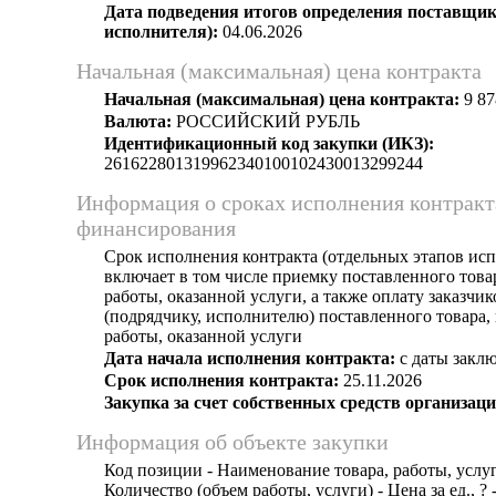
Дата подведения итогов определения поставщик
исполнителя):
04.06.2026
Начальная (максимальная) цена контракта
Начальная (максимальная) цена контракта:
9 87
Валюта:
РОССИЙСКИЙ РУБЛЬ
Идентификационный код закупки (ИКЗ):
261622801319962340100102430013299244
Информация о сроках исполнения контракт
финансирования
Срок исполнения контракта (отдельных этапов исп
включает в том числе приемку поставленного тов
работы, оказанной услуги, а также оплату заказчи
(подрядчику, исполнителю) поставленного товара
работы, оказанной услуги
Дата начала исполнения контракта:
с даты заклю
Срок исполнения контракта:
25.11.2026
Закупка за счет собственных средств организаци
Информация об объекте закупки
Код позиции - Наименование товара, работы, услуг
Количество (объем работы, услуги) - Цена за ед., ? 