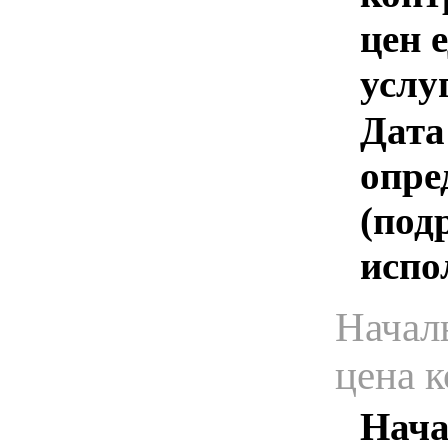
цен 
услу
Дата
опре
(под
испо
Начал
цена 
Нача