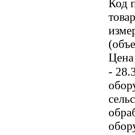
Код 
товар
изме
(объе
Цена 
- 28
обор
сель
обра
обор