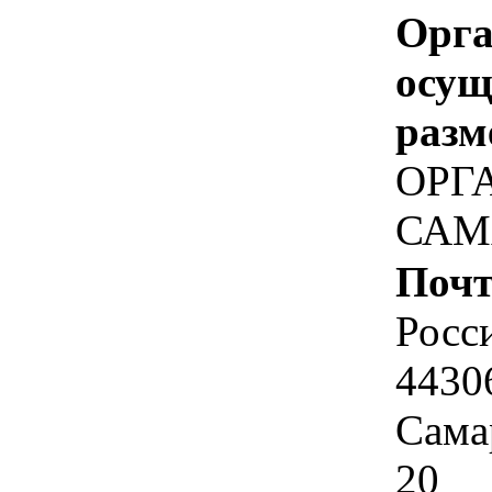
Орга
осу
разм
ОРГ
САМ
Почт
Росс
4430
Самар
20