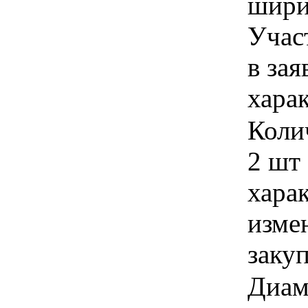
ширин
Учас
в зая
хара
Коли
2 шт 
хара
изме
заку
Диам