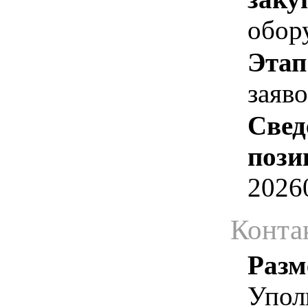
обор
Этап
заяв
Свед
пози
2026
Конта
Разм
Упол