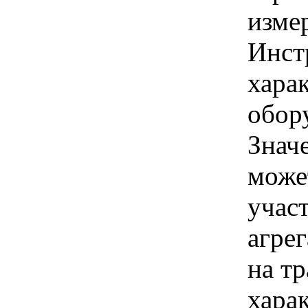
изме
Инст
харак
обору
Знач
може
учас
агре
на тр
хара