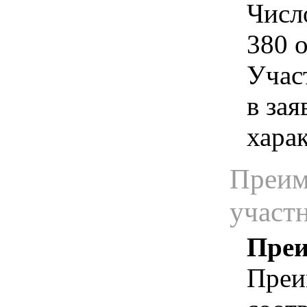
Числ
380 о
Учас
в зая
хара
Преим
участ
Преи
Преи