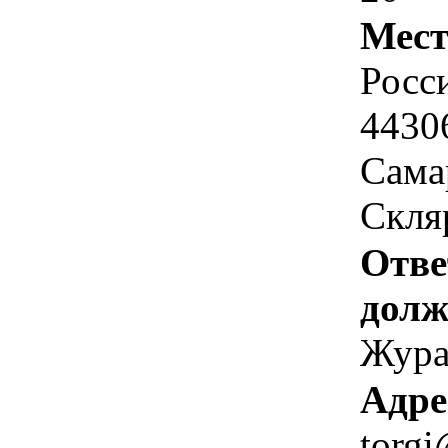
Мест
Росс
4430
Самар
Скляр
Отве
долж
Жура
Адре
torgi