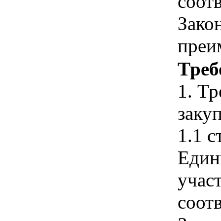
соотв
Зако
преи
Треб
1. Т
закуп
1.1 с
Един
учас
соотв