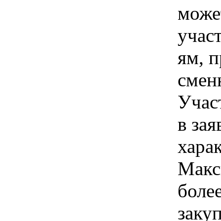
може
учас
ям, 
смен
Учас
в зая
хара
Макс
боле
закуп