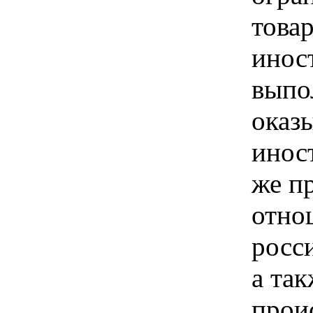
това
инос
выпо
оказ
инос
же п
отно
росс
а так
прои