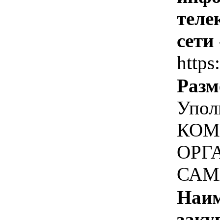
теле
сети
https
Разм
Упол
КОМ
ОРГ
САМ
Наим
заку