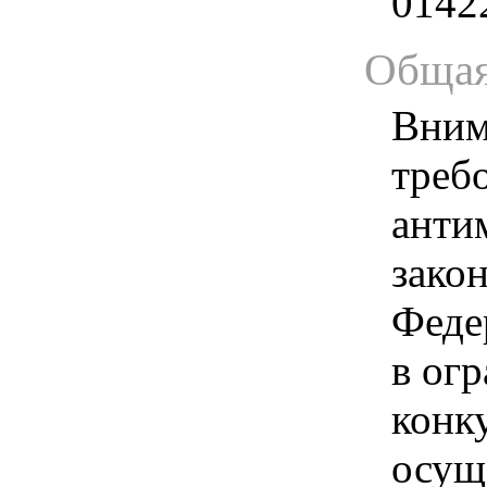
0142
Общая
Вним
треб
анти
зако
Феде
в ог
конк
осущ