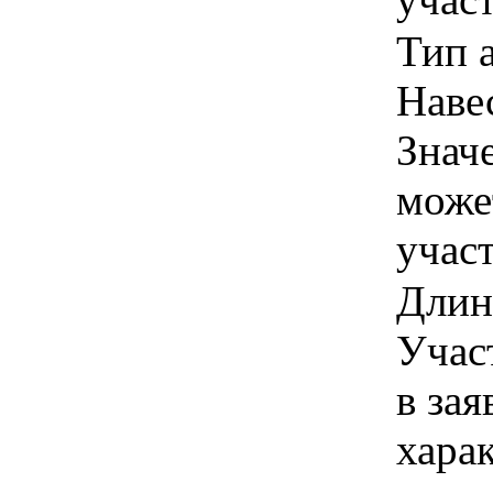
Тип 
Навес
Знач
може
учас
Длина
Учас
в зая
хара