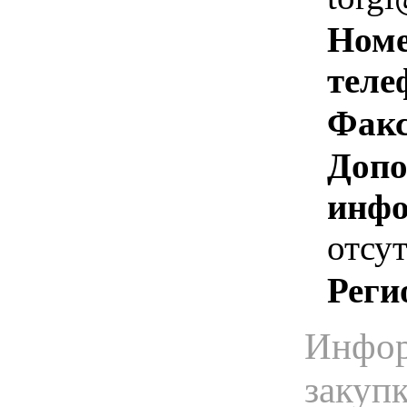
Номе
теле
Факс
Допо
инфо
отсут
Реги
Инфор
закуп