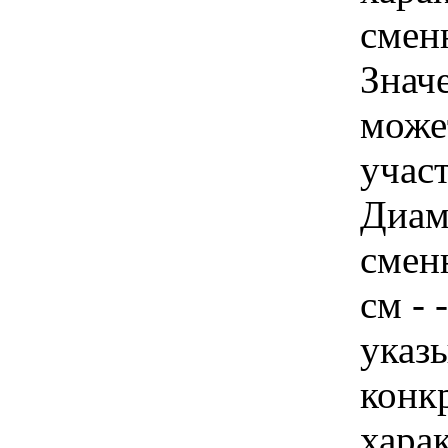
сменн
Знач
може
учас
Диам
смен
см - 
указы
конк
хара