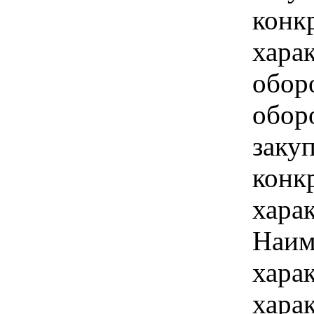
конк
хара
обор
обор
закуп
конк
хара
Наим
хара
хара