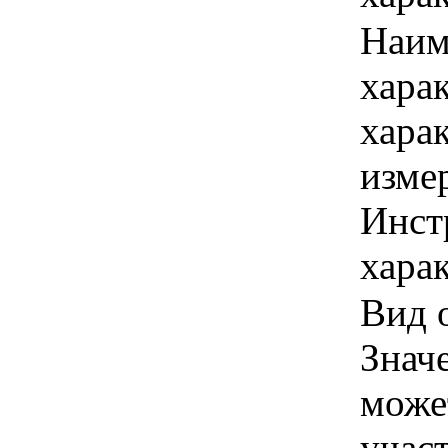
Наим
хара
хара
изме
Инст
харак
Вид о
Знач
може
учас