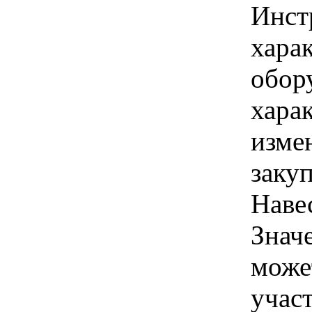
Инст
хара
обор
хара
изме
заку
Наве
Знач
може
учас