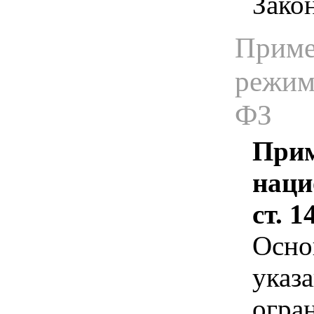
Зако
Приме
режима
ФЗ
Прим
наци
ст. 
Осно
указа
огра