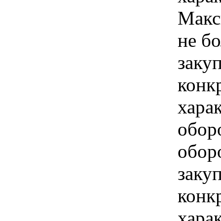
Макс
не бо
закуп
конк
хара
оборо
обор
закуп
конк
хара