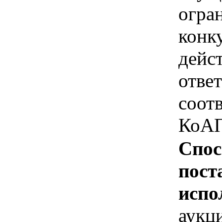
огра
конк
дейс
отве
соотв
КоАП
Спос
пост
испо
аукц