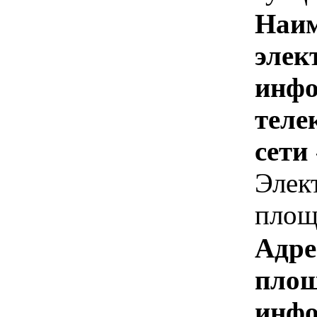
Наим
элек
инфо
теле
сети
Элек
площ
Адре
площ
инфо