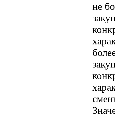
не б
закуп
конк
хара
боле
закуп
конк
хара
смен
Знач