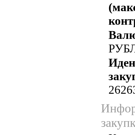
(мак
конт
Валю
РУБ
Иден
заку
2626
Инфор
закуп