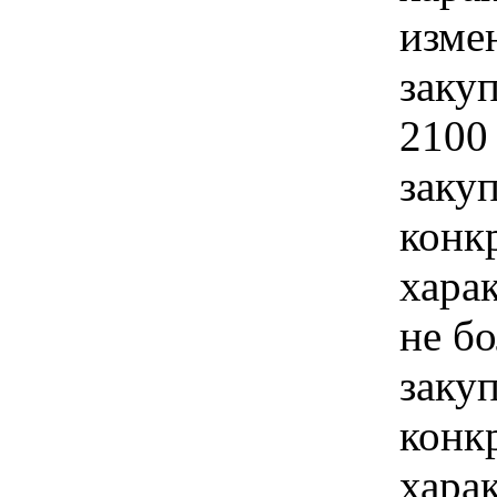
изме
закуп
2100
закуп
конк
хара
не бо
закуп
конк
хара