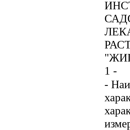
ИНС
САД
ЛЕК
РАС
"ЖИ
1 -
- На
хара
хара
изме