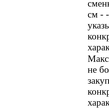
смен
см - 
указы
конк
хара
Макс
не бо
закуп
конк
хара