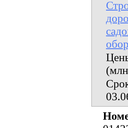
Стро
доро
садо
обор
Цены
(млн
Срок
03.0
Номе