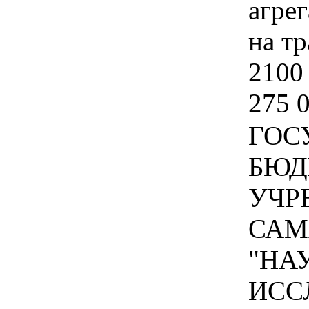
агре
на т
2100 
275 0
ГОС
БЮД
УЧР
САМ
"НА
ИСС