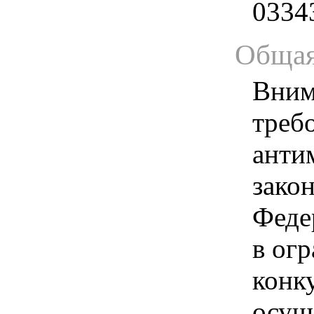
0334
Общая
Вним
треб
анти
зако
Феде
в ог
конк
осущ