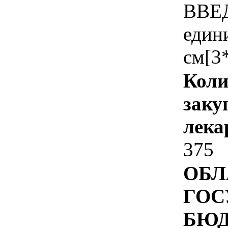
ВВЕД
един
см[3
Коли
заку
лека
375
ОБЛ
ГОС
БЮ