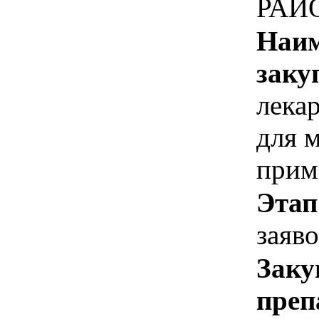
РАЙ
Наим
заку
лека
для 
прим
Этап
заяв
Заку
преп