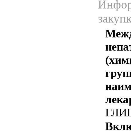
Инфор
закуп
Межд
непа
(хим
груп
наим
лека
ГЛИ
Вклю