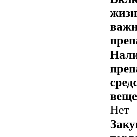
жизн
важн
преп
Нали
преп
сред
веще
Нет
Заку