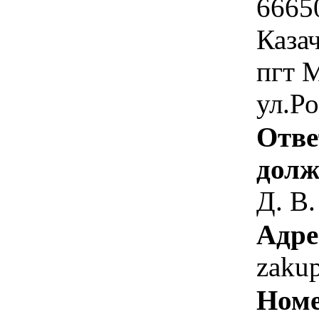
6665
Каза
пгт 
ул.Ро
Отве
долж
Д. В.
Адре
zaku
Номе