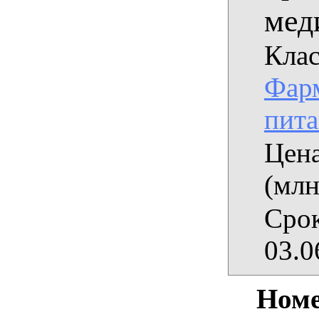
мед
Клас
Фарм
пит
Цена
(млн
Срок
03.0
Номе