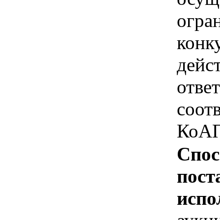
огра
конк
дейс
отве
соотв
КоАП
Спос
пост
испо