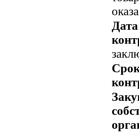
оказ
Дата
конт
закл
Срок
конт
Заку
собс
орга