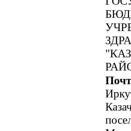
ГОС
БЮД
УЧР
ЗДР
"КА
РАЙ
Почт
Ирку
Каза
посе