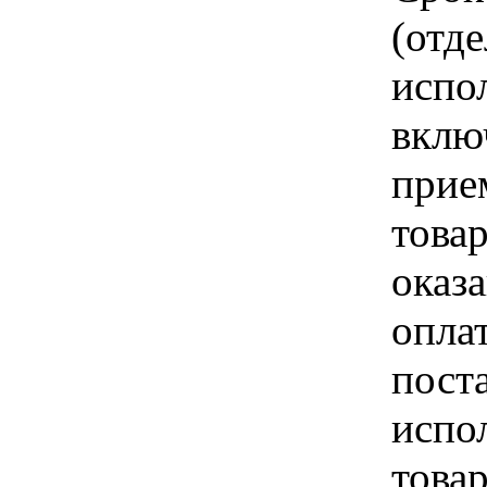
(отд
испо
вклю
прие
това
оказа
опла
пост
испо
това