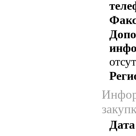
теле
Факс
Допо
инфо
отсут
Реги
Инфор
закуп
Дата