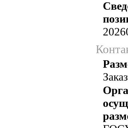
Свед
пози
2026
Конта
Разм
Зака
Орга
осу
разм