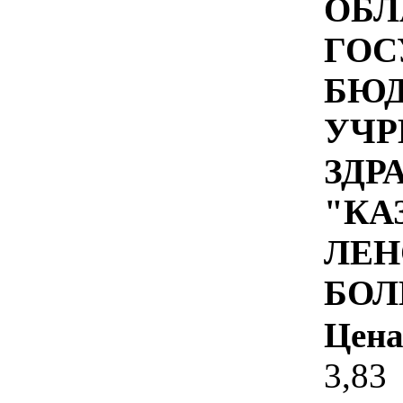
ОБЛ
ГОС
БЮ
УЧР
ЗДР
"КА
ЛЕН
БОЛ
Цена
3,83