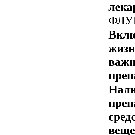
лека
ФЛУ
Вклю
жизн
важн
преп
Нали
преп
сред
веще