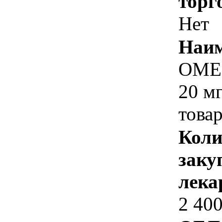
торг
Нет
Наим
ОМЕ
20 м
товар
Коли
заку
лека
2 40