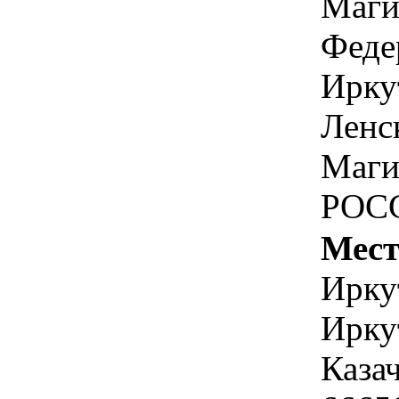
Маги
Феде
Ирку
Ленс
Маги
РОС
Мест
Ирку
Ирку
Каза