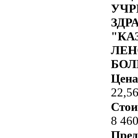
УЧР
ЗДР
"КА
ЛЕН
БОЛ
Цена
22,5
Стои
8 460
Пред