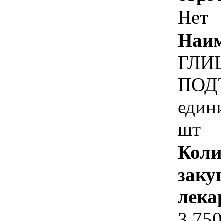
Нет
Наим
ГЛИ
ПОД
един
шт
Коли
заку
лека
3 75