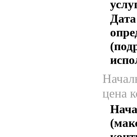
услу
Дата
опре
(под
испо
Начал
цена 
Нача
(мак
конт