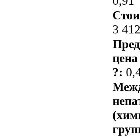
0,91
Стои
3 412
Пред
цена
?:
0,
Межд
непа
(хим
груп