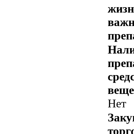
жизн
важн
преп
Нали
преп
сред
веще
Нет
Заку
торг