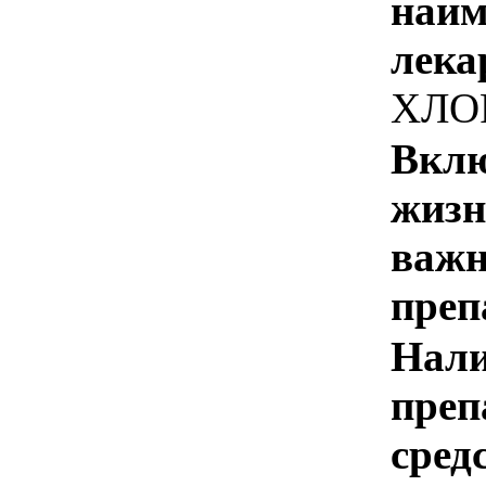
наим
лека
ХЛО
Вклю
жизн
важн
преп
Нали
преп
сред