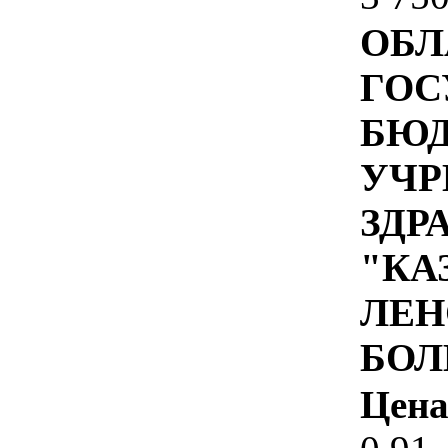
ОБЛ
ГОС
БЮ
УЧР
ЗДР
"КА
ЛЕН
БОЛ
Цена