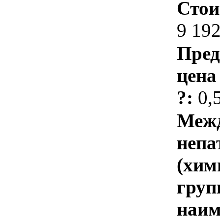
Стои
9 192
Пред
цена
?:
0,
Межд
непа
(хим
груп
наим