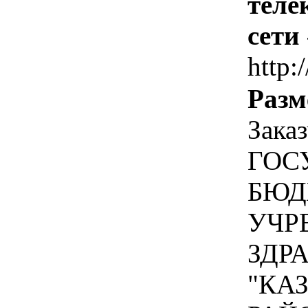
теле
сети
http:
Разм
Зака
ГОС
БЮД
УЧР
ЗДР
"КА