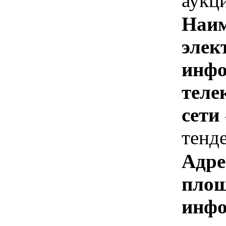
аукц
Наим
элек
инфо
теле
сети
тенд
Адре
площ
инфо