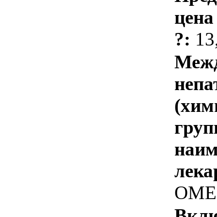
цена
?:
13
Межд
непа
(хим
груп
наим
лека
ОМЕ
Вклю