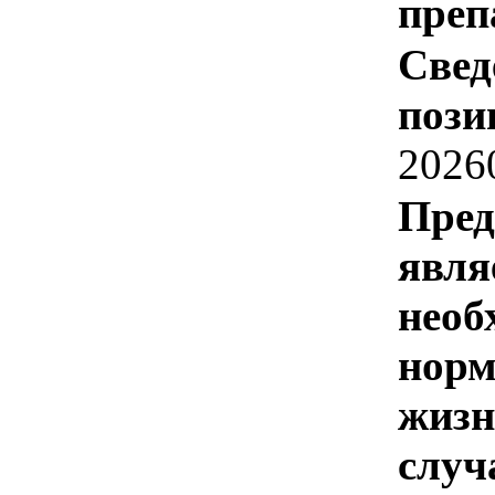
преп
Свед
пози
2026
Пред
явля
необ
норм
жизн
случ