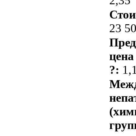
2,35
Стои
23 5
Пред
цена
?:
1,
Межд
непа
(хим
груп