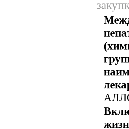
закуп
Межд
непа
(хим
груп
наим
лека
АЛЛ
Вклю
жизн