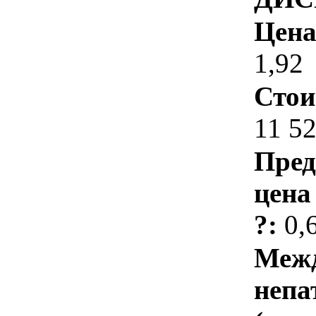
Цена
1,92
Стои
11 5
Пред
цена
?:
0,
Межд
непа