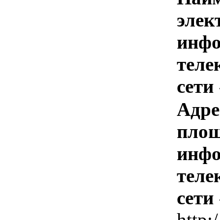
элек
инфо
теле
сети
Адре
площ
инфо
теле
сети
http: