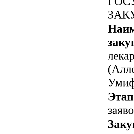
ГОС
ЗАК
Наим
заку
лека
(Алл
Умиф
Этап
заяв
Заку