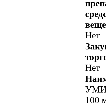
преп
сред
веще
Нет
Заку
торг
Нет
Наим
УМИ
100 