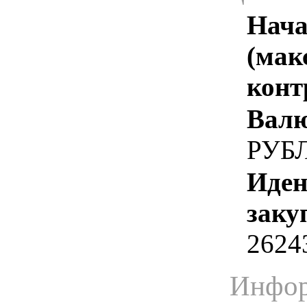
Нача
(мак
конт
Валю
РУБ
Иден
заку
2624
Инфор