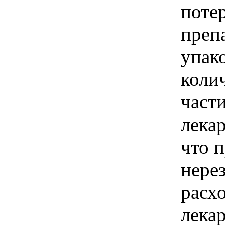
поте
преп
упак
коли
част
лека
что 
нере
расх
лека