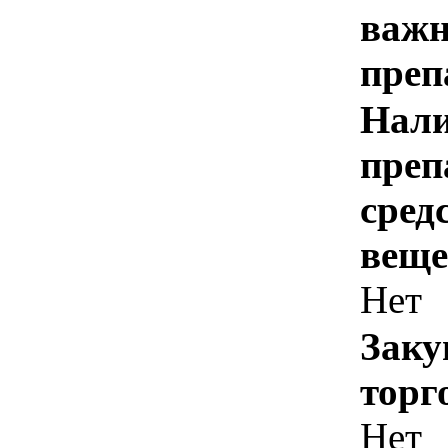
важн
преп
Нали
преп
сред
веще
Нет
Заку
торг
Нет