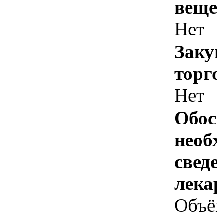
веще
Нет
Заку
торг
Нет
Обос
необ
свед
лека
Объё