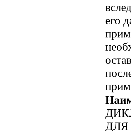
всле
его 
прим
необ
оста
посл
прим
Наим
ДИК
ДЛЯ