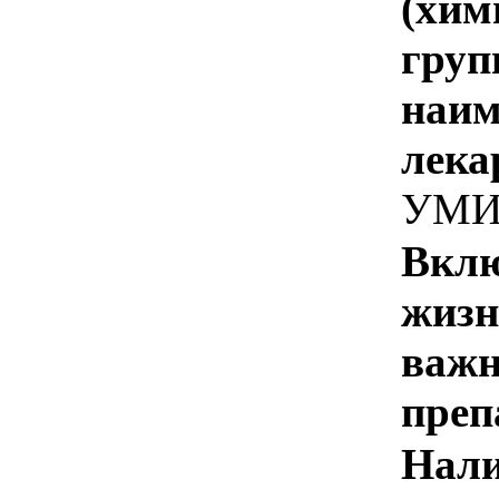
(хим
груп
наим
лека
УМИ
Вклю
жизн
важн
преп
Нали