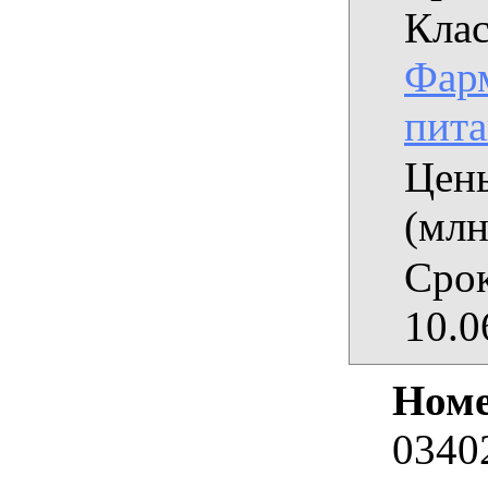
Клас
Фарм
пит
Цены
(млн
Срок
10.0
Номе
0340