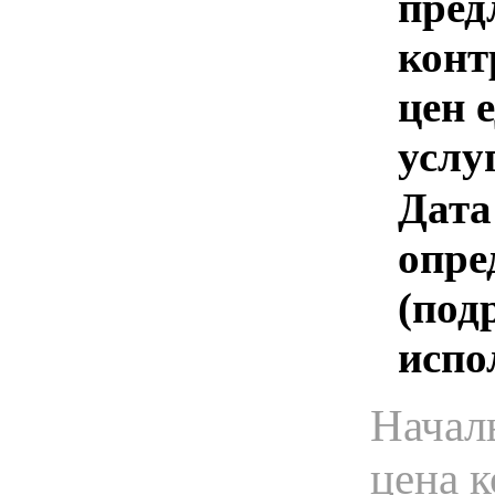
пред
конт
цен 
услу
Дата
опре
(под
испо
Начал
цена 