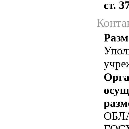
ст. 
Конта
Разм
Упол
учре
Орга
осу
разм
ОБЛ
ГОС