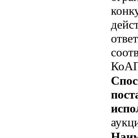
конк
дейс
отве
соотв
КоАП
Спос
пост
испо
аукц
Наим