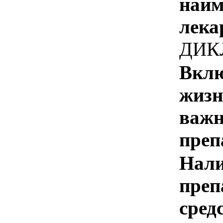
наим
лека
ДИК
Вклю
жизн
важн
преп
Нали
преп
сред