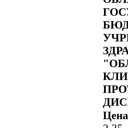
ГОС
БЮ
УЧР
ЗДР
"ОБ
КЛИ
ПРО
ДИС
Цена