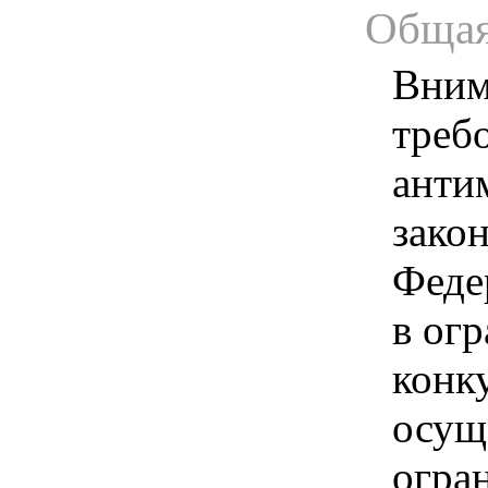
Общая
Вним
треб
анти
зако
Феде
в ог
конк
осущ
огра