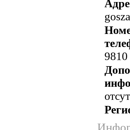
Адре
gosz
Номе
теле
9810
Допо
инфо
отсут
Реги
Инфор