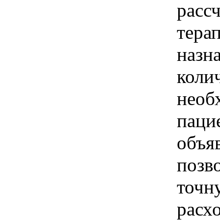
рассч
тера
назн
колич
необ
паци
объя
позв
точн
расх