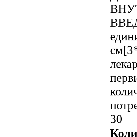
ВНУ
ВВЕД
един
см[3*
лека
перви
коли
потр
30
Коли