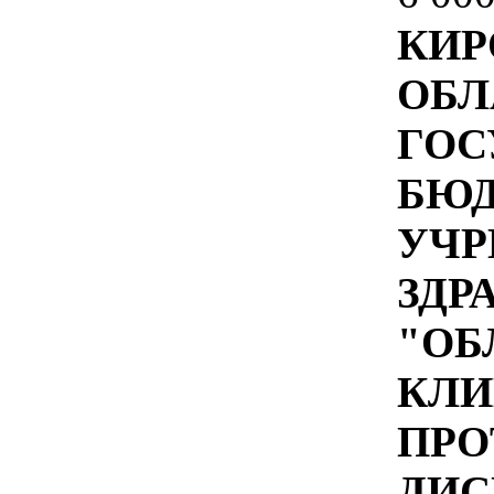
КИР
ОБЛ
ГОС
БЮ
УЧР
ЗДР
"ОБ
КЛИ
ПРО
ДИС