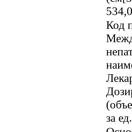
534,
Код 
Межд
непа
наим
Лека
Дози
(объ
за ед
Осно