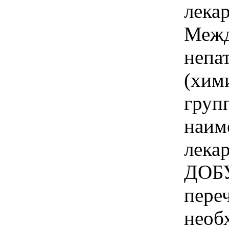
лека
Межд
непа
(хим
груп
наим
лека
ДОБ
пере
необ