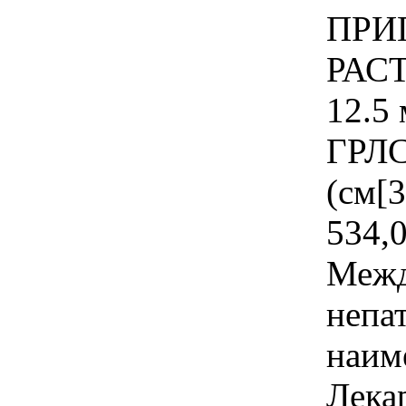
ПРИ
РАС
12.5
ГРЛС
(см[3
534,0
Межд
непа
наим
Лека