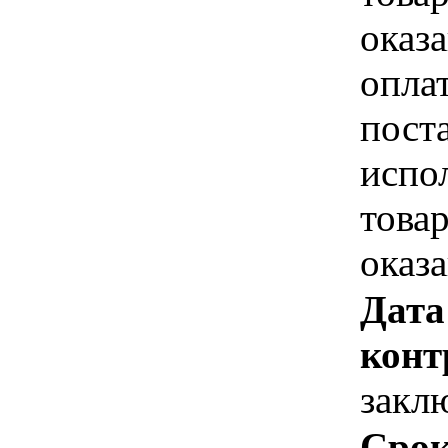
оказа
опла
пост
испо
това
оказ
Дата
конт
закл
Срок