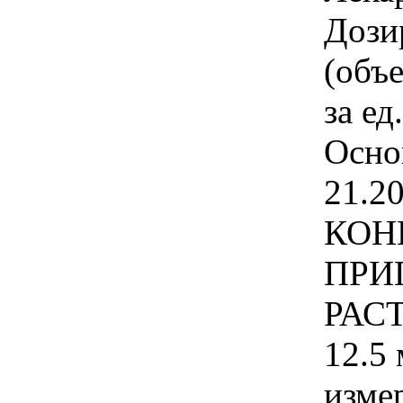
Дози
(объ
за ед
Осно
21.2
КОН
ПРИ
РАС
12.5 
изме