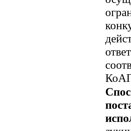
огра
конк
дейс
отве
соотв
КоАП
Спос
пост
испо