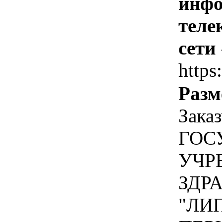
инфо
теле
сети
https
Разм
Зака
ГОС
УЧР
ЗДР
"ЛИ