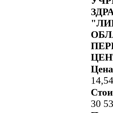
УЧР
ЗДР
"ЛИ
ОБЛ
ПЕР
ЦЕН
Цена
14,5
Стои
30 5