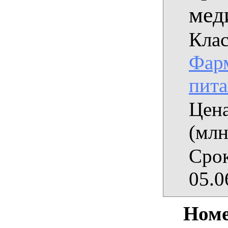
мед
Клас
Фарм
пит
Цена
(млн
Срок
05.0
Номе