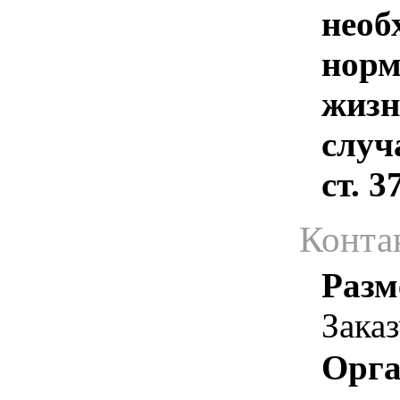
необ
норм
жизн
случ
ст. 
Конта
Разм
Зака
Орга