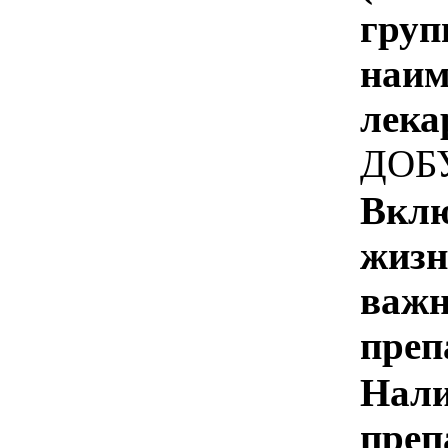
груп
наим
лека
ДОБ
Вклю
жизн
важн
преп
Нали
преп