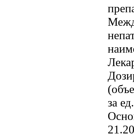
преп
Межд
непа
наим
Лека
Дози
(объ
за ед
Осно
21.2