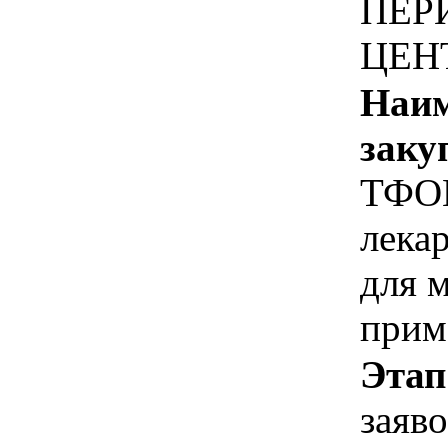
ПЕР
ЦЕН
Наим
заку
ТФОМ
лека
для 
прим
Этап
заяв