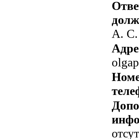
Отве
долж
А. С.
Адре
olgap
Номе
теле
Допо
инфо
отсут