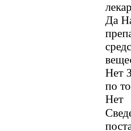
лека
Да Н
преп
сред
веще
Нет 
по т
Нет
Свед
пост