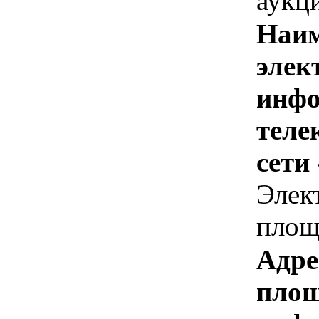
аукц
Наим
элек
инфо
теле
сети
Элек
площ
Адре
площ