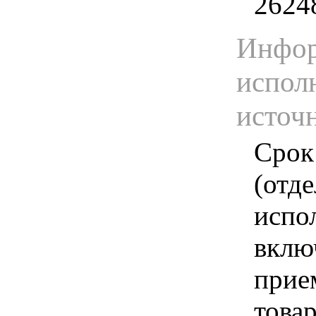
2624
Инфор
испол
источ
Срок
(отд
испо
вклю
прие
това