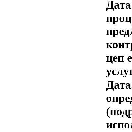
Дата
проц
пред
конт
цен 
услу
Дата
опре
(под
испо