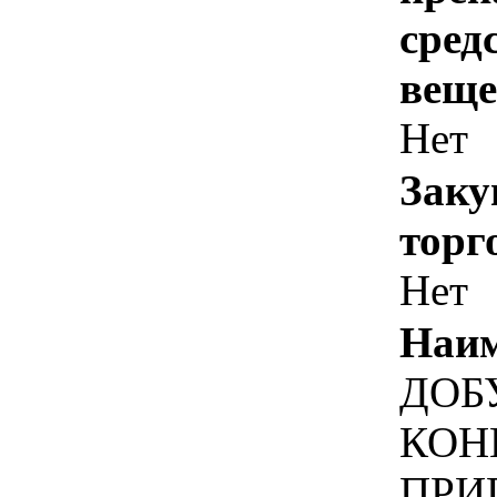
сред
веще
Нет
Заку
торг
Нет
Наим
ДОБ
КОН
ПРИ