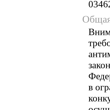
0346
Общая
Вним
треб
анти
зако
Феде
в ог
конк
осущ