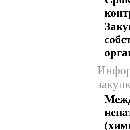
конт
Заку
собс
орга
Инфор
закуп
Межд
непа
(хим