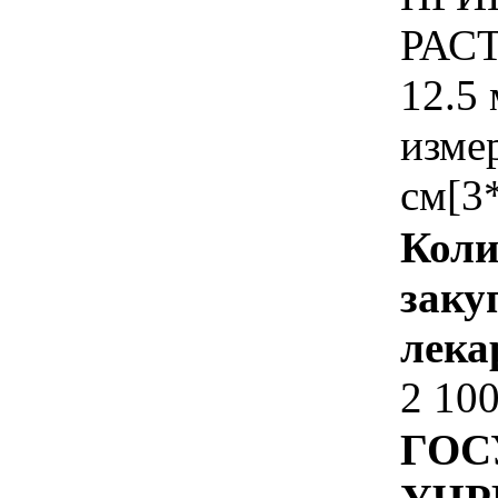
РАС
12.5 
изме
см[3
Коли
заку
лека
2 10
ГОС