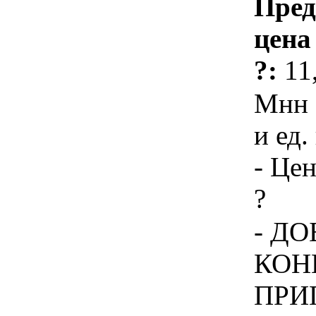
Пред
цена
?:
11
Мнн 
и ед.
- Цен
?
- Д
КОН
ПРИ