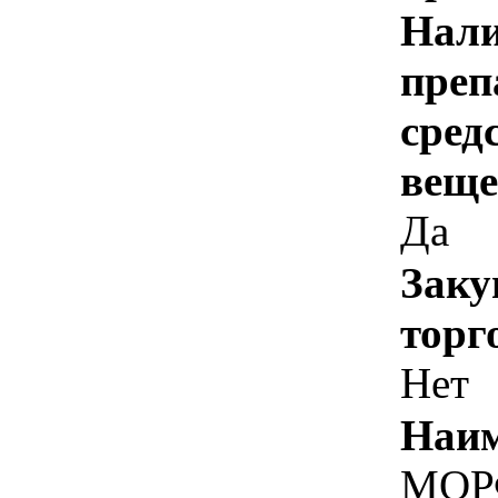
Нали
преп
сред
веще
Да
Заку
торг
Нет
Наим
МОР