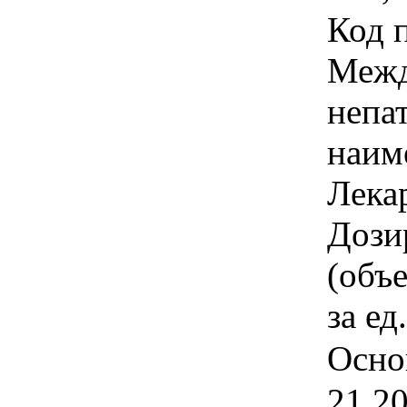
Код 
Межд
непа
наим
Лека
Дози
(объ
за ед
Осно
21.2