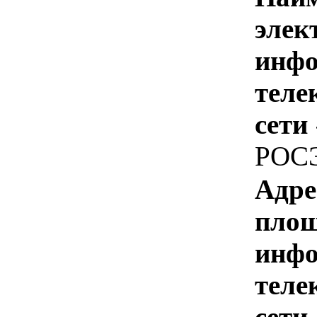
элек
инфо
теле
сети
РОС
Адре
площ
инфо
теле
сети