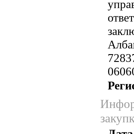
упра
отве
закл
Алба
7283
0606
Реги
Инфор
закуп
Дата