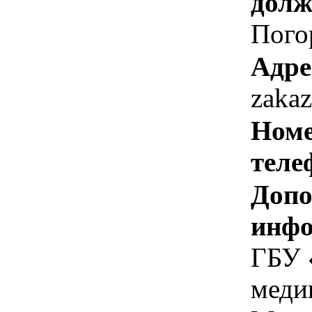
долж
Погор
Адре
zakaz
Номе
теле
Допо
инфо
ГБУ 
меди