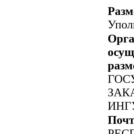
Разм
Упол
Орга
осу
разм
ГОС
ЗАК
ИНГ
Почт
РЕС