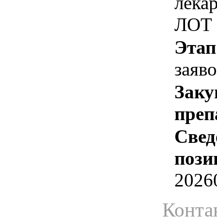
лека
ЛОТ
Этап
заяв
Заку
преп
Свед
пози
2026
Конта