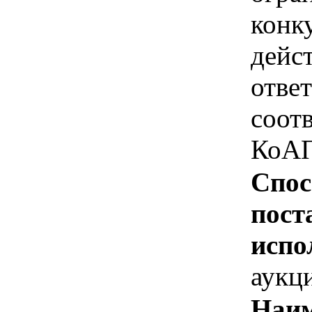
конк
дейс
отве
соотв
КоАП
Спос
пост
испо
аукц
Наим