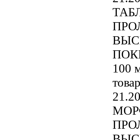
ТАБ
ПРО
ВЫС
ПОК
100 
това
21.20
МОР
ПРО
ВЫС