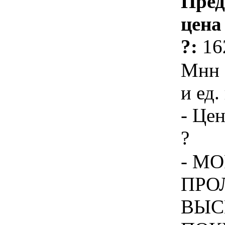
Пред
цена
?:
16
Мнн 
и ед.
- Цен
?
- МО
ПРО
ВЫС