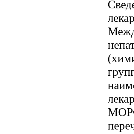
Свед
лека
Межд
непа
(хим
груп
наим
лека
МОР
пере