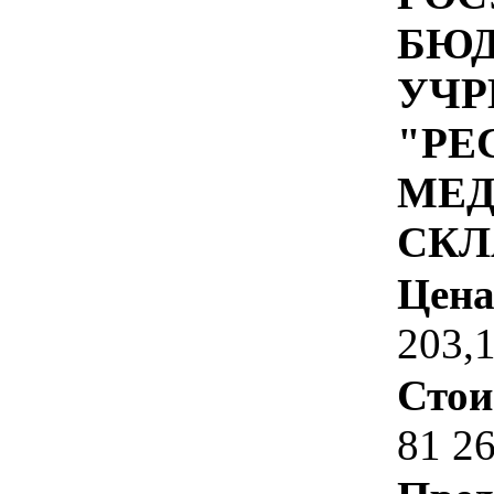
БЮ
УЧР
"РЕ
МЕ
СКЛ
Цена
203,
Стои
81 2