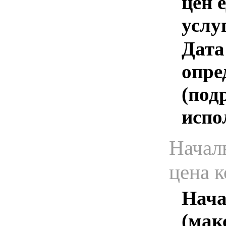
цен 
услу
Дата
опре
(под
испо
Начал
цена 
Нача
(мак