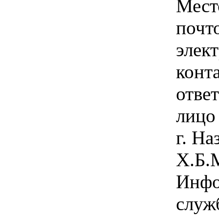
Мест
почт
элек
конт
отве
лицо 
г. На
Х.Б.М
Инфо
служ