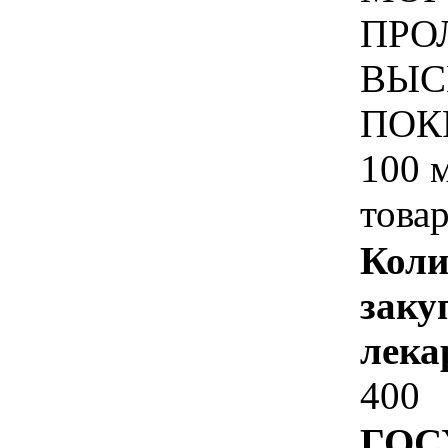
ПРО
ВЫС
ПОК
100 
това
Коли
заку
лека
400
ГОС