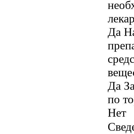
необ
лека
Да Н
преп
сред
веще
Да З
по т
Нет
Свед