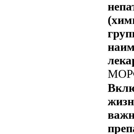
непа
(хим
груп
наим
лека
МОР
Вклю
жизн
важн
преп