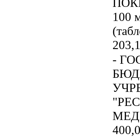
ПОК
100 
(табл
203,1
- Г
БЮД
УЧР
"РЕ
МЕД
400,