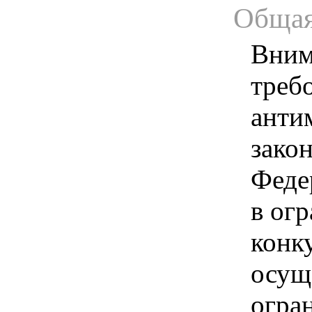
Общая
Вним
треб
анти
зако
Феде
в ог
конк
осущ
огра