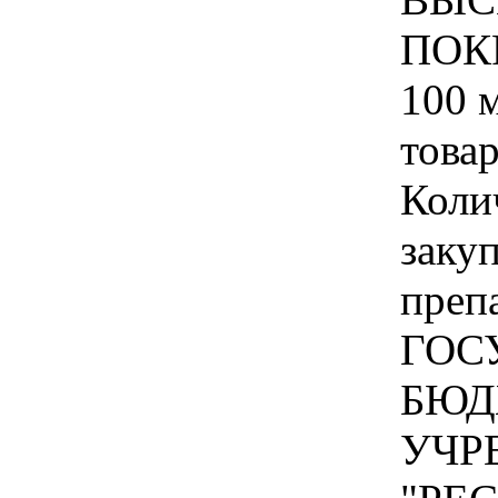
ПОК
100 
това
Коли
заку
преп
ГОС
БЮД
УЧР