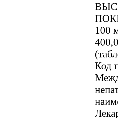
ВЫС
ПОК
100 
400,
(табл
Код 
Межд
непа
наим
Лека