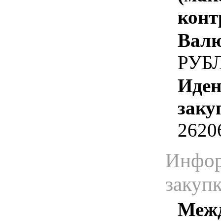
конт
Валю
РУБ
Иден
заку
2620
Инфор
закуп
Межд