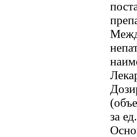
пост
преп
Межд
непа
наим
Лека
Дози
(объ
за ед
Осно