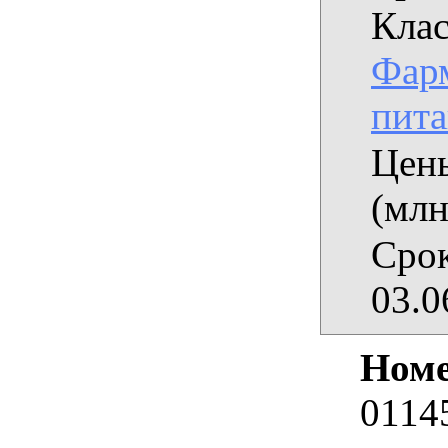
Клас
Фарм
пит
Цены
(млн
Срок
03.0
Номе
0114