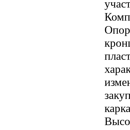
учас
Комп
Опор
крон
плас
хара
изме
заку
карк
Высо