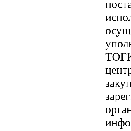
пост
испо
осущ
упол
ТОГК
цент
заку
заре
орга
инфо