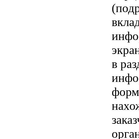
(под
вкла
инфо
экра
в ра
инфо
форм
нахо
заказ
орга