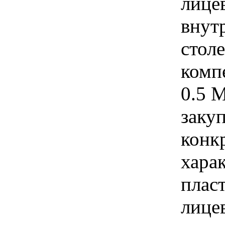
лице
внут
стол
комп
0.5 
закуп
конк
хара
плас
лице