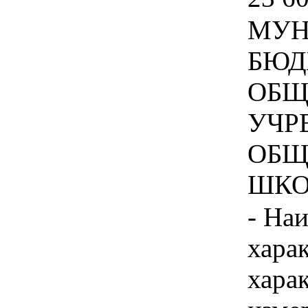
МУН
БЮД
ОБЩ
УЧР
ОБЩ
ШКОЛ
- На
хара
хара