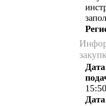
инст
запо
Реги
Инфор
закуп
Дата
пода
15:5
Дата