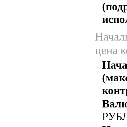
(под
испо
Начал
цена 
Нача
(мак
конт
Валю
РУБ