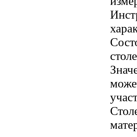
изме
Инст
харак
Сост
стол
Знач
може
учас
Стол
мате