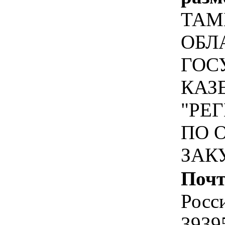
ТАМ
ОБЛ
ГОС
КАЗ
"РЕ
ПО 
ЗАК
Почт
Росс
3939