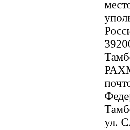
мест
упол
Росс
3920
Тамб
РАХ
почт
Феде
Тамбо
ул. С