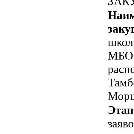
ЗАК
Наим
заку
школ
МБОУ
расп
Тамбо
Морш
Этап
заяв