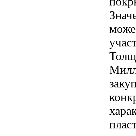
покр
Знач
може
учас
Толщ
Милл
закуп
конк
хара
плас