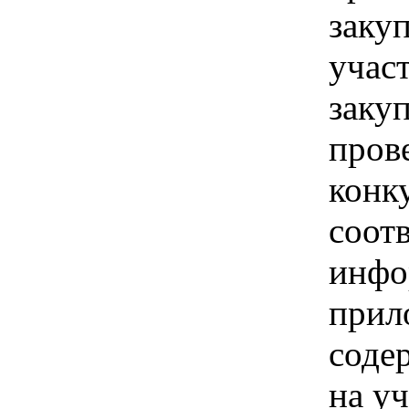
закуп
учас
закуп
пров
конку
соотв
инфо
прил
соде
на уч