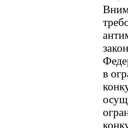
Вним
треб
анти
зако
Феде
в ог
конк
осущ
огра
конк