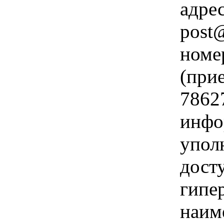
адре
post@
номе
(прие
7862
инфо
упол
дост
гипе
наим