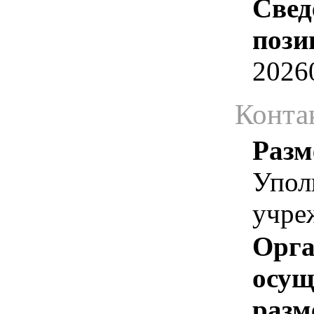
Свед
пози
2026
Конта
Разм
Упол
учре
Орга
осу
разм