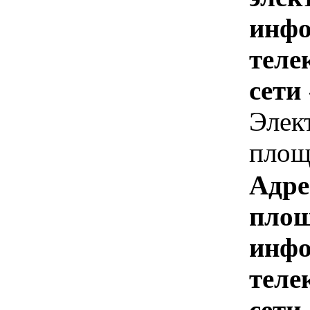
инфо
теле
сети
Элек
площ
Адре
площ
инфо
теле
сети