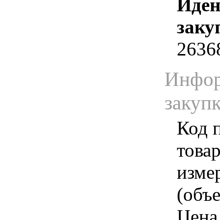
Иден
заку
2636
Инфор
закуп
Код 
товар
изме
(объе
Цена 