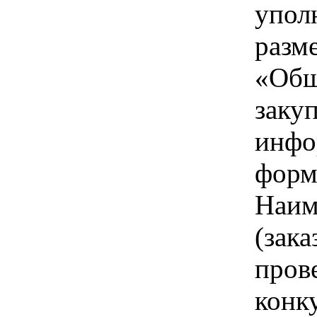
упол
разм
«Общ
заку
инфо
форм
Наим
(зака
пров
конк