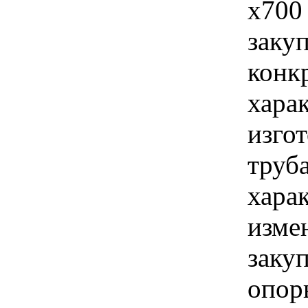
х700
закуп
конк
хара
изго
труб
хара
изме
заку
опор