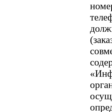
номе
теле
долж
(зака
совм
соде
«Инф
орга
осущ
опре