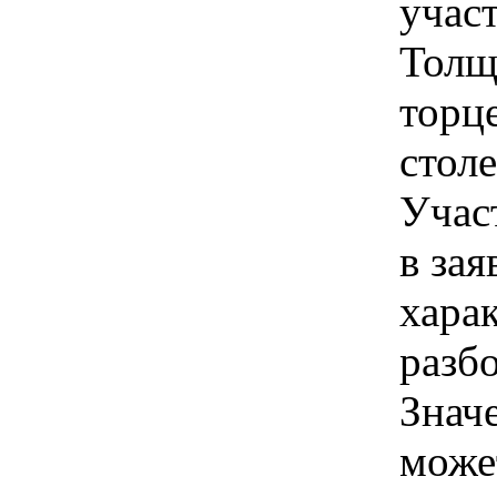
учас
Толщ
торц
стол
Учас
в зая
хара
разб
Знач
може