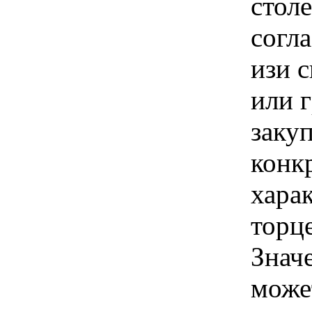
стол
согл
изи 
или 
закуп
конк
хара
торц
Знач
може