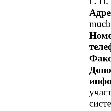
Г. Н.
Адре
mucb
Номе
теле
Факс
Допо
инфо
учас
сист