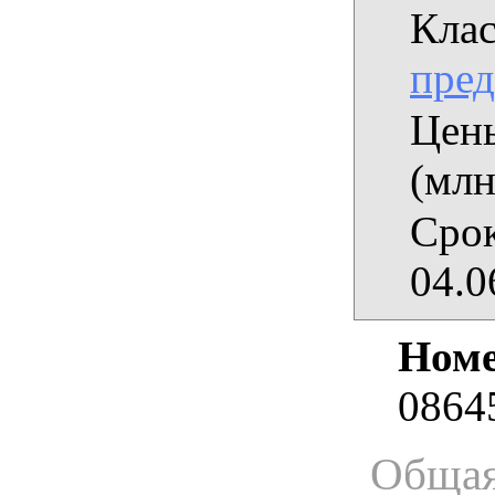
Кла
пред
Цены
(млн
Срок
04.0
Номе
0864
Общая