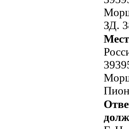
Морш
ЗД. 3
Мест
Росс
3939
Морш
Пионе
Отве
долж