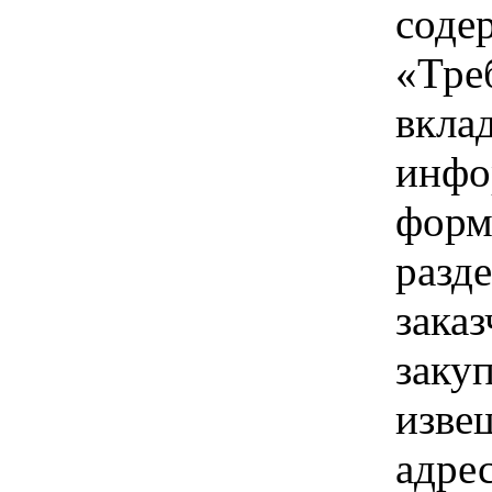
соде
«Тре
вкла
инфо
форм
разд
зака
заку
изве
адре