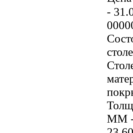
- 31.
0000
Сост
стол
Стол
мате
покр
Толщ
ММ -
23 60