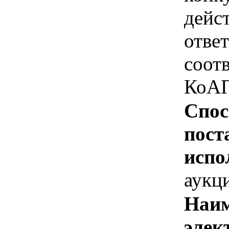
дейс
отве
соотв
КоАП
Спос
пост
испо
аукц
Наим
элек