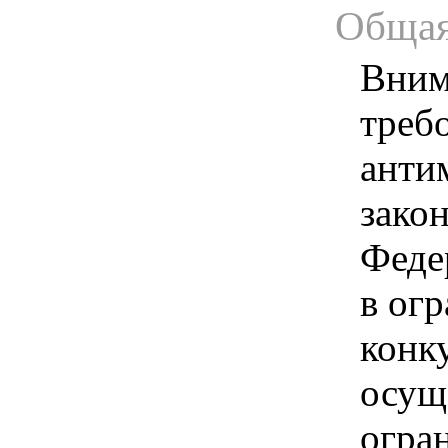
Общая
Вним
треб
анти
зако
Феде
в ог
конк
осущ
огра