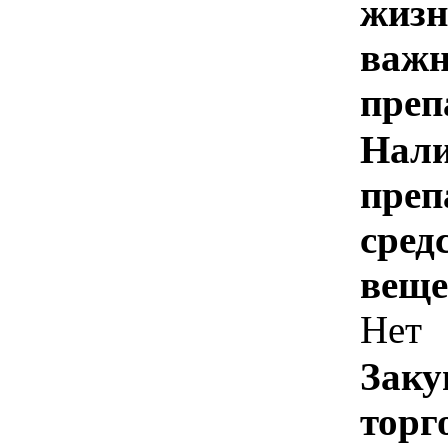
жизн
важн
преп
Нали
преп
сред
веще
Нет
Заку
торг