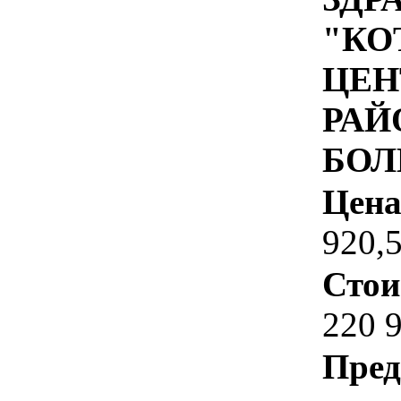
"КО
ЦЕН
РАЙ
БОЛ
Цена
920,
Стои
220 
Пред