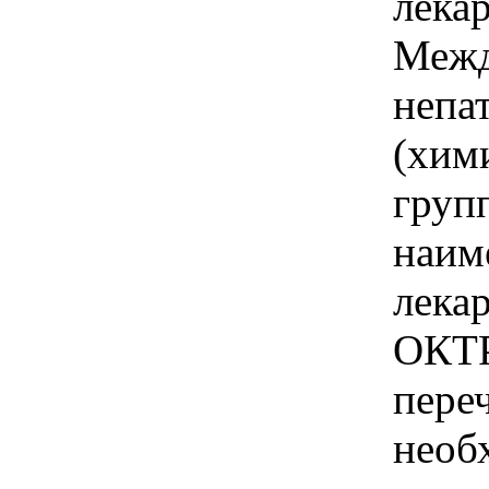
лека
Межд
непа
(хим
груп
наим
лека
ОКТР
пере
необ