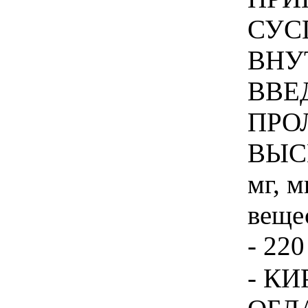
СУС
ВНУ
ВВЕ
ПРО
ВЫС
мг, 
вещес
- 220
- К