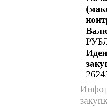
(мак
конт
Валю
РУБ
Иден
заку
2624
Инфор
закуп