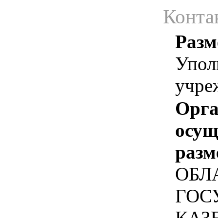
Конта
Разм
Упол
учре
Орга
осу
разм
ОБЛ
ГОС
КАЗ