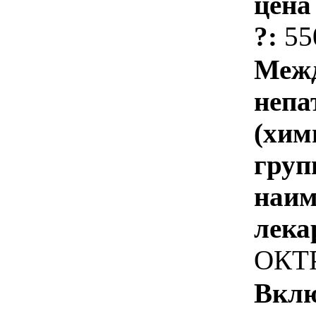
цена
?:
55
Межд
непа
(хим
груп
наим
лека
ОКТ
Вклю