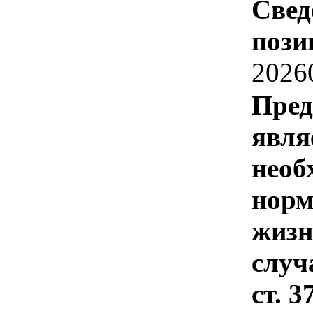
Свед
пози
2026
Пред
явля
необ
норм
жизн
случ
ст. 