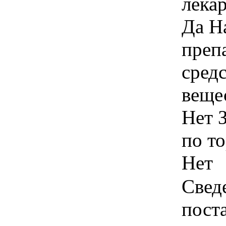
лека
Да Н
преп
сред
веще
Нет 
по т
Нет
Свед
пост