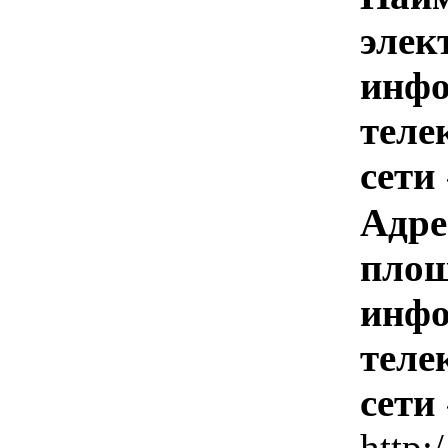
элек
инфо
теле
сети
Адре
площ
инфо
теле
сети
http: