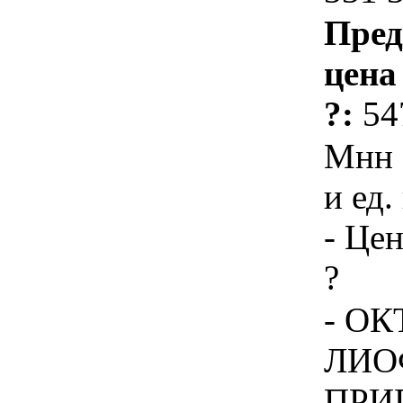
Пред
цена
?:
54
Мнн 
и ед.
- Цен
?
- ОК
ЛИО
ПРИ