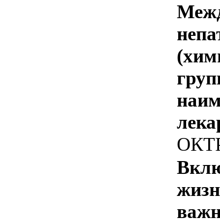
Межд
непа
(хим
груп
наим
лека
ОКТ
Вклю
жизн
важн