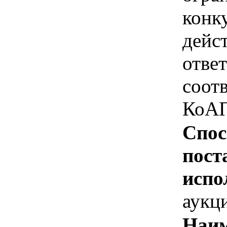
конк
дейс
отве
соотв
КоАП
Спос
пост
испо
аукц
Наим