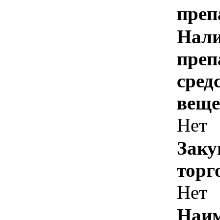
преп
Нали
преп
сред
веще
Нет
Заку
торг
Нет
Наим