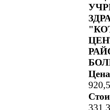
УЧР
ЗДР
"КО
ЦЕН
РАЙ
БОЛ
Цена
920,
Стои
331 