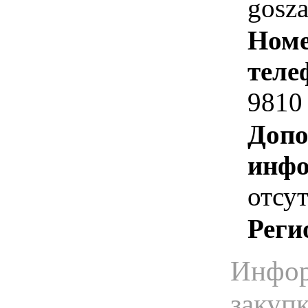
gosz
Номе
теле
9810
Допо
инфо
отсут
Реги
Инфор
закуп