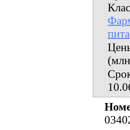
Клас
Фарм
пит
Цены
(млн
Срок
10.0
Номе
0340