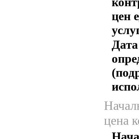
конт
цен 
услу
Дата
опре
(под
испо
Начал
цена 
Нача