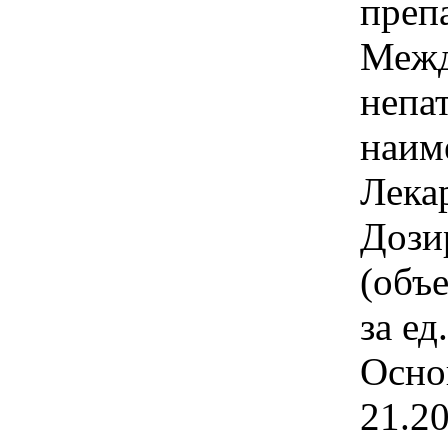
преп
Межд
непа
наим
Лека
Дози
(объ
за ед
Осно
21.2