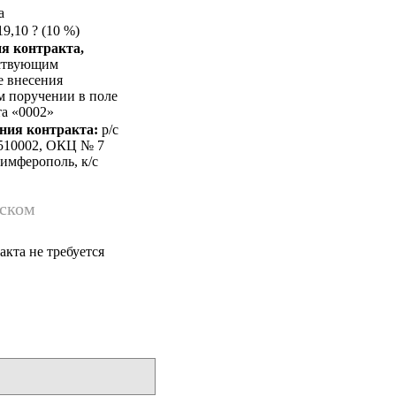
а
9,10 ? (10 %)
я контракта,
йствующим
е внесения
м поручении в поле
та «0002»
ния контракта:
p/c
3510002, ОКЦ № 7
имферополь, к/c
йском
кта не требуется