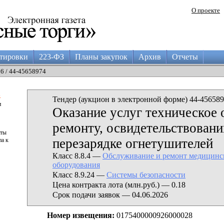
О проекте
тировки
223-ФЗ
Планы закупок
Архив
Отчеты
26 / 44-45658974
а
Тендер (аукцион в электронной форме) 44-456589
и
Оказание услуг техническое 
ремонту, освидетельствован
аты
перезарядке огнетушителей
па к
Класс 8.8.4 —
Обслуживание и ремонт медицинс
оборудования
Класс 8.9.24 —
Системы безопасности
Цена контракта лота (млн.руб.) — 0.18
Срок подачи заявок — 04.06.2026
Номер извещения:
0175400000926000028