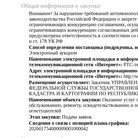
Общая информация о закупке
Внимание! За нарушение требований антимонопо
законодательства Российской Федерации о запрете 
ограничивающих конкуренцию соглашениях, осущ
ограничивающих конкуренцию согласованных дей
предусмотрена ответственность в соответствии со
и ст. 178 УК РФ
Способ определения поставщика (подрядчика, и
Электронный аукцион
Наименование электронной площадки в информ
телекоммуникационной сети «Интернет»:
РТС-те
Адрес электронной площадки в информационно
телекоммуникационной сети «Интернет»:
http://
Размещение осуществляет:
Заказчик УПРАВЛЕ
ФЕДЕРАЛЬНОЙ СЛУЖБЫ ГОСУДАРСТВЕННОЙ
КАДАСТРА И КАРТОГРАФИИ ПО РЕСПУБЛИК
Наименование объекта закупки:
Оказание услуг 
обслуживанию, ремонту, освидетельствованию и п
огнетушителей
Этап закупки:
Подача заявок
Сведения о связи с позицией плана-графика:
202601754000009001000042