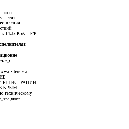
льного
участия в
ествления
ствий
 ст. 14.32 КоАП РФ
сполнителя):
ационно-
ндер
-
www.rts-tender.ru
НИЕ
 РЕГИСТРАЦИИ,
Е КРЫМ
по техническому
ерезарядке