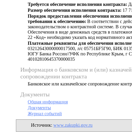
Требуется обеспечение исполнения контракта:
Д
Размер обеспечения исполнения контракта:
17 71
Порядок предоставления обеспечения исполнени
требования к обеспечению:
В соответствии с де
законодательством о контрактной системе. В случа
Обеспечения в виде денежных средств в платежно
22 «Код» необходимо указать код нормативного ак
Платежные реквизиты для обеспечения исполне
03212643000000017500, л/c 05751БF5Г90, БИК 01
ЮГУ Банка России//УФК по Республике Крым, г С
40102810645370000035
Информация о банковском и (или) казначе
сопровождении контракта
Банковское или казначейское сопровождение контра
Документы
Общая информация
Документы
Журнал событий
Источник:
www.zakupki.gov.ru