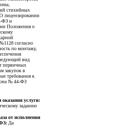
роны,
вий стихийных
«О лицензировании
9-ФЗ и
нии Положения о
ескому
жарной
 №1128 согласно
ность по монтажу,
еспечения
следующий вид
нт первичных
ам закупок в
ные требования к
акона № 44-ФЗ
 оказания услуги:
ническому заданию
аза от исполнения
-ФЗ:
Да