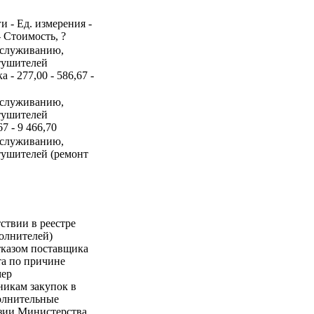
и - Ед. измерения -
- Стоимость, ?
обслуживанию,
етушителей
- 277,00 - 586,67 -
обслуживанию,
етушителей
7 - 9 466,70
обслуживанию,
тушителей (ремонт
ствии в реестре
олнителей)
тказом поставщика
та по причине
мер
никам закупок в
полнительные
нзии Министерства