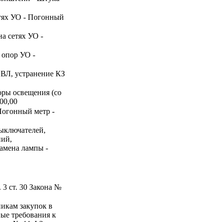
етях УО - Погонный
на сетях УО -
 опор УО -
а ВЛ, устранение КЗ
оры освещения (со
500,00
 Погонный метр -
выключателей,
ний,
замена лампы -
 3 ст. 30 Закона №
никам закупок в
ные требования к