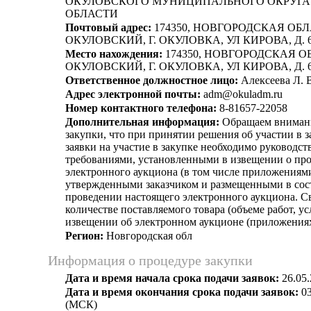
ОКУЛОВСКОГО МУНИЦИПАЛЬНОГО ОКРУГА
ОБЛАСТИ
Почтовый адрес:
174350, НОВГОРОДСКАЯ ОБЛА
ОКУЛОВСКИЙ, Г. ОКУЛОВКА, УЛ КИРОВА, Д. 
Место нахождения:
174350, НОВГОРОДСКАЯ ОБЛ
ОКУЛОВСКИЙ, Г. ОКУЛОВКА, УЛ КИРОВА, Д. 
Ответственное должностное лицо:
Алексеева Л. 
Адрес электронной почты:
adm@okuladm.ru
Номер контактного телефона:
8-81657-22058
Дополнительная информация:
Обращаем внимани
закупки, что при принятии решения об участии в з
заявки на участие в закупке необходимо руководст
требованиями, установленными в извещении о пр
электронного аукциона (в том числе приложениям
утвержденными заказчиком и размещенными в сос
проведении настоящего электронного аукциона. С
количестве поставляемого товара (объеме работ, ус
извещении об электронном аукционе (приложениях
Регион:
Новгородская обл
Информация о процедуре закупки
Дата и время начала срока подачи заявок:
26.05.
Дата и время окончания срока подачи заявок:
03
(МСК)