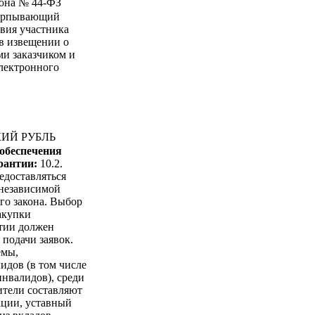
акона № 44-ФЗ
черпывающий
твия участника
 в извещении о
и заказчиком и
лектронного
КИЙ РУБЛЬ
 обеспечения
арантии:
10.2.
едоставляться
 независимой
го закона. Выбор
акупки
нтии должен
 подачи заявок.
емы,
дов (в том числе
нвалидов), среди
ители составляют
ации, уставный