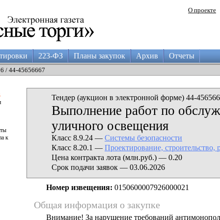
О проекте
тировки
223-ФЗ
Планы закупок
Архив
Отчеты
26 / 44-45656667
а
Тендер (аукцион в электронной форме) 44-456566
и
Выполнение работ по обслуж
уличного освещения
аты
Класс 8.9.24 —
Системы безопасности
па к
Класс 8.20.1 —
Проектирование, строительство, 
Цена контракта лота (млн.руб.) — 0.20
Срок подачи заявок — 03.06.2026
Номер извещения:
0150600007926000021
Общая информация о закупке
Внимание! За нарушение требований антимонопо