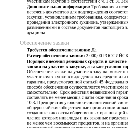
участникам закупок в соответствии с ч. 1 ст. 31 З
Дополнительная информация:
Требования и ис
перечень документов для подтверждения соответс
закупки, установленным требованиям, содержатся
проведении электронного аукциона, утвержденным
размещенными в составе документов настоящего э
аукциона
Обеспечение заявки
Требуется обеспечение заявки:
Да
Размер обеспечения заявки:
2 000,00 РОССИЙС
Порядок внесения денежных средств в качестве
заявки на участие в закупке, а также условия г
Обеспечение заявки на участие в закупке может пр
участником закупки в виде денежных средств или
гарантии, предусмотренной статьей 45 Федерально
способа обеспечения осуществляется участником з
самостоятельно. Срок действия независимой гара
составлять не менее месяца с даты окончания срока
10.3. Предприятия уголовно-исполнительной сист
общероссийские общественные организации инвали
созданные как союзы общественных организаций и
членов которых инвалиды и их законные представ
не менее чем восемьдесят процентов, и на организ