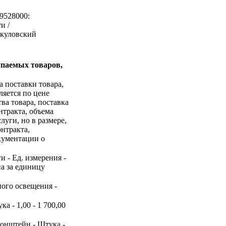
9528000:
и /
Окуловский
упаемых товаров,
а поставки товара,
ляется по цене
ва товара, поставка
нтракта, объема
уги, но в размере,
нтракта,
окументации о
и - Ед. измерения -
на за единицу
ного освещения -
а - 1,00 - 1 700,00
ронштейн - Штука -