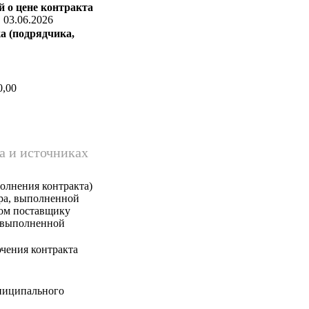
 о цене контракта
:
03.06.2026
а (подрядчика,
0,00
а и источниках
олнения контракта)
ара, выполненной
ком поставщику
, выполненной
чения контракта
ниципального