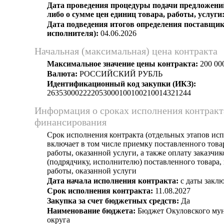
Дата проведения процедуры подачи предложений
либо о сумме цен единиц товара, работы, услуги
Дата подведения итогов определения поставщик
исполнителя):
04.06.2026
Начальная (максимальная) цена контракта
Максимальное значение цены контракта:
200 00
Валюта:
РОССИЙСКИЙ РУБЛЬ
Идентификационный код закупки (ИКЗ):
263530002222053000100100210014321244
Информация о сроках исполнения контракт
финансирования
Срок исполнения контракта (отдельных этапов исп
включает в том числе приемку поставленного тов
работы, оказанной услуги, а также оплату заказчи
(подрядчику, исполнителю) поставленного товара
работы, оказанной услуги
Дата начала исполнения контракта:
с даты заклю
Срок исполнения контракта:
11.08.2027
Закупка за счет бюджетных средств:
Да
Наименование бюджета:
Бюджет Окуловского му
округа