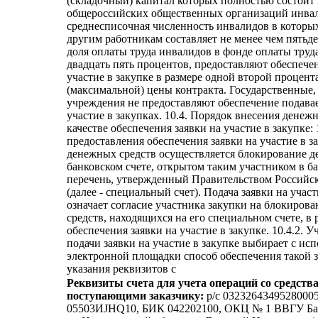
(складочный) капитал которых полностью состоит 
общероссийских общественных организаций инва
среднесписочная численность инвалидов в которы
другим работникам составляет не менее чем пятьде
доля оплаты труда инвалидов в фонде оплаты труда
двадцать пять процентов, предоставляют обеспечен
участие в закупке в размере одной второй процент
(максимальной) цены контракта. Государственные
учреждения не предоставляют обеспечение подава
участие в закупках. 10.4. Порядок внесения денеж
качестве обеспечения заявки на участие в закупке: 
предоставления обеспечения заявки на участие в з
денежных средств осуществляется блокирование д
банковском счете, открытом таким участником в б
перечень, утвержденный Правительством Российс
(далее - специальный счет). Подача заявки на участ
означает согласие участника закупки на блокиров
средств, находящихся на его специальном счете, в 
обеспечения заявки на участие в закупке. 10.4.2. 
подачи заявки на участие в закупке выбирает с ис
электронной площадки способ обеспечения такой 
указания реквизитов с
Реквизиты счета для учета операций со средств
поступающими заказчику:
p/c 03232643495280005
05503ИJНQ10, БИК 042202100, ОКЦ № 1 ВВГУ Ба