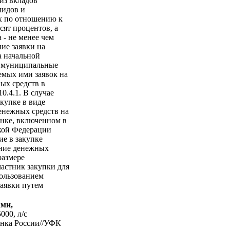
из вкладов
лидов и
х по отношению к
сят процентов, а
 - не менее чем
ие заявки на
а начальной
, муниципальные
емых ими заявок на
ных средств в
10.4.1. В случае
акупке в виде
енежных средств на
анке, включенном в
кой Федерации
ие в закупке
ание денежных
размере
Участник закупки для
пользованием
заявки путем
ами,
000, л/c
нка России//УФК