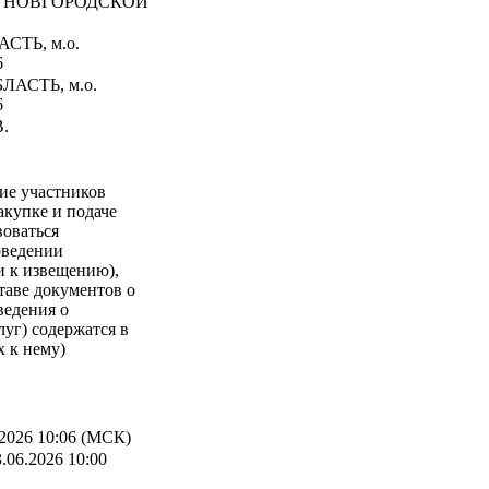
 НОВГОРОДСКОЙ
СТЬ, м.о.
6
АСТЬ, м.о.
6
В.
е участников
акупке и подаче
воваться
оведении
и к извещению),
таве документов о
ведения о
луг) содержатся в
 к нему)
2026 10:06 (МСК)
.06.2026 10:00