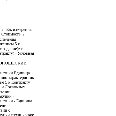
и - Ед. измерения -
- Стоимость, ?
еспечения
ожением 5 к
е задание)» и
тракту) - Условная
-ЮНОШЕСКИЙ
ристики Единица
ению характеристик
ем 5 к Контракту
)» и Локальным
ачение
акупки -
ристики - Единица
нению
твии с
купки (техническое