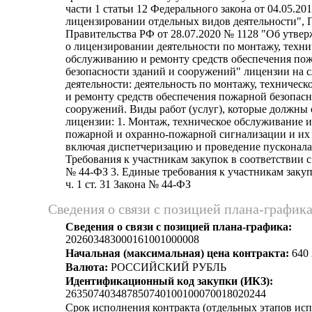
части 1 статьи 12 Федерального закона от 04.05.2
лицензировании отдельных видов деятельности",
Правительства РФ от 28.07.2020 № 1128 "Об утв
о лицензировании деятельности по монтажу, техн
обслуживанию и ремонту средств обеспечения по
безопасности зданий и сооружений" лицензии на
деятельности: деятельность по монтажу, техничес
и ремонту средств обеспечения пожарной безопасн
сооружений. Виды работ (услуг), которые должны 
лицензии: 1. Монтаж, техническое обслуживание и
пожарной и охранно-пожарной сигнализации и их 
включая диспетчеризацию и проведение пусконала
Требования к участникам закупок в соответствии с ч
№ 44-ФЗ 3. Единые требования к участникам закуп
ч. 1 ст. 31 Закона № 44-ФЗ
Сведения о связи с позицией плана-график
Сведения о связи с позицией плана-графика:
202603483000161001000008
Начальная (максимальная) цена контракта:
640 
Валюта:
РОССИЙСКИЙ РУБЛЬ
Идентификационный код закупки (ИКЗ):
263507403487850740100100070018020244
Срок исполнения контракта (отдельных этапов исп