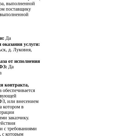
ара, выполненной
ком поставщику
, выполненной
и:
Да
 оказания услуги:
ск, д. Луковня,
аза от исполнения
-ФЗ:
Да
а
я контракта,
 обеспечивается
ствующей
ФЗ, или внесением
а котором в
дерации
ми заказчику.
ействия
ии с требованиями
, с которым