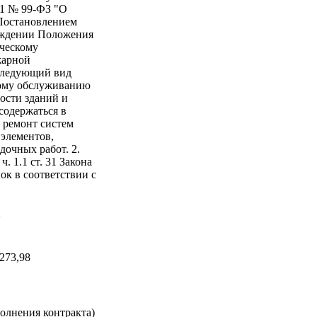
011 № 99-ФЗ "О
 Постановлением
ерждении Положения
ическому
жарной
 следующий вид
кому обслуживанию
ости зданий и
содержаться в
 ремонт систем
элементов,
дочных работ. 2.
. 1.1 ст. 31 Закона
ок в соответствии с
а
273,98
олнения контракта)