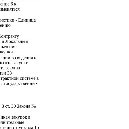
ение 6 к
изменяться
ристики - Единица
нению
Контракту
)» и Локальным
Значение
акупки
ации в сведения о
бъекта закупки
кта закупки
тьи 33
нтрактной системе в
ния государственных
 3 ст. 30 Закона №
никам закупок в
полнительные
тствии с пунктом 15