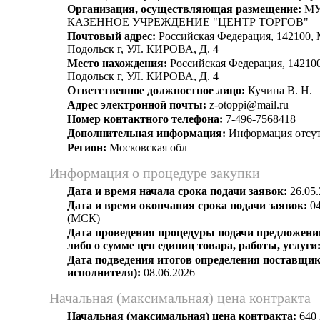
Организация, осуществляющая размещение:
МУ
КАЗЕННОЕ УЧРЕЖДЕНИЕ "ЦЕНТР ТОРГОВ"
Почтовый адрес:
Российская Федерация, 142100, 
Подольск г, УЛ. КИРОВА, Д. 4
Место нахождения:
Российская Федерация, 142100
Подольск г, УЛ. КИРОВА, Д. 4
Ответственное должностное лицо:
Кучина В. Н.
Адрес электронной почты:
z-otoppi@mail.ru
Номер контактного телефона:
7-496-7568418
Дополнительная информация:
Информация отсут
Регион:
Московская обл
Информация о процедуре закупки
Дата и время начала срока подачи заявок:
26.05.
Дата и время окончания срока подачи заявок:
04
(МСК)
Дата проведения процедуры подачи предложений
либо о сумме цен единиц товара, работы, услуги
Дата подведения итогов определения поставщик
исполнителя):
08.06.2026
Начальная (максимальная) цена контракта
Начальная (максимальная) цена контракта:
640 