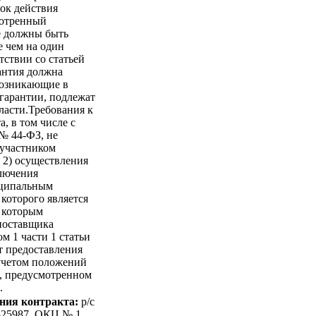
рок действия
мотренный
е должны быть
е чем на один
тствии со статьей
антия должна
 возникающие в
 гарантии, подлежат
ласти.Требования к
, в том числе с
№ 44-ФЗ, не
 участником
 2) осуществления
ключения
иципальным
которого является
с которым
 поставщика
м 1 части 1 статьи
т предоставления
 учетом положений
е, предусмотренном
.
ния контракта:
p/c
525987, ОКЦ № 1