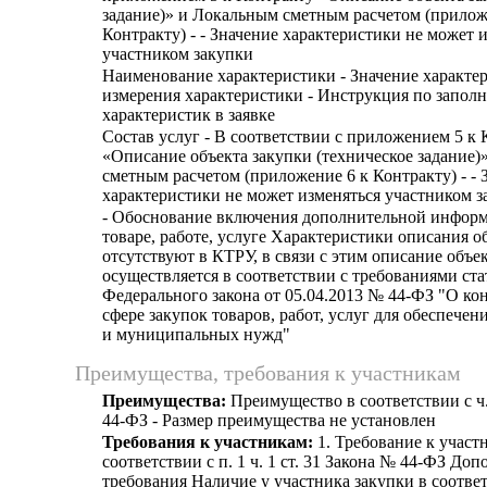
задание)» и Локальным сметным расчетом (прилож
Контракту) - - Значение характеристики не может 
участником закупки
Наименование характеристики - Значение характе
измерения характеристики - Инструкция по запол
характеристик в заявке
Состав услуг - В соответствии с приложением 5 к 
«Описание объекта закупки (техническое задание
сметным расчетом (приложение 6 к Контракту) - - 
характеристики не может изменяться участником з
- Обоснование включения дополнительной информ
товаре, работе, услуге Характеристики описания о
отсутствуют в КТРУ, в связи с этим описание объе
осуществляется в соответствии с требованиями ста
Федерального закона от 05.04.2013 № 44-ФЗ "О ко
сфере закупок товаров, работ, услуг для обеспече
и муниципальных нужд"
Преимущества, требования к участникам
Преимущества:
Преимущество в соответствии с ч.
44-ФЗ - Размер преимущества не установлен
Требования к участникам:
1. Требование к участ
соответствии с п. 1 ч. 1 ст. 31 Закона № 44-ФЗ До
требования Наличие у участника закупки в соотве