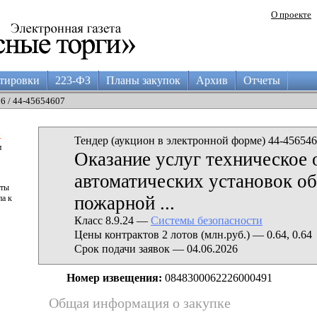
О проекте
тировки
223-ФЗ
Планы закупок
Архив
Отчеты
26 / 44-45654607
а
Тендер (аукцион в электронной форме) 44-456546
и
Оказание услуг техническое
автоматических установок о
аты
пожарной ...
па к
Класс 8.9.24 —
Системы безопасности
Цены контрактов 2 лотов (млн.руб.) — 0.64, 0.64
Срок подачи заявок — 04.06.2026
Номер извещения:
0848300062226000491
Общая информация о закупке