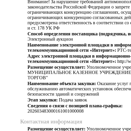
Внимание! За нарушение требований антимонопо
законодательства Российской Федерации о запрете 
ограничивающих конкуренцию соглашениях, осущ
ограничивающих конкуренцию согласованных дей
предусмотрена ответственность в соответствии со
и ст. 178 УК РФ
Способ определения поставщика (подрядчика, и
Электронный аукцион
Наименование электронной площадки в информ
телекоммуникационной сети «Интернет»:
РТС-те
Адрес электронной площадки в информационно
телекоммуникационной сети «Интернет»:
http://
Размещение осуществляет:
Уполномоченное учр
МУНИЦИПАЛЬНОЕ КАЗЕННОЕ УЧРЕЖДЕНИЕ
ТОРГОВ"
Наименование объекта закупки:
Оказание услуг 
обслуживанию автоматических установок обеспеч
безопасности зданий и сооружений
Этап закупки:
Подача заявок
Сведения о связи с позицией плана-графика:
202603483000161001000008
Контактная информация
Размещение осуществляет:
Уполномоченное учр