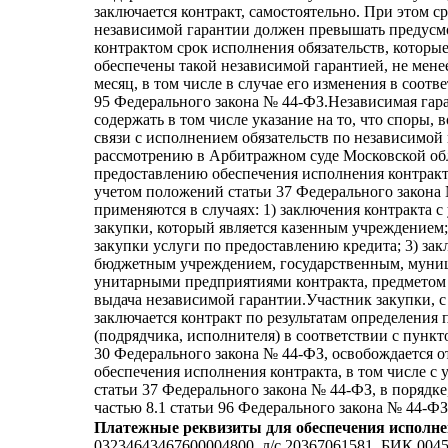
заключается контракт, самостоятельно. При этом с
независимой гарантии должен превышать предус
контрактом срок исполнения обязательств, которы
обеспечены такой независимой гарантией, не мене
месяц, в том числе в случае его изменения в соотве
95 Федерального закона № 44-ФЗ.Независимая гар
содержать в том числе указание на то, что споры,
связи с исполнением обязательств по независимой
рассмотрению в Арбитражном суде Московской об
предоставлению обеспечения исполнения контракта
учетом положений статьи 37 Федерального закона 
применяются в случаях: 1) заключения контракта с
закупки, который является казенным учреждением;
закупки услуги по предоставлению кредита; 3) за
бюджетным учреждением, государственным, мун
унитарными предприятиями контракта, предметом 
выдача независимой гарантии.Участник закупки, 
заключается контракт по результатам определения
(подрядчика, исполнителя) в соответствии с пункто
30 Федерального закона № 44-ФЗ, освобождается о
обеспечения исполнения контракта, в том числе с
статьи 37 Федерального закона № 44-ФЗ, в порядк
частью 8.1 статьи 96 Федерального закона № 44-ФЗ
Платежные реквизиты для обеспечения исполне
03234643467600004800, л/c 20367061581, БИК 004