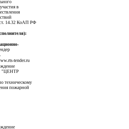
льного
участия в
ествления
ствий
 ст. 14.32 КоАП РФ
сполнителя):
ационно-
ндер
-
www.rts-tender.ru
еждение
 "ЦЕНТР
по техническому
ения пожарной
еждение