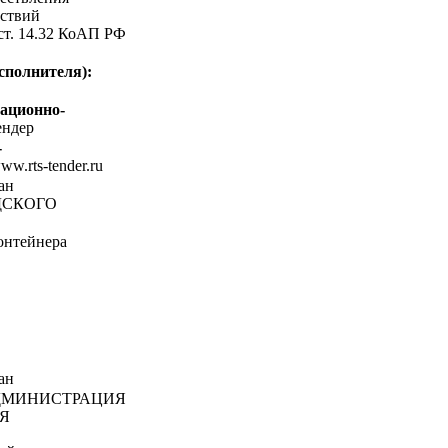
ствий
 ст. 14.32 КоАП РФ
сполнителя):
ационно-
ндер
-
www.rts-tender.ru
ан
ДСКОГО
онтейнера
ан
МИНИСТРАЦИЯ
Я