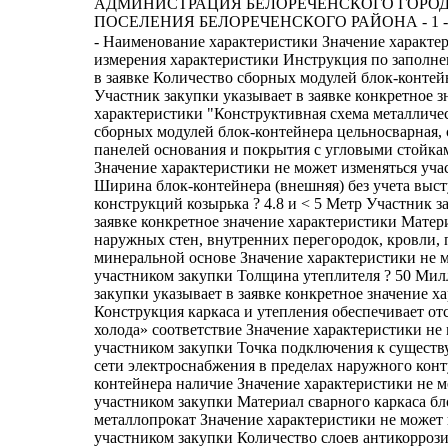
АДМИНИСТРАЦИЯ БЕЛОРЕЧЕНСКОГО ГОРО
ПОСЕЛЕНИЯ БЕЛОРЕЧЕНСКОГО РАЙОНА - 1 -
- Наименование характеристики Значение характеристики Единица измерения характеристики Инструкция по заполнению характеристик в заявке Количество сборных модулей блок-контейнера ? 2 Штука Участник закупки указывает в заявке конкретное значение характеристики "Конструктивная схема металлического каркаса сборных модулей блок-контейнера цельносварная, сварное соединение панелей основания и покрытия с угловыми стойками" соответствие Значение характеристики не может изменяться участником закупки Ширина блок-контейнера (внешняя) без учета выступающих конструкций козырька ? 4.8 и < 5 Метр Участник закупки указывает в заявке конкретное значение характеристики Материал утеплителя наружных стен, внутренних перегородок, кровли, пола утеплитель на минеральной основе Значение характеристики не может изменяться участником закупки Толщина утеплителя ? 50 Миллиметр Участник закупки указывает в заявке конкретное значение характеристики Конструкция каркаса и утепления обеспечивает отсутствие «мостиков холода» соответствие Значение характеристики не может изменяться участником закупки Точка подключения к существующей городской сети электроснабжения в пределах наружного контура блок-контейнера наличие Значение характеристики не может изменяться участником закупки Материал сварного каркаса блок-контейнера металлопрокат Значение характеристики не может изменяться участником закупки Количество слоев антикоррозионного покрытия грунт-эмалью сварного каркаса блок-контейнера ? 2 Штука Участник закупки указывает в заявке конкретное значение характеристики Материал внешнего покрытия кровли и наружных стен стальной профилированный лист с полимерным покрытием Значение характеристики не может изменяться участником закупки Материал внешнего покрытия пола стальной оцинкованный профилированный лист Значение характеристики не может изменяться участником закупки Толщина профилированного листа внешнего покрытия кровли, пола, наружных стен ? 0.45 Миллиметр Участник закупки указывает в заявке конкретное значение характеристики Пароизоляция кровли и наружных стен из паро-гидроизоляционной мембраны наличие Значение характеристики не может изменяться участником закупки Паро-гидроизоляция пола пленка полиэтиленовая или эквивалент Участник закупки указывает в заявке конкретное значение характеристики Толщина материала паро-гидроизоляции пола, микрометр ? 100 Участник закупки указывает в заявке конкретное значение характеристики Несущие конструкции пола деревянная обрешетка по металлическим балкам Значение характеристики не может изменяться участником закупки Толщина основания пола из цементно-стружечной плиты, устраиваемого по деревянной обрешетке ? 16 Миллиметр Участник закупки указывает в заявке конкретное значение характеристики Материал обрешетки кровли, наружных стен и внутренних перегородок деревянные бруски Значение характеристики не может изменяться участником закупки Обработка всех деревянных элементов антисептическими составами наличие Значение характеристики не может изменяться участником закупки Конструкция окон поворотно-откидные Значение характеристики не может изменяться участником закупки Материал окон ПВХ со стеклопакетом Значение характеристики не может изменяться участником закупки Габаритные размеры окон, ширина ? 1500 Миллиметр Участник закупки указывает в заявке конкретное значение характеристики Габаритные размеры окон, высота ? 1100 Миллиметр Участник закупки указывает в заявке конкретное значение характеристики Количество камер оконных стеклопакетов ? 1 Штука Участник закупки указывает в заявке конкретное значение характеристики Тип наружных дверей металлические Участник закупки указывает в заявке все значения характеристики утепленные Толщина листовой стали полотен наружных дверей ? 1.5 Миллиметр Участник закупки указывает в заявке конкретное значение характеристики Профиль блоков наружных дверей усиленный соответствие Значение характеристики не может изменяться участником закупки Тип антикоррозионного покрытия наружных дверей полимерная порошковая окраска или эквивалент Участник закупки указывает в заявке конкретное значение характеристики Количество наружных дверей ? 1 Штука Участник закупки указывает в заявке конкретное значение характеристики Оборудование наружных дверей механический врезной замок Участник закупки указывает в заявке все значения характеристики ручки с наружной и внутренней стороны дверного полотна защелка с внутренней стороны Ширина наружной двери ? 980 Миллиметр Участник закупки указывает в заявке конкретное значение характеристики Высота наружной двери ? 2050 Миллиметр Участник закупки указывает в заявке конкретное значение характеристики Материал внутренних дверей, расположенных в перегородке между основным и вспомогательным помещением металл Значение характеристики не может изменяться участником закупки Оборудование внутренних дверей ручки с наружной и внутренней стороны дверного полотна Участник закупки указывает в заявке все значения характеристики защелка с внутренней стороны Количество внутренних дверей ? 1 Штука Участник закупки указывает в заявке конкретное значение характеристики Ширина внутренних дверей ? 850 Миллиметр Участник закупки указывает в заявке конкретное значение характеристики Наличие в блок-контейнере основного и вспомогательного помещения, разделенного перегородкой по ширине блок-контейнера соответствие Значение характеристики не может изменяться участником закупки Ширина вспомогательного помещения ? 1.5 и < 1.7 Метр Участник закупки указывает в заявке конкретное значение характеристики Козырек над наружными входными дверями наличие Значение характеристики не может изменяться участником закупки Требования к инженерной коммуникации электрофикации "в соответствии с требованиями действующих нормативно-правовых актов: - Федеральный закон № 384-ФЗ от 30.12.2009 ""Технический регламент о безопасности зданий и сооружений""; - Федеральный закон № 261-ФЗ от 23.11.2009 ""Об энергосбережении и о повышении энергетической эффективности и о внесении изменений в отдельные законодательные акты Российской Федерации""; - Федеральный закон № 123 от 22.07.2008 ""Технический регламент о требованиях пожарной безопасности""; - «Правила устройства электроустановок» (ПУЭ) (седьмое издание) иных нормативных документов, регламентирующих требования к данной инженерной коммуникации электрофикации " Значение характеристики не может изменяться участником закупки Электропроводка в основном и вспомогательном помещениях с использованием разъемов для выключателей и розеток наличие Значение характеристики не может изменяться участником закупки Выключатели и розетки во всех помещениях наличие Значение характеристики не может изменяться участником закупки Количество двойных розеток в основном помещении ? 6 Штука Участник закупки указывает в заявке конкретное значение характеристики Количество двойных розеток во вспомогательном помещении ? 2 Штука Участник закупки указывает в заявке конкретное значение характеристики Напряжение в сети электроснабжения 220 Вольт Значение характеристики не может изменяться участником закупки Предусмотрено вводно-распределительное устройство (далее - ВРУ) на вводе в блок контейнер соответствие Значение характеристики не может изменяться участником закупки Место монтажа ВРУ в навесном шкафу при наружной установке (место установки согласовать с Заказчиком до начала изготовления блок-контейнера) Значение характеристики не может изменяться участником закупки Тип искусственного освещения в основном помещении светильники со светодиодными источниками света Значение характеристики не может из