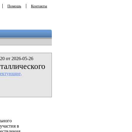
Помощь
Контакты
20 от 2026-05-26
еталлического
лектующие,
льного
участия в
ествления