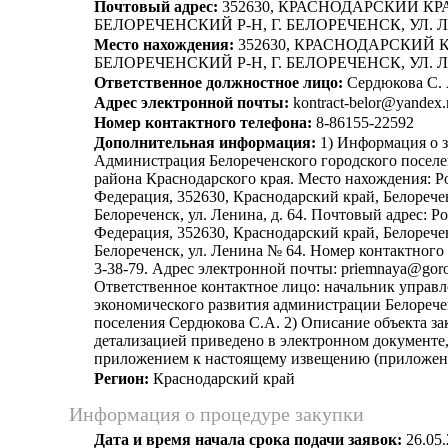
Почтовый адрес:
352630, КРАСНОДАРСКИЙ КР
БЕЛОРЕЧЕНСКИЙ Р-Н, Г. БЕЛОРЕЧЕНСК, УЛ. Л
Место нахождения:
352630, КРАСНОДАРСКИЙ К
БЕЛОРЕЧЕНСКИЙ Р-Н, Г. БЕЛОРЕЧЕНСК, УЛ. Л
Ответственное должностное лицо:
Сердюкова С. 
Адрес электронной почты:
kontract-belor@yandex.
Номер контактного телефона:
8-86155-22592
Дополнительная информация:
1) Информация о з
Администрация Белореченского городского поселе
района Краснодарского края. Место нахождения: Р
Федерация, 352630, Краснодарский край, Белоречен
Белореченск, ул. Ленина, д. 64. Почтовый адрес: Р
Федерация, 352630, Краснодарский край, Белоречен
Белореченск, ул. Ленина № 64. Номер контактного 
3-38-79. Адрес электронной почты: priemnaya@gorod
Ответственное контактное лицо: начальник управ
экономического развития администрации Белорече
поселения Сердюкова С.А. 2) Описание объекта за
детализацией приведено в электронном документе
приложением к настоящему извещению (приложени
Регион:
Краснодарский край
Информация о процедуре закупки
Дата и время начала срока подачи заявок:
26.05.