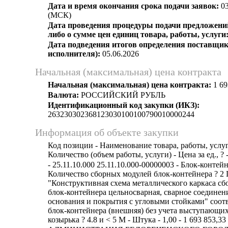
Дата и время окончания срока подачи заявок:
03
(МСК)
Дата проведения процедуры подачи предложений
либо о сумме цен единиц товара, работы, услуги
Дата подведения итогов определения поставщик
исполнителя):
05.06.2026
Начальная (максимальная) цена контракта
Начальная (максимальная) цена контракта:
1 69
Валюта:
РОССИЙСКИЙ РУБЛЬ
Идентификационный код закупки (ИКЗ):
263230302368123030100100790010000244
Информация об объекте закупки
Код позиции - Наименование товара, работы, услуг
Количество (объем работы, услуги) - Цена за ед., ? 
- 25.11.10.000 25.11.10.000-00000003 - Блок-конте
Количество сборных модулей блок-контейнера ? 2
"Конструктивная схема металлического каркаса с
блок-контейнера цельносварная, сварное соединен
основания и покрытия с угловыми стойками" соо
блок-контейнера (внешняя) без учета выступающи
козырька ? 4.8 и < 5 М - Штука - 1,00 - 1 693 853,33 