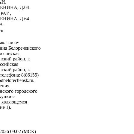
АЙ,
ЕНИНА, Д.64
РАЙ,
ЕНИНА, Д.64
А.
ru
аказчике:
ния Белореченского
оссийская
ский район, г.
оссийская
ский район, г.
телефона: 8(86155)
belorechensk.ru.
ления
нского городского
купки с
, являющемся
е 1).
2026 09:02 (МСК)