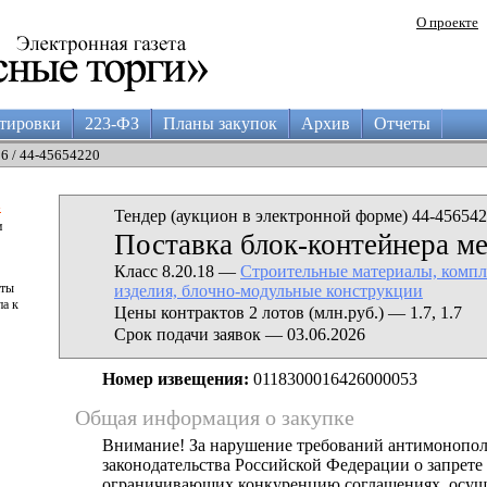
О проекте
тировки
223-ФЗ
Планы закупок
Архив
Отчеты
26 / 44-45654220
а
Тендер (аукцион в электронной форме) 44-456542
и
Поставка блок-контейнера м
Класс 8.20.18 —
Строительные материалы, комп
аты
изделия, блочно-модульные конструкции
па к
Цены контрактов 2 лотов (млн.руб.) — 1.7, 1.7
Срок подачи заявок — 03.06.2026
Номер извещения:
0118300016426000053
Общая информация о закупке
Внимание! За нарушение требований антимонопо
законодательства Российской Федерации о запрете 
ограничивающих конкуренцию соглашениях, осущ