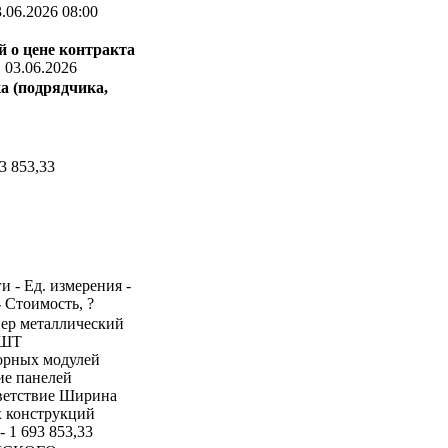
.06.2026 08:00
 о цене контракта
:
03.06.2026
а (подрядчика,
3 853,33
и - Ед. измерения -
- Стоимость, ?
йнер металлический
 ШТ
борных модулей
ие панелей
тветствие Ширина
х конструкций
- 1 693 853,33