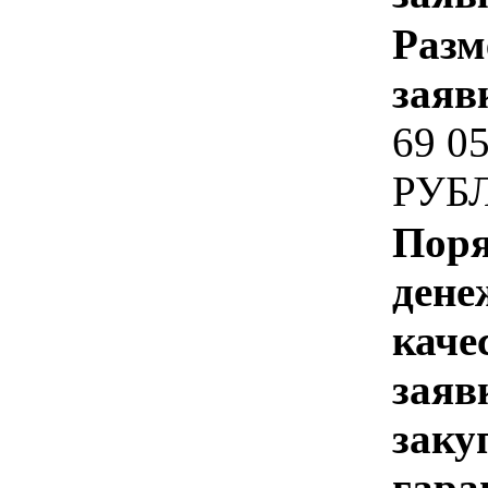
Разм
заяв
69 0
РУБ
Поря
дене
каче
заяв
заку
гара