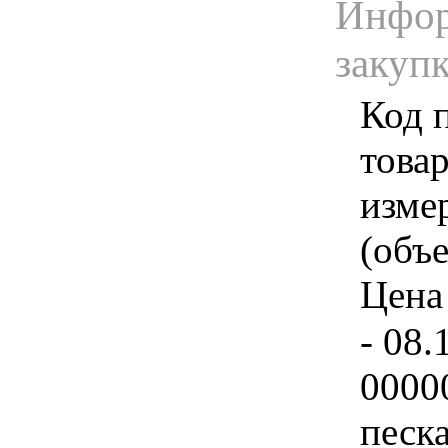
Инфор
закуп
Код 
товар
изме
(объе
Цена 
- 08.
0000
песка