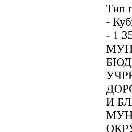
Тип 
- Куб
- 1 3
МУН
БЮД
УЧР
ДОР
И Б
МУН
ОКРУ