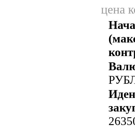
цена 
Нача
(мак
конт
Валю
РУБ
Иден
заку
2635