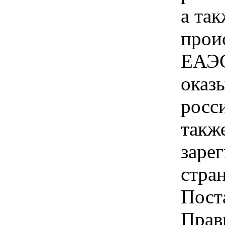
а так
прои
ЕАЭС
оказ
росс
такж
заре
стра
Пост
Прав