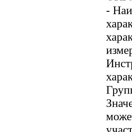
- На
хара
хара
изме
Инст
харак
Груп
Знач
може
учас