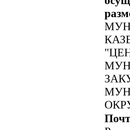
осу
разм
МУН
КАЗ
"ЦЕ
МУН
ЗАК
МУН
ОКР
Почт