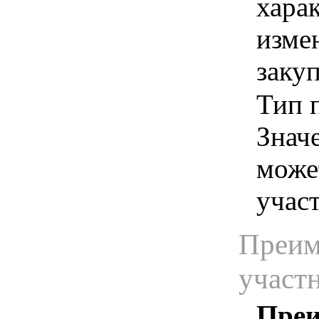
хара
изме
заку
Тип п
Знач
може
учас
Преим
участ
Преи