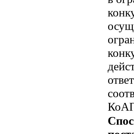
конк
осущ
огра
конк
дейс
отве
соотв
КоАП
Спос