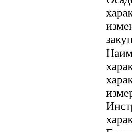
хара
изме
заку
Наим
хара
хара
изме
Инст
харак