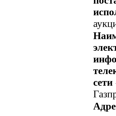
пост
испо
аукц
Наим
элек
инфо
теле
сети
Газп
Адре