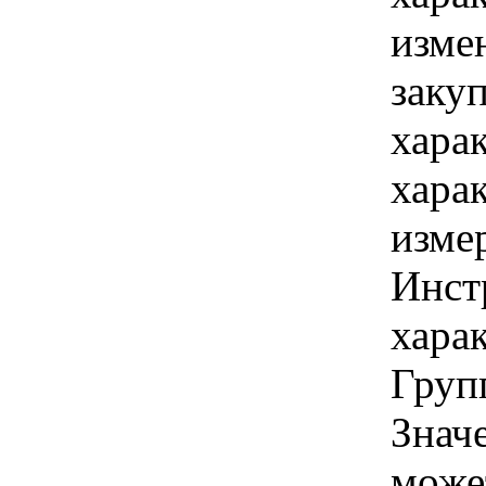
изме
заку
хара
хара
изме
Инст
харак
Групп
Знач
може