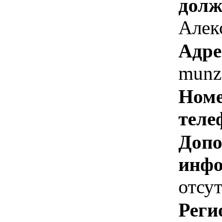
долж
Алекс
Адре
munz
Номе
теле
Допо
инфо
отсут
Реги