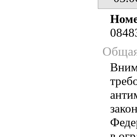
Номе
0848
Общая
Вним
треб
анти
зако
Феде
в ог