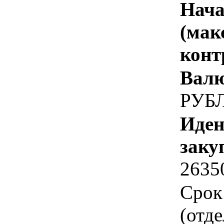
Нача
(мак
конт
Валю
РУБ
Иден
заку
2635
Срок
(отд