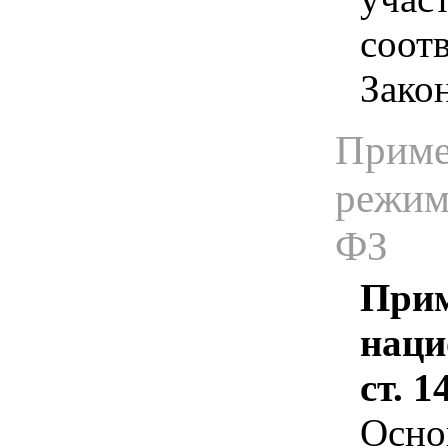
соотв
Зако
Приме
режима
ФЗ
Прим
наци
ст. 
Осно