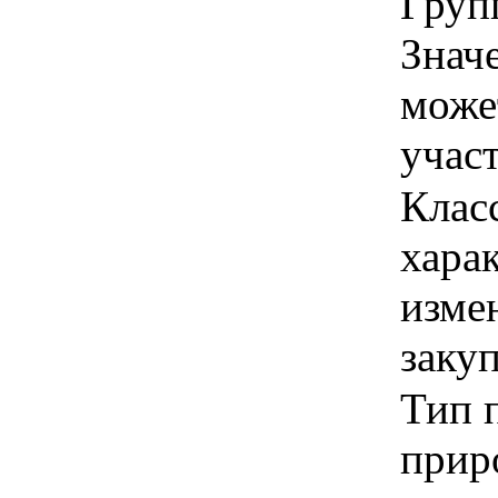
Групп
Знач
може
учас
Класс
хара
изме
заку
Тип 
прир