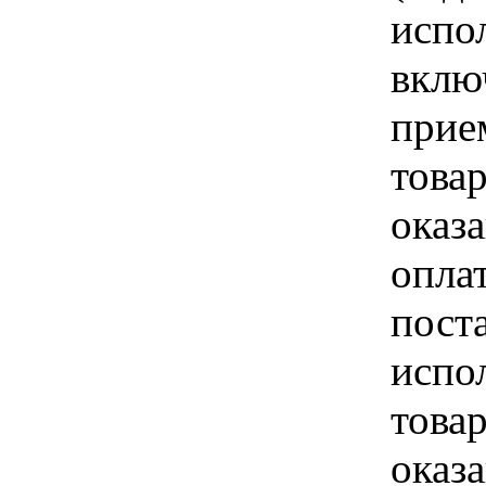
испо
вклю
прие
това
оказа
опла
пост
испо
това
оказ