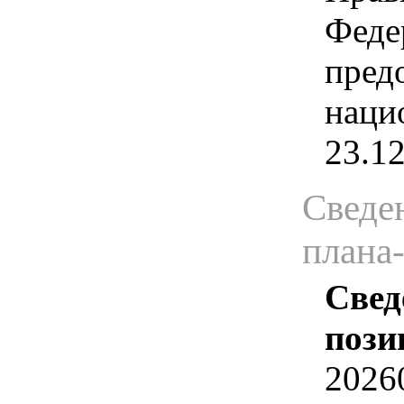
Феде
пред
наци
23.1
Сведен
плана
Свед
пози
2026