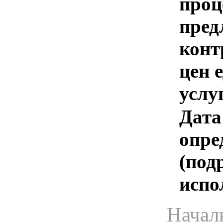
проц
пред
конт
цен 
услу
Дата
опре
(под
испо
Начал