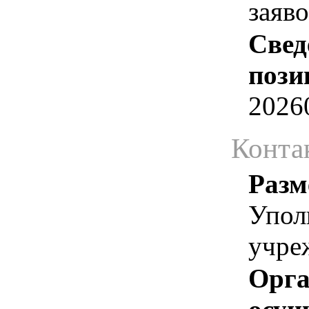
заяв
Свед
пози
2026
Конта
Разм
Упол
учре
Орга