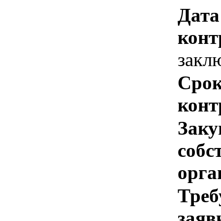
Дата
конт
закл
Срок
конт
Заку
собс
орга
Треб
заяв