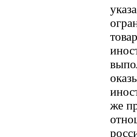
указа
огра
това
инос
выпо
оказ
инос
же п
отно
росс