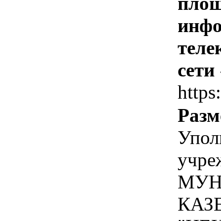
площ
инфо
теле
сети
https
Разм
Упол
учре
МУН
КАЗ