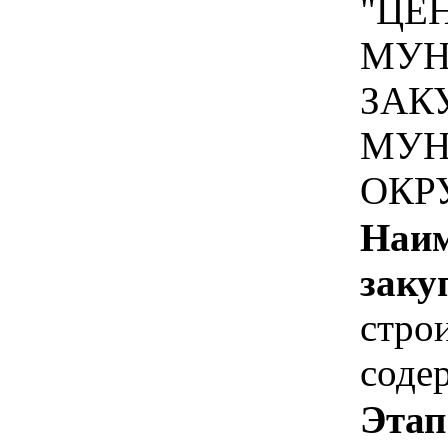
"ЦЕ
МУН
ЗАК
МУН
ОКР
Наим
заку
стро
соде
Этап