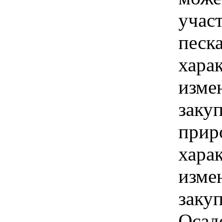
учас
песка
хара
изме
закуп
прир
хара
изме
заку
Осадо