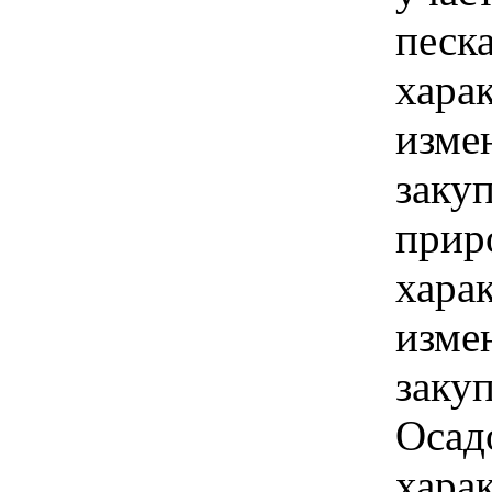
песка
хара
изме
заку
прир
хара
изме
заку
Осад
хара