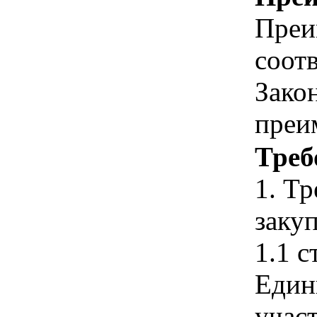
Преи
соотв
Зако
преи
Треб
1. Т
закуп
1.1 с
Един
учас