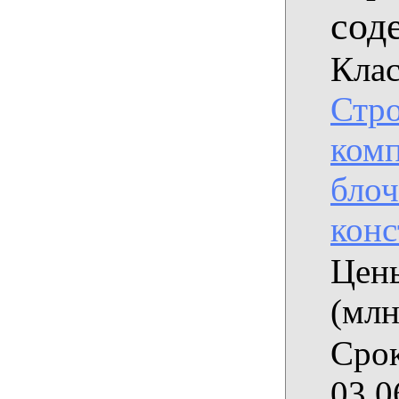
сод
Клас
Стро
комп
бло
кон
Цены
(млн
Срок
03.0