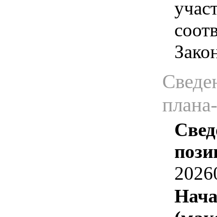
учас
соотв
Зако
Сведен
плана
Свед
пози
2026
Нача