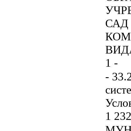
УЧР
САД
КОМ
ВИД
1 -
- 33.
сист
Услов
1 232
МУН