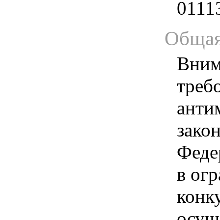
0111
Общая
Вним
треб
анти
зако
Феде
в ог
конк
осущ