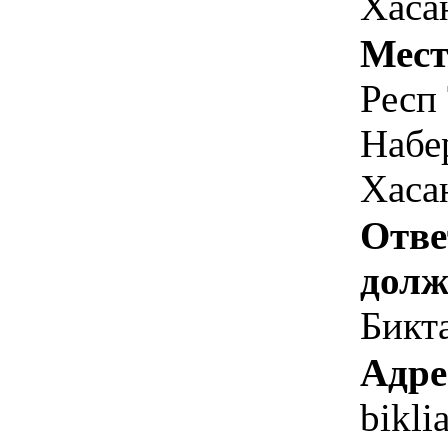
Хасан
Мест
Респ 
Набе
Хасан
Отве
долж
Бикта
Адре
bikli