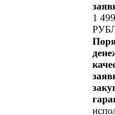
заяв
1 49
РУБ
Поря
дене
каче
заяв
заку
гара
испо