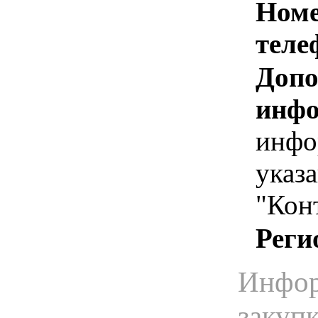
Номе
теле
Допо
инфо
инфо
указ
"Кон
Реги
Инфор
закуп