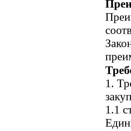
Преи
Преи
соотв
Зако
преи
Треб
1. Т
закуп
1.1 с
Един