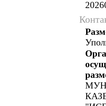
2026
Конта
Разм
Упол
Орга
осу
разм
МУН
КАЗ