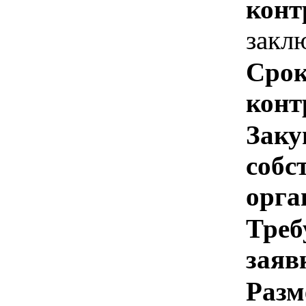
конт
закл
Срок
конт
Заку
собс
орга
Треб
заяв
Разм