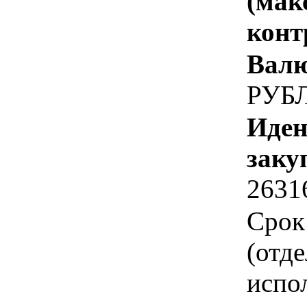
(мак
конт
Валю
РУБ
Иден
заку
2631
Срок
(отд
испо