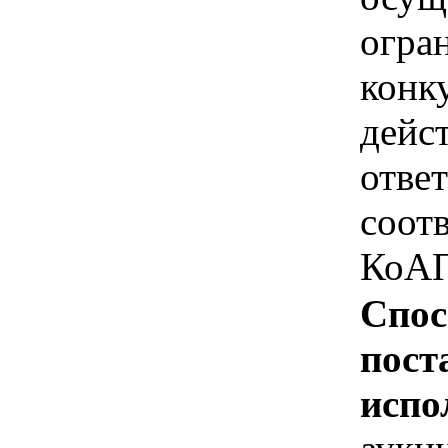
огра
конк
дейс
отве
соотв
КоАП
Спос
пост
испо