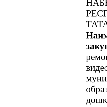
НАБ
РЕС
ТАТ
Наим
заку
ремо
виде
муни
обра
дошк