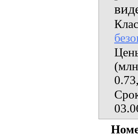
вид
Клас
безо
Цены
(млн
0.73
Срок
03.0
Номе