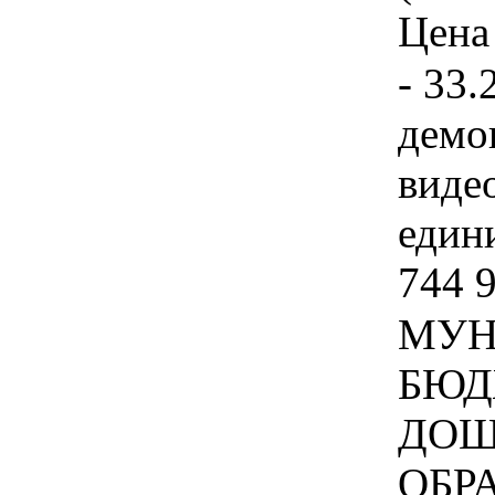
Цена 
- 33.
демо
виде
едини
744 
МУН
БЮД
ДОШ
ОБР