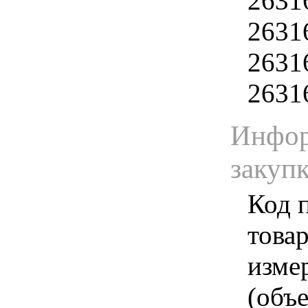
2631
2631
2631
2631
Инфор
закуп
Код 
товар
изме
(объе