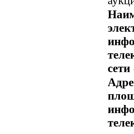
аукц
Наим
элек
инфо
теле
сети
Адре
площ
инфо
теле