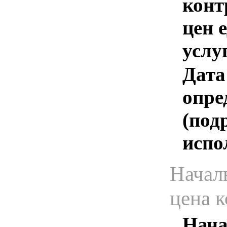
конт
цен 
услу
Дата
опре
(под
испо
Начал
цена 
Нача