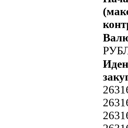
(мак
конт
Валю
РУБ
Иден
заку
2631
2631
2631