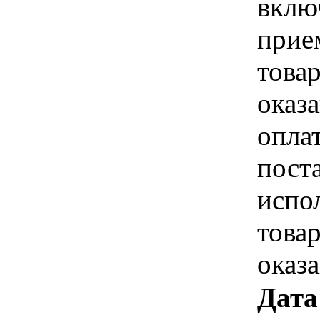
вклю
прие
това
оказа
опла
пост
испо
това
оказ
Дата