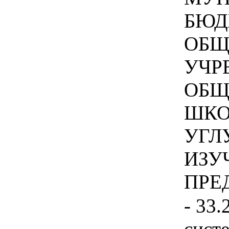
БЮД
ОБЩ
УЧР
ОБЩ
ШКО
УГЛ
ИЗУ
ПРЕД
- 33.
сист