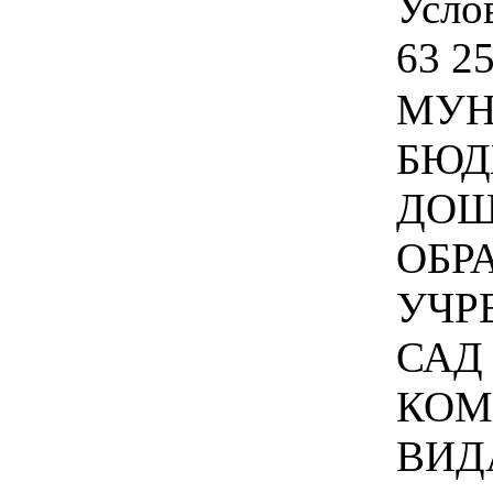
Услов
63 25
МУН
БЮД
ДОШ
ОБР
УЧР
САД
КОМ
ВИДА