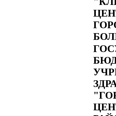
"КЛ
ЦЕН
ГОР
БОЛ
ГОС
БЮ
УЧР
ЗДР
"ГО
ЦЕН