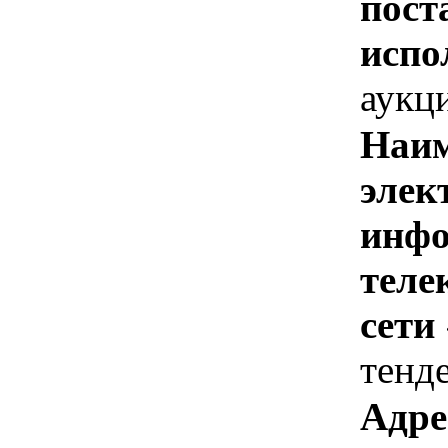
пост
испо
аукц
Наим
элек
инфо
теле
сети
тенд
Адре