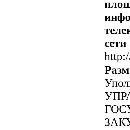
площ
инфо
теле
сети
http:
Разм
Упол
УПР
ГОС
ЗАК