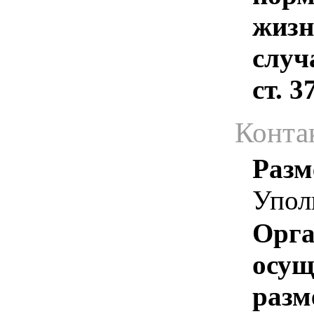
жизн
случ
ст. 
Конта
Разм
Упол
Орга
осу
разм