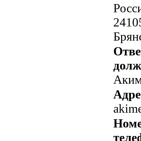
Росс
24105
Брянс
Отве
долж
Аким
Адре
akim
Номе
теле