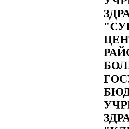
УЧР
ЗДР
"СУ
ЦЕН
РАЙ
БОЛ
ГОС
БЮ
УЧР
ЗДР