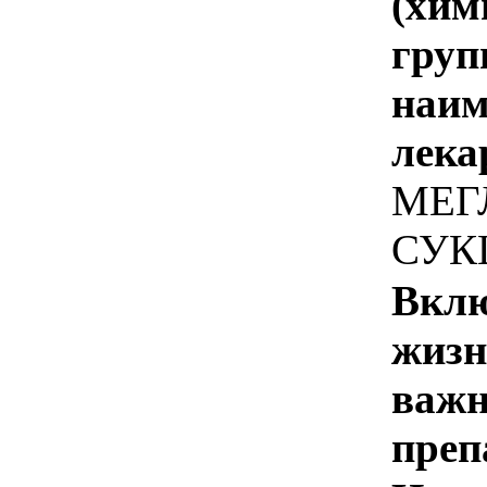
(хим
груп
наим
лека
МЕГ
СУК
Вклю
жизн
важн
преп