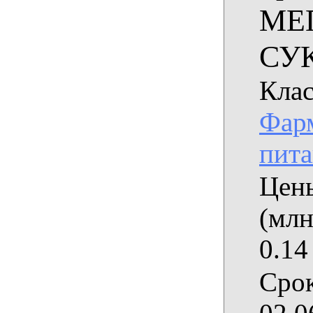
МЕ
СУ
Клас
Фарм
пит
Цены
(млн
0.14
Срок