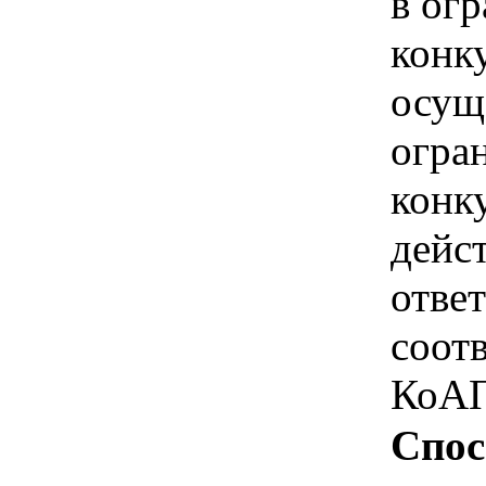
в ог
конк
осущ
огра
конк
дейс
отве
соотв
КоАП
Спос