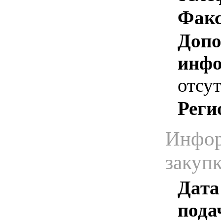
Факс
Допо
инфо
отсут
Реги
Инфор
закуп
Дата
пода