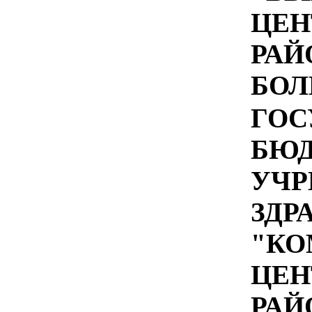
ЦЕН
РАЙ
БОЛ
ГОС
БЮ
УЧР
ЗДР
"КО
ЦЕН
РАЙ