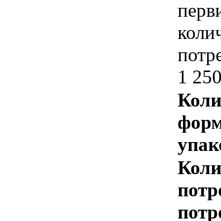
перви
коли
потр
1 25
Коли
форм
упак
Коли
потр
потр