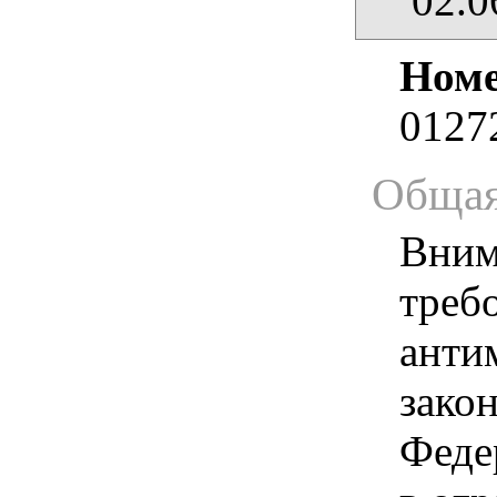
02.0
Номе
0127
Общая
Вним
треб
анти
зако
Феде