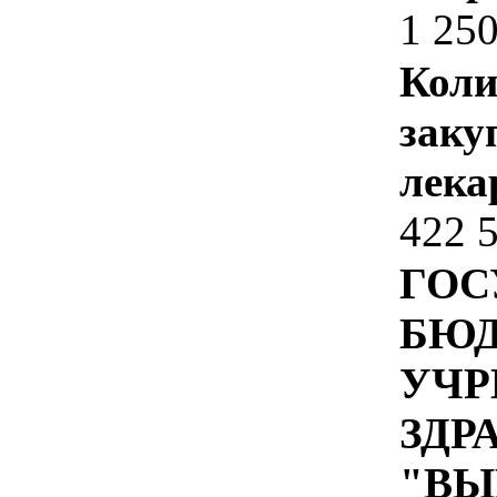
1 25
Коли
заку
лека
422 
ГОС
БЮ
УЧР
ЗДР
"ВЫ