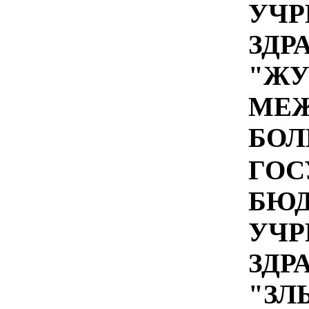
УЧР
ЗДР
"ЖУ
МЕ
БОЛ
ГОС
БЮ
УЧР
ЗДР
"ЗЛ