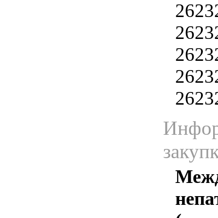
2623
2623
2623
2623
2623
Инфор
закуп
Межд
непа