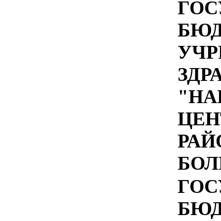
ГОС
БЮ
УЧР
ЗДР
"НА
ЦЕН
РАЙ
БОЛ
ГОС
БЮ