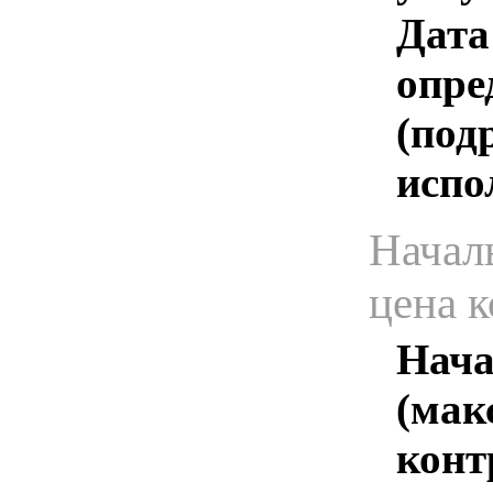
Дата
опре
(под
испо
Начал
цена 
Нача
(мак
конт