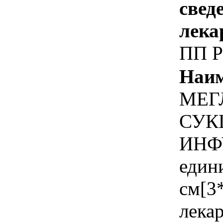
свед
лека
ПП 
Наим
МЕГ
СУК
ИНФУ
един
см[3*
лека