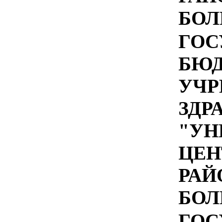
БОЛ
ГОС
БЮ
УЧР
ЗДР
"УН
ЦЕН
РАЙ
БОЛ
ГОС