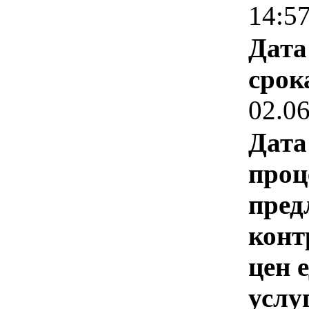
14:5
Дата
срок
02.0
Дата
проц
пред
конт
цен 
услу