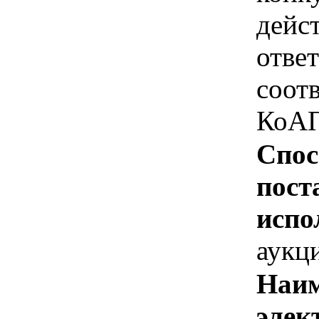
дейс
отве
соотв
КоАП
Спос
пост
испо
аукц
Наим
элек