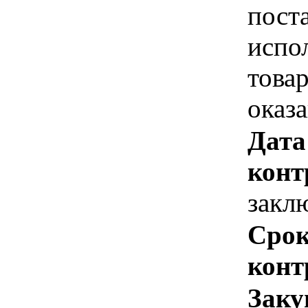
пост
испо
това
оказ
Дата
конт
закл
Срок
конт
Заку