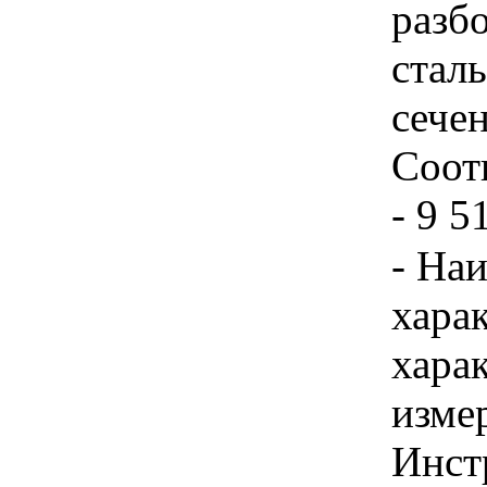
разб
стал
сече
Соотв
- 9 5
- На
хара
хара
изме
Инст