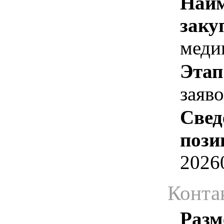
Наим
заку
меди
Этап
заяв
Свед
пози
2026
Конта
Разм