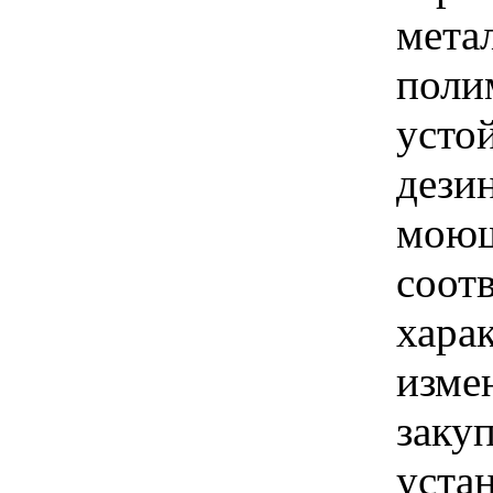
мета
поли
усто
дези
моющ
соот
хара
изме
заку
уста