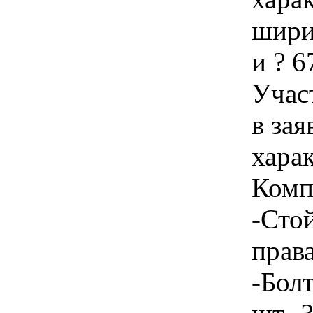
шири
и ? 
Учас
в зая
хара
Комп
-Стой
прав
-Бол