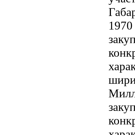
Габар
1970
закуп
конк
хара
шири
Милл
закуп
конк
хара