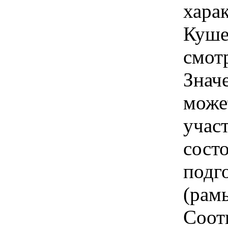
харак
Куше
смот
Знач
може
учас
состо
подг
(рамы
Соот