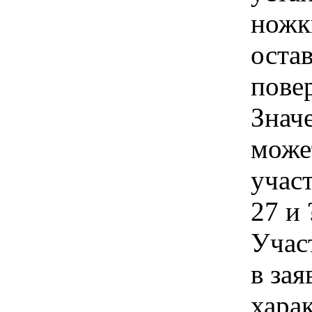
ножк
оста
пове
Знач
може
учас
27 и
Учас
в зая
хара