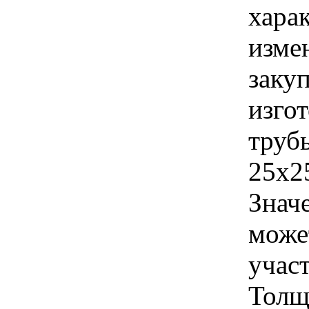
хара
изме
заку
изгот
труб
25х2
Знач
може
учас
Толщ