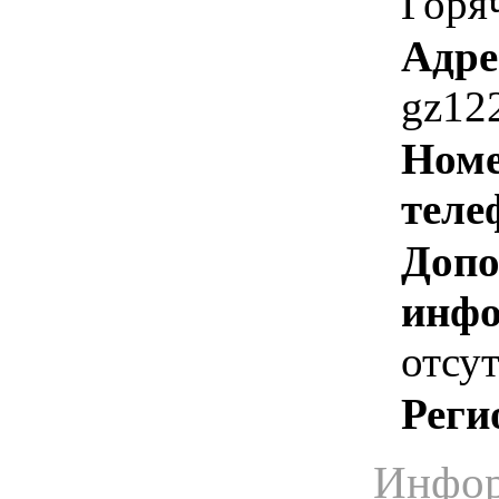
Горя
Адре
gz12
Номе
теле
Допо
инфо
отсут
Реги
Инфор