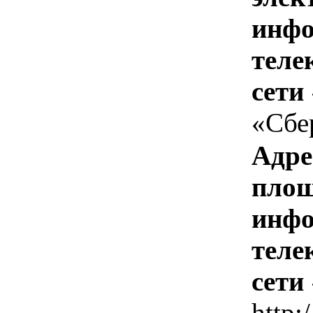
инфо
теле
сети
«Сбе
Адре
площ
инфо
теле
сети
http: