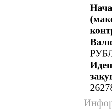
Нача
(мак
конт
Валю
РУБ
Иден
заку
2627
Инфор