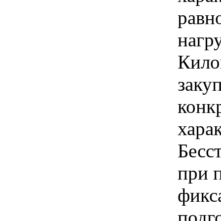
равн
нагру
Кило
закуп
конк
хара
Бесс
при 
фикс
подг