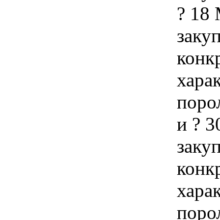
? 18
закуп
конк
хара
поро
и ? 
закуп
конк
хара
поро