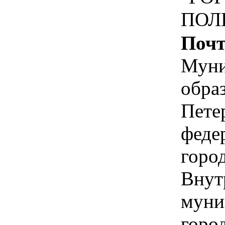
ПОЛ
Почт
Муни
обра
Пете
феде
горо
Внут
муни
горо