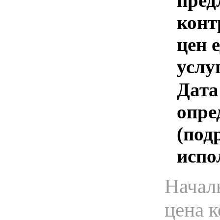
пред
конт
цен 
услу
Дата
опре
(под
испо
Начал
цена 