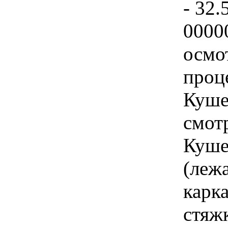
- 32.
0000
осмо
проц
Куше
смот
Куше
(леж
карка
стяж