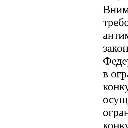
Вним
треб
анти
зако
Феде
в ог
конк
осущ
огра
конк