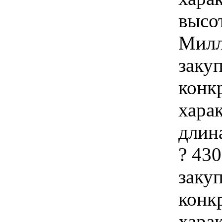
высот
Милл
закуп
конк
хара
длин
? 43
закуп
конк
хара