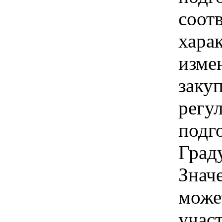
соот
хара
изме
заку
регу
подго
Граду
Знач
може
учас