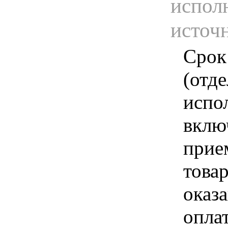
испол
источ
Срок
(отд
испо
вклю
прие
това
оказа
опла