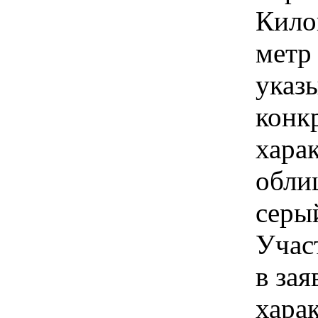
Кило
метр
указы
конк
хара
обли
серы
Учас
в зая
хара