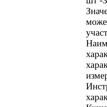
шт -
Знач
може
учас
Наим
хара
хара
изме
Инст
харак