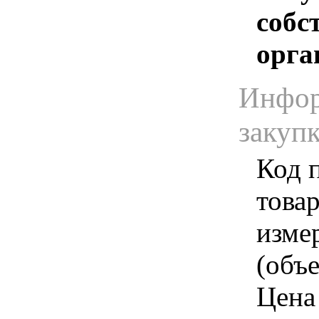
собс
орга
Инфор
закуп
Код 
товар
изме
(объе
Цена 