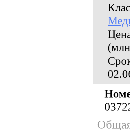
Клас
Мед
Цена
(млн
Срок
02.0
Номе
0372
Общая