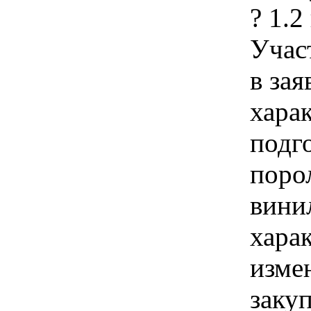
? 1.2
Учас
в зая
хара
подг
поро
вини
хара
изме
заку