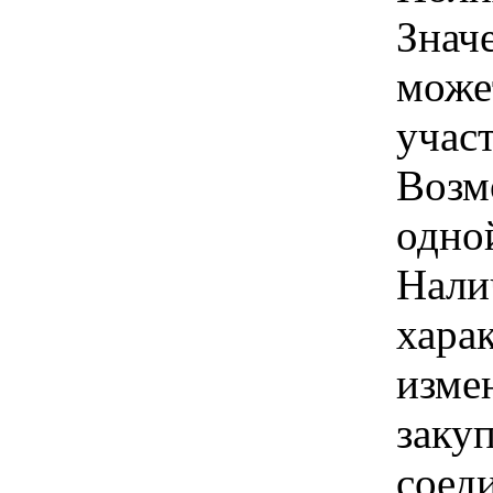
Знач
може
учас
Возм
одно
Нали
хара
изме
заку
соед