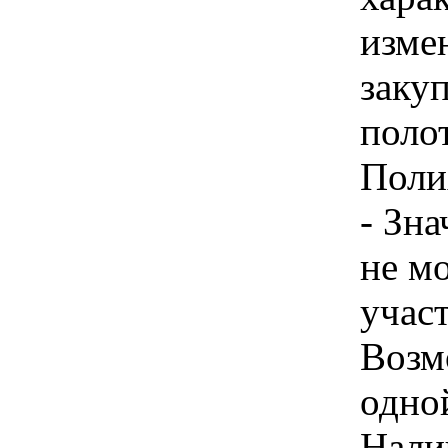
изме
заку
поло
Поли
- Зн
не м
учас
Возм
одно
Налич