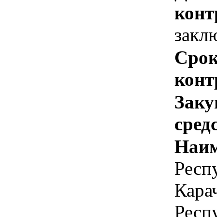
конт
закл
Срок
конт
Заку
сред
Наим
Респ
Кара
Респ