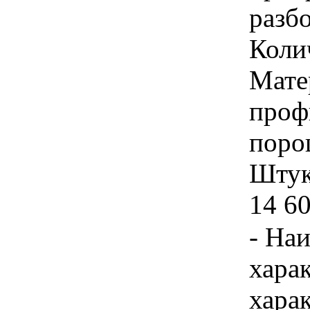
разб
Коли
Мате
проф
поро
Штука
14 6
- На
хара
хара