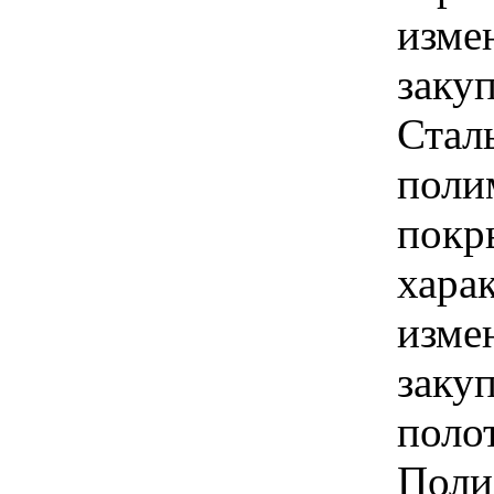
изме
заку
Стал
поли
покр
хара
изме
заку
поло
Поли