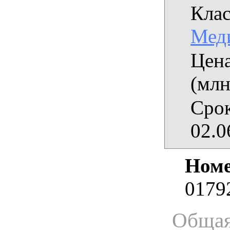
Клас
Мед
Цена
(млн
Срок
02.0
Номе
0179
Общая