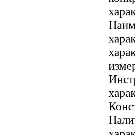
хара
Наим
хара
хара
изме
Инст
харак
Конс
Налич
хара