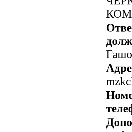
ЧЕР
КОМ
Отве
долж
Гашо
Адре
mzkc
Номе
теле
Допо