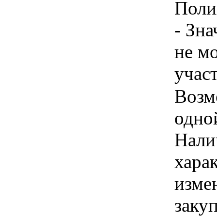
Поли
- Зн
не м
учас
Возм
одно
Налич
хара
изме
заку