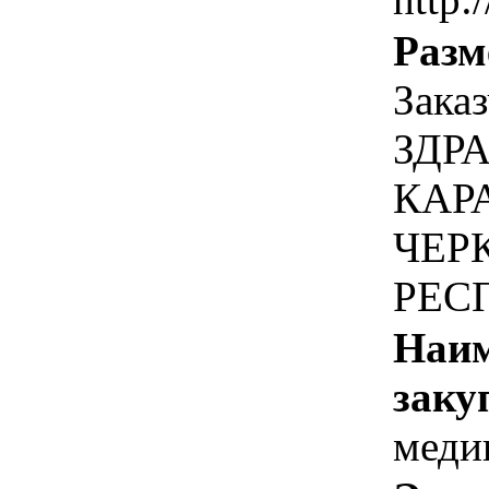
Разм
Зак
ЗДР
КАР
ЧЕР
РЕС
Наим
заку
меди