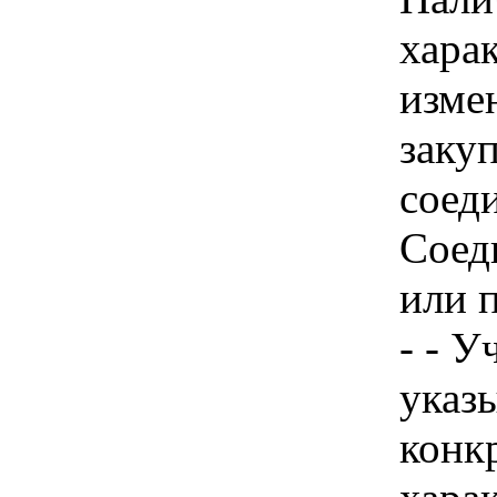
хара
изме
заку
соед
Соед
или 
- - У
указы
конк