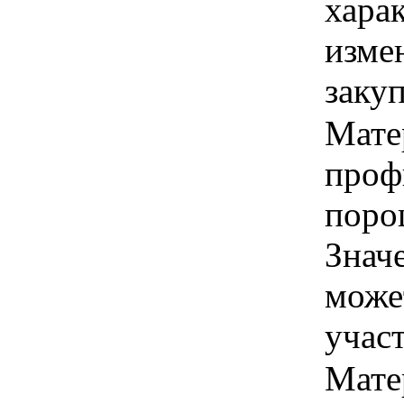
хара
изме
заку
Мате
проф
поро
Знач
може
учас
Мате