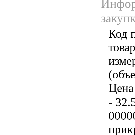
Инфор
закуп
Код 
товар
изме
(объе
Цена 
- 32.
0000
прик