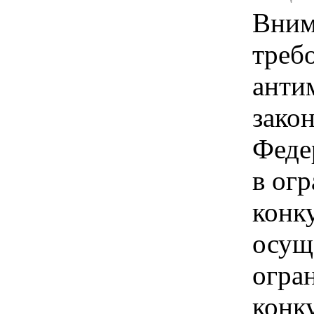
Вним
треб
анти
зако
Феде
в ог
конк
осущ
огра
конк