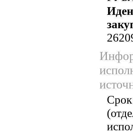
Иден
заку
2620
Инфор
испол
источ
Срок
(отд
испо