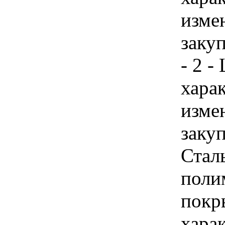
изме
заку
- 2 -
хара
изме
закуп
Стал
поли
покр
хара