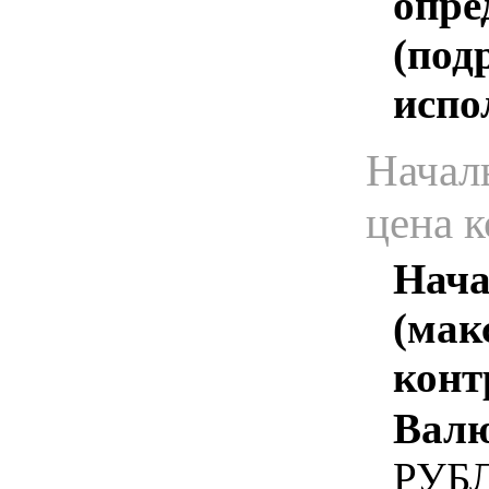
опре
(под
испо
Начал
цена 
Нача
(мак
конт
Валю
РУБ