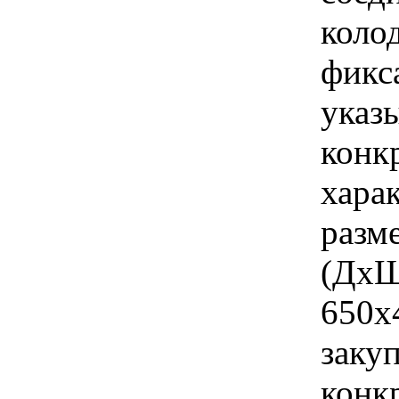
коло
фикс
указы
конк
хара
разм
(ДхШ
650х
закуп
конк