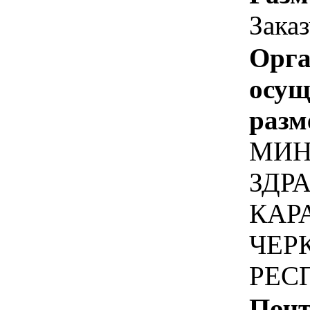
Зака
Орга
осу
разм
МИН
ЗДР
КАР
ЧЕР
РЕС
Почт