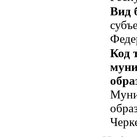
Вид 
субъ
Феде
Код 
муни
обра
Муни
обра
Черк