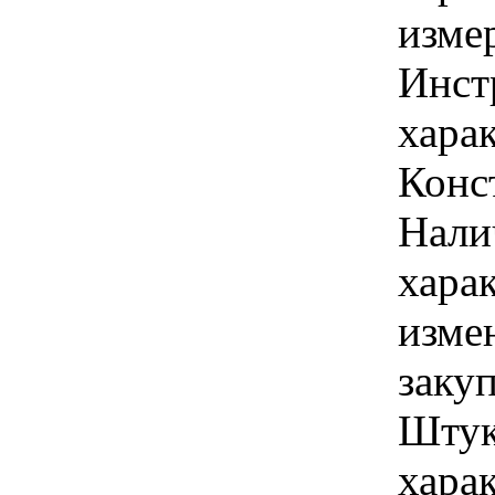
изме
Инст
харак
Конс
Нали
хара
изме
заку
Штук
хара