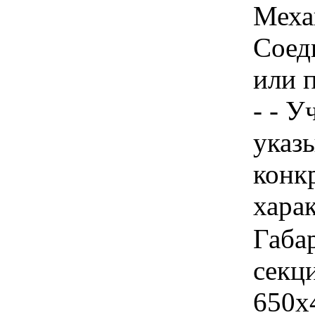
Меха
Соед
или 
- - У
указы
конк
хара
Габа
секц
650х