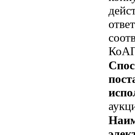
дейс
отве
соотв
КоАП
Спос
пост
испо
аукц
Наим
элек