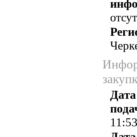
инфо
отсут
Реги
Черк
Инфор
закуп
Дата
пода
11:5
Дата