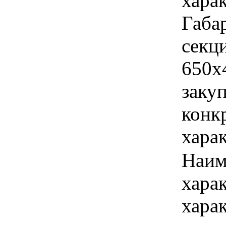
хара
Габа
секц
650х
закуп
конк
хара
Наим
хара
хара