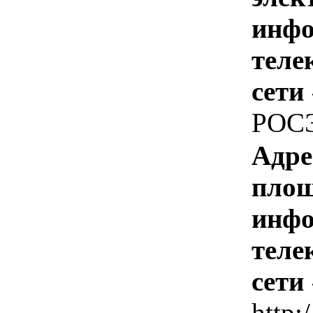
инфо
теле
сети
РОС
Адре
площ
инфо
теле
сети
http:/