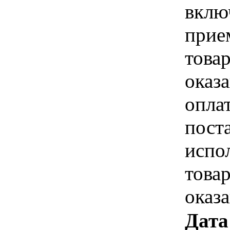
вклю
прие
това
оказа
опла
пост
испо
това
оказ
Дата