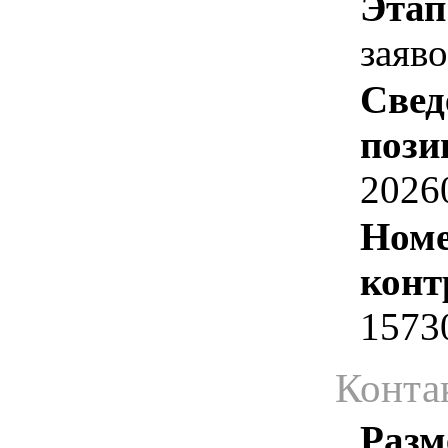
Этап
заяв
Свед
пози
2026
Номе
конт
1573
Конта
Разм