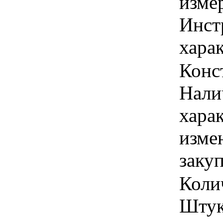
изме
Инст
харак
Конс
Налич
хара
изме
заку
Колич
Штук