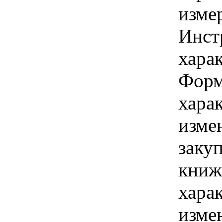
изме
Инст
харак
Форма
хара
изме
заку
книжн
хара
изме