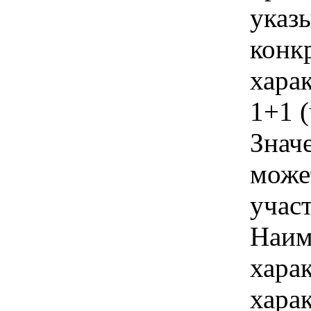
указы
конк
хара
1+1 (
Знач
може
учас
Наим
хара
хара