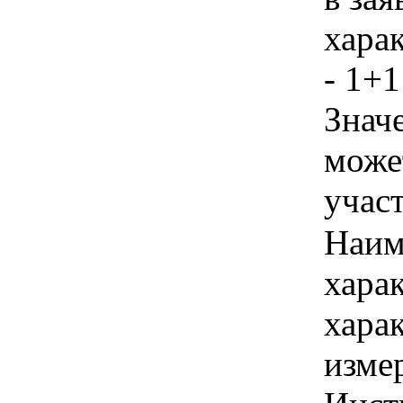
хара
- 1+1
Знач
може
учас
Наим
хара
хара
изме