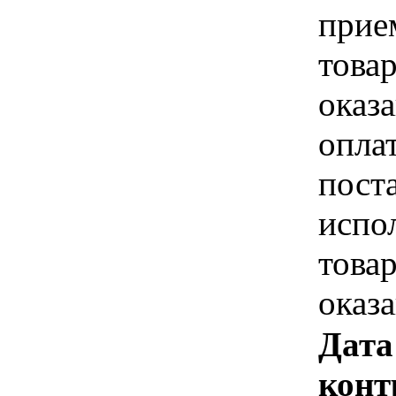
прие
това
оказа
опла
пост
испо
това
оказ
Дата
конт