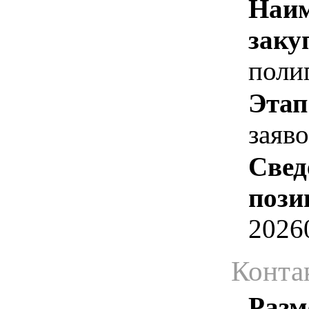
Наим
заку
поли
Этап
заяв
Свед
пози
2026
Конта
Разм