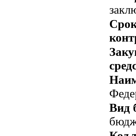
закл
Срок
конт
Заку
сред
Наим
Феде
Вид 
бюдж
Код 