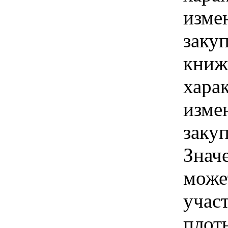
изме
заку
книж
хара
изме
заку
Знач
може
учас
плотн