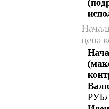
(под
испо
Начал
цена 
Нача
(мак
конт
Валю
РУБ
Иден