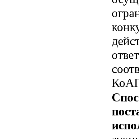
огра
конк
дейс
отве
соотв
КоАП
Спос
пост
испо