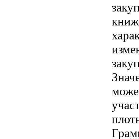
заку
книж
хара
изме
заку
Знач
може
учас
плот
Грам