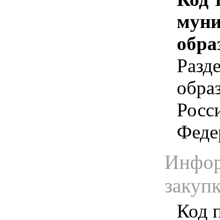
муни
обра
Разд
обра
Росс
Феде
Инфор
закуп
Код 