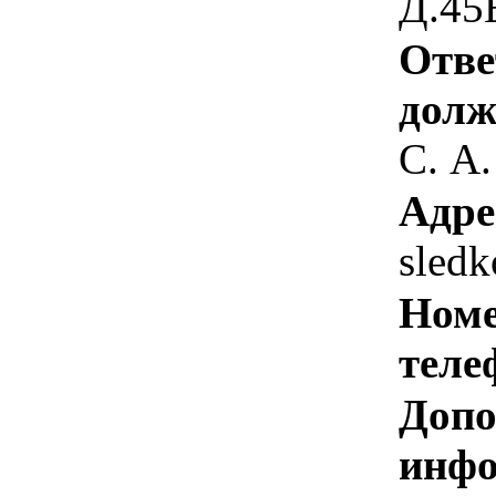
Д.45
Отве
долж
С. А.
Адре
sled
Номе
теле
Допо
инфо