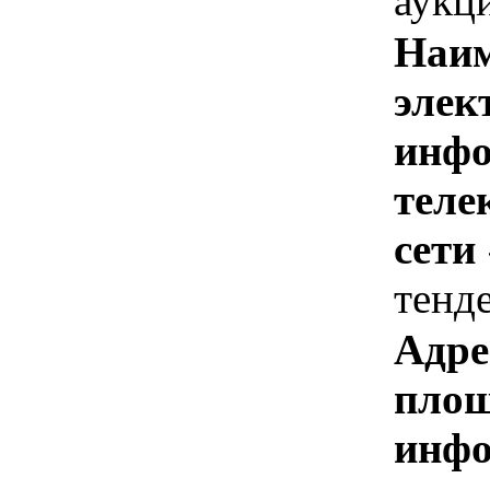
аукц
Наим
элек
инфо
теле
сети
тенд
Адре
площ
инфо