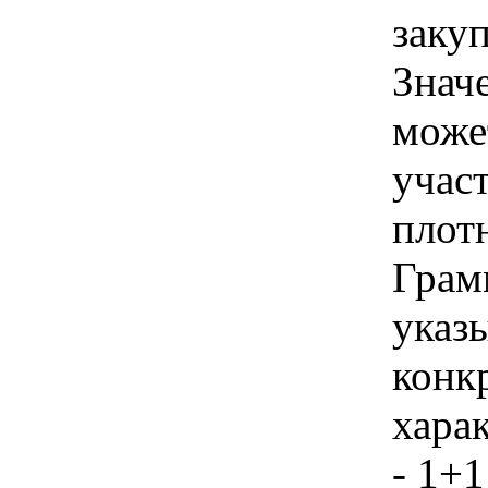
закуп
Знач
може
учас
плотн
Грам
указы
конк
хара
- 1+1