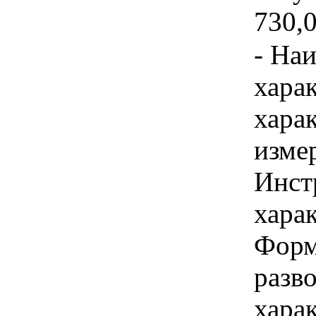
730,
- На
хара
хара
изме
Инст
харак
Форм
разво
хара