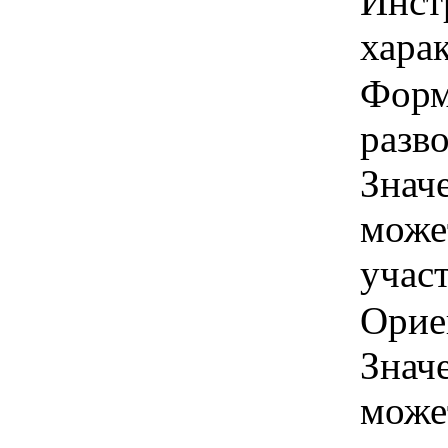
Инст
харак
Форма
разво
Знач
може
учас
Орие
Знач
може