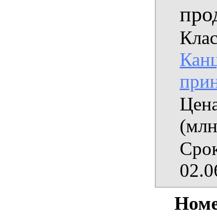
про
Клас
Кан
при
Цена
(млн
Срок
02.0
Номе