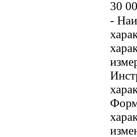
30 0
- На
хара
хара
изме
Инст
харак
Форм
хара
изме