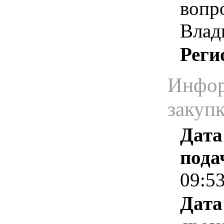
вопр
Влад
Реги
Инфор
закуп
Дата
пода
09:5
Дата