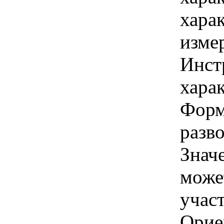
хара
изме
Инст
харак
Форма
разво
Знач
може
учас
Орие