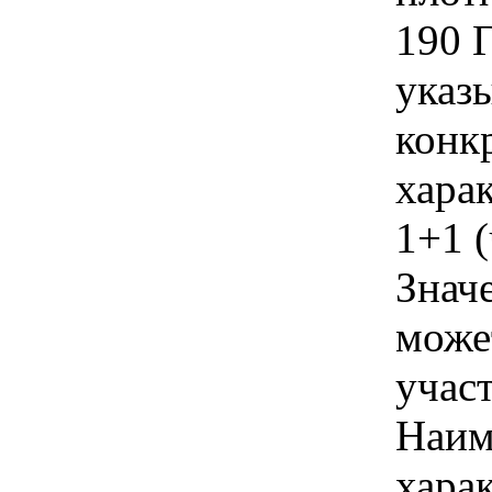
190 
указы
конк
хара
1+1 (
Знач
може
учас
Наим
хара