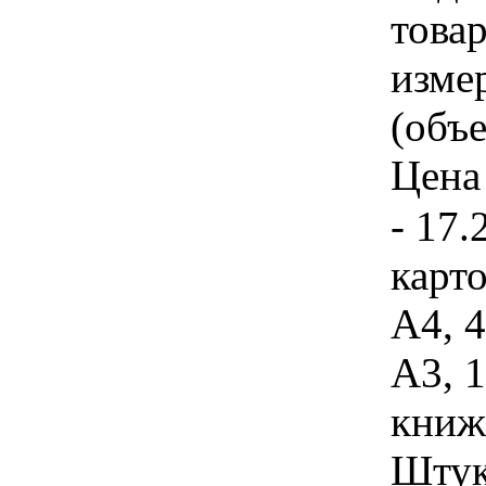
товар
изме
(объе
Цена 
- 17.
карт
А4, 4
А3, 
книж
Штука