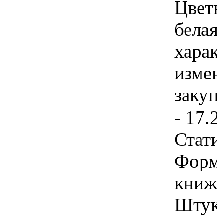
Цветн
белая
хара
изме
заку
- 17.
Стат
Форм
книж
Штука