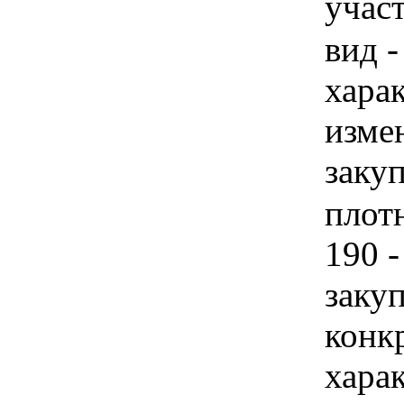
учас
вид -
хара
изме
заку
плотн
190 
закуп
конк
хара