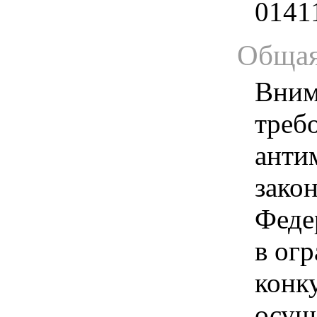
0141
Общая
Вним
треб
анти
зако
Феде
в ог
конк
осущ