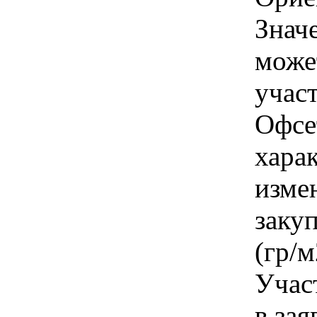
Знач
може
участ
Офсет
хара
изме
заку
(гр/м
Учас
в зая