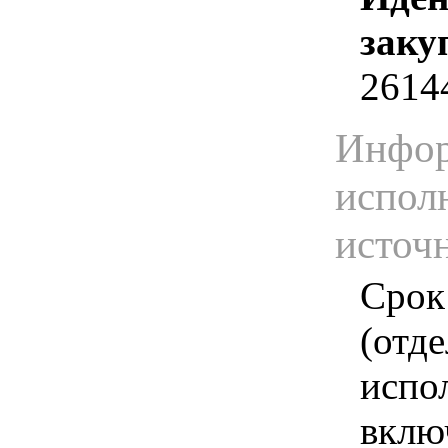
заку
2614
Инфор
испол
источ
Срок
(отд
испо
вклю