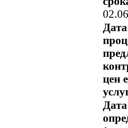
срок
02.0
Дата
проц
пред
конт
цен 
услу
Дата
опре