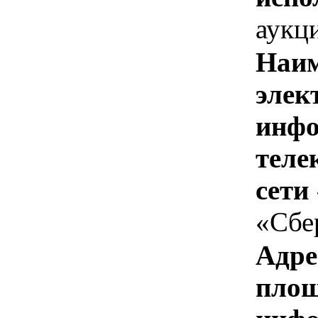
аукц
Наим
элек
инфо
теле
сети
«Сбе
Адре
площ