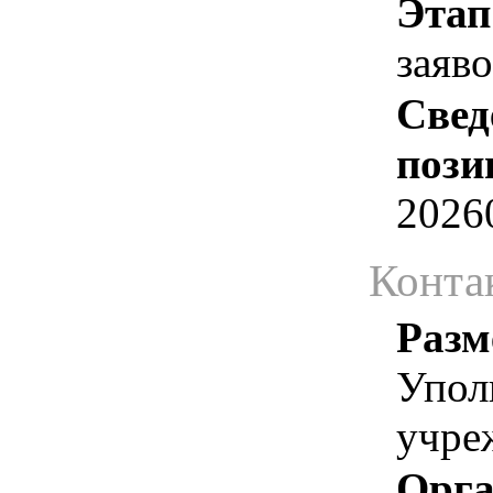
Этап
заяв
Свед
пози
2026
Конта
Разм
Упол
учре
Орга