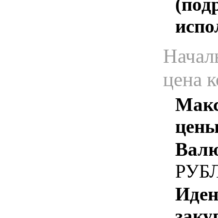
(под
испо
Начал
цена 
Макс
цены
Валю
РУБ
Иден
заку