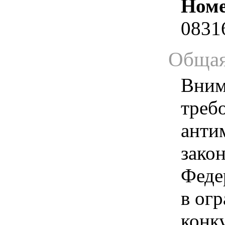
Номе
0831
Общая
Вним
треб
анти
зако
Феде
в ог
конк