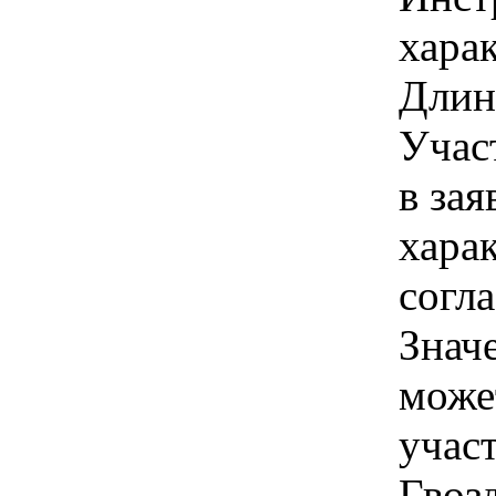
харак
Длин
Учас
в зая
хара
согл
Знач
може
учас
Гвоз