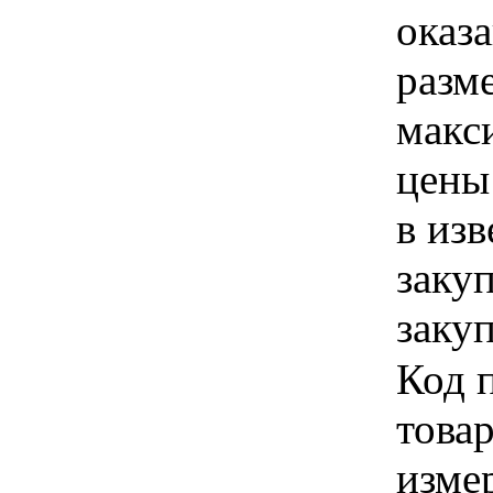
оказа
разм
макс
цены
в из
заку
закуп
Код 
товар
изме