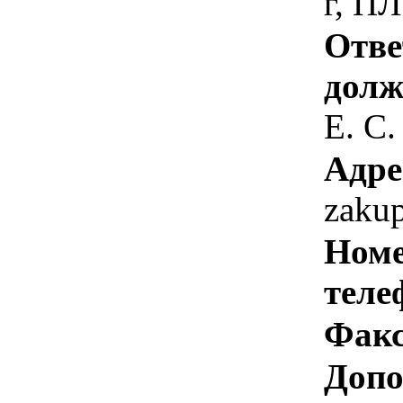
г, П
Отве
долж
Е. С.
Адре
zaku
Номе
теле
Факс
Допо