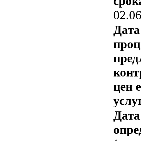
срок
02.0
Дата
проц
пред
конт
цен 
услу
Дата
опре