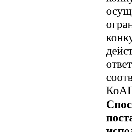
осущ
огра
конк
дейс
отве
соотв
КоАП
Спос
пост
испо