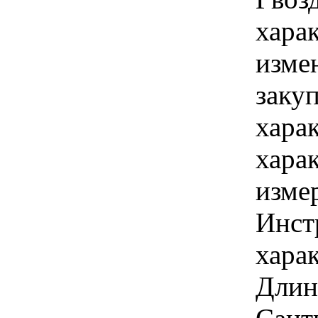
хара
изме
заку
хара
хара
изме
Инст
харак
Длина