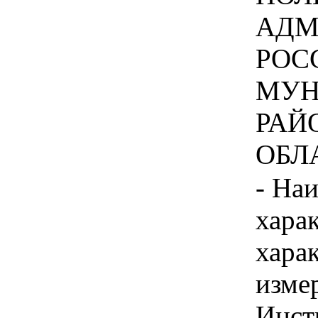
АДМ
РОС
МУН
РАЙ
ОБЛА
- На
хара
хара
изме
Инст