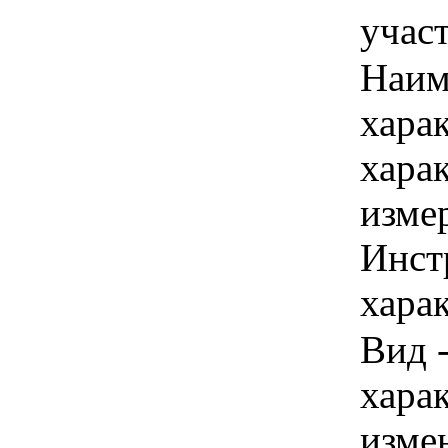
учас
Наим
хара
хара
изме
Инст
харак
Вид -
хара
изме