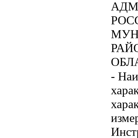
АДМ
РОС
МУН
РАЙ
ОБЛА
- На
хара
хара
изме
Инст