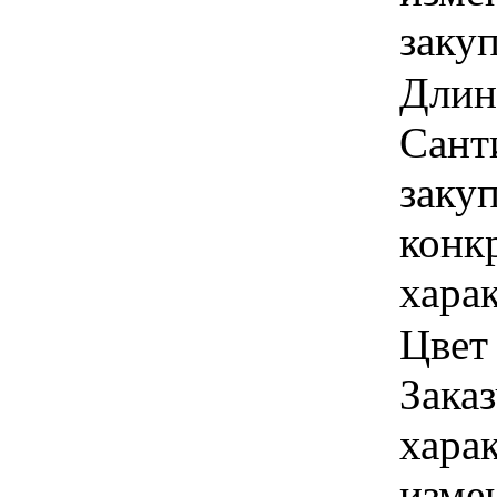
заку
Длина
Сант
закуп
конк
хара
Цвет
Заказ
хара
изме