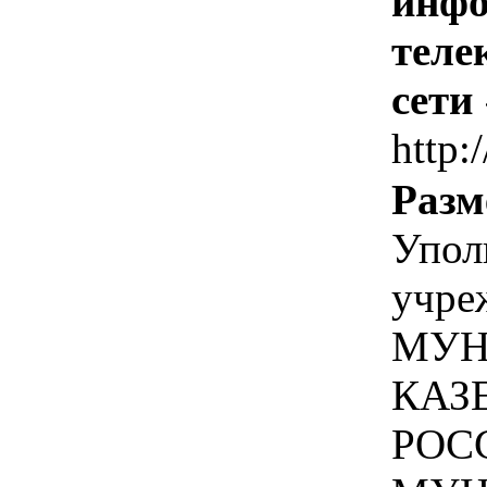
инфо
теле
сети
http:
Разм
Упол
учре
МУН
КАЗ
РОС