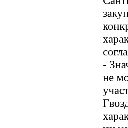
Сант
закуп
конк
харак
согла
- Зн
не м
учас
Гвозд
хара