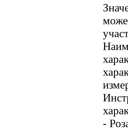
Знач
може
учас
Наим
хара
хара
изме
Инст
харак
- Роз