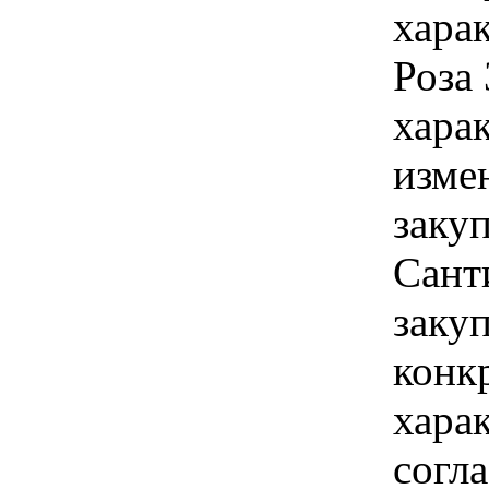
хара
Роза
хара
изме
закуп
Сант
закуп
конк
хара
согл