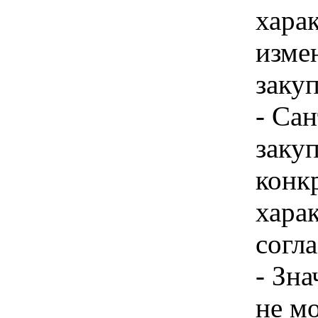
хара
изме
закуп
- Са
закуп
конк
харак
согла
- Зн
не м