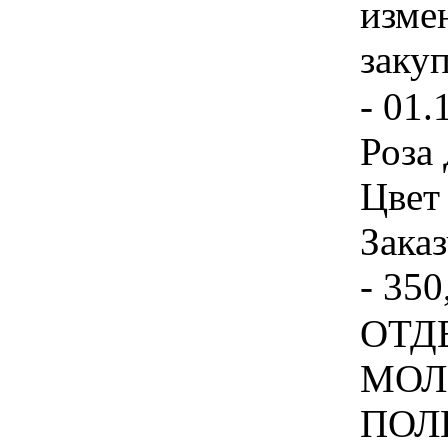
изме
заку
- 01.
Роза
Цвет
Заказ
- 350
ОТД
МОЛ
ПОЛ