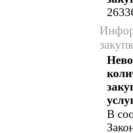
2633
Инфор
закуп
Нево
коли
заку
услу
В соо
Зако