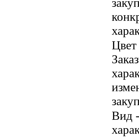
закуп
конк
хара
Цвет
Заказ
хара
изме
заку
Вид -
хара