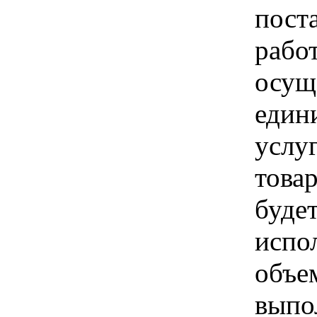
пост
рабо
осущ
един
услуг
товар
буде
испо
объе
выпо