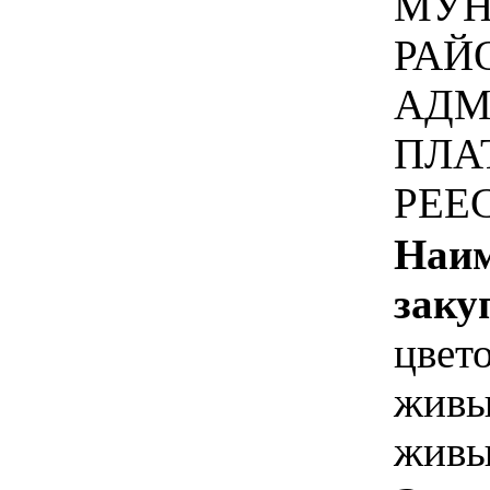
МУН
РАЙ
АДМ
ПЛА
РЕЕ
Наим
заку
цвет
живы
живы