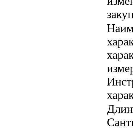
изме
заку
Наим
хара
хара
изме
Инст
харак
Длина
Сант