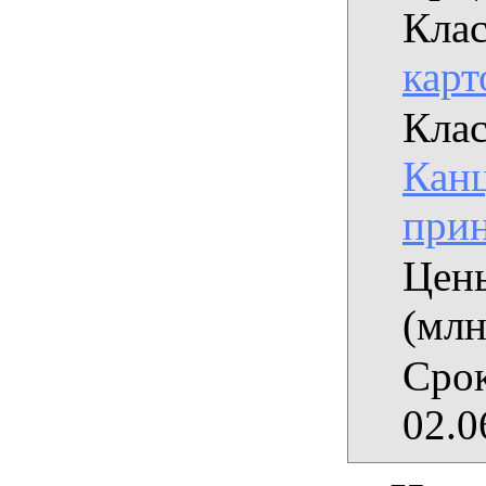
Клас
карт
Клас
Кан
при
Цены
(млн
Срок
02.0