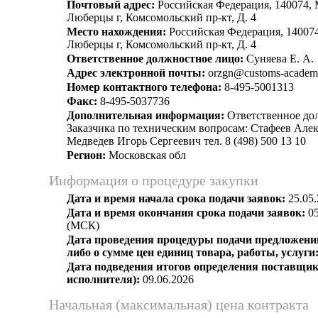
Почтовый адрес:
Российская Федерация, 140074, 
Люберцы г, Комсомольский пр-кт, Д. 4
Место нахождения:
Российская Федерация, 140074
Люберцы г, Комсомольский пр-кт, Д. 4
Ответственное должностное лицо:
Суняева Е. А.
Адрес электронной почты:
orzgn@customs-academ
Номер контактного телефона:
8-495-5001313
Факс:
8-495-5037736
Дополнительная информация:
Ответственное до
Заказчика по техническим вопросам: Стафеев Але
Медведев Игорь Сергеевич тел. 8 (498) 500 13 10
Регион:
Московская обл
Информация о процедуре закупки
Дата и время начала срока подачи заявок:
25.05.
Дата и время окончания срока подачи заявок:
05
(МСК)
Дата проведения процедуры подачи предложений
либо о сумме цен единиц товара, работы, услуги
Дата подведения итогов определения поставщик
исполнителя):
09.06.2026
Начальная (максимальная) цена контракта