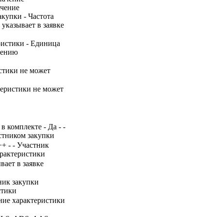
ачение
акупки - Частота
 указывает в заявке
ристики - Единица
нению
истики не может
теристики не может
 комплекте - Да - -
стником закупки
+ - - Участник
арактеристики
вает в заявке
тник закупки
стики
ение характеристики