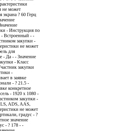
арактеристики
и не может
 экрана ? 60 Герц
начение
Значение
ики - Инструкция по
 - Встроенный - -
стником закупки -
теристики не может
ель для
- Да - - Значение
акупки - Класс
Участник закупки
тики -
вает в заявке
али - ? 21.5 -
явке конкретное
ель - 1920 x 1080 -
астником закупки -
PLS, ADS, AAS,
ктеристики не может
ртикали, градус - ?
етное значение
 - ? 178 - -
начение