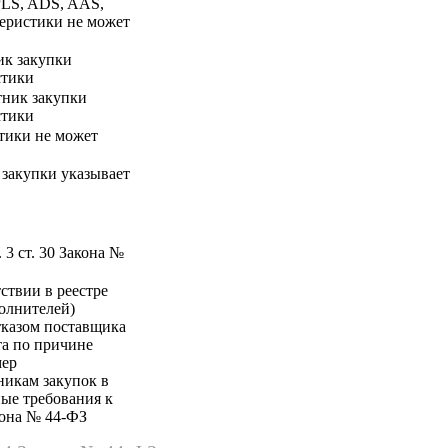
PLS, ADS, AAS,
ктеристики не может
ник закупки
стики
стник закупки
стики
стики не может
к закупки указывает
 3 ст. 30 Закона №
ствии в реестре
олнителей)
тказом поставщика
та по причине
мер
никам закупок в
ные требования к
акона № 44-ФЗ