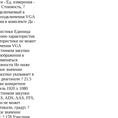
и - Ед. измерения -
- Стоимость, ?
подключаемый к
с подключения VGA
ия в комплекте Да -
ристики Единица
ению характеристик
ктеристики не может
лючения VGA
стником закупки
зображения в
зменяться
ивности Не ниже
ное значение
акупки указывает в
 диагонали ? 21.5
вке конкретное
ель 1920 x 1080
стником закупки
LS, ADS, AAS, FFS,
ки не может
тикали, градус ?
ое значение
с ? 178 Участник