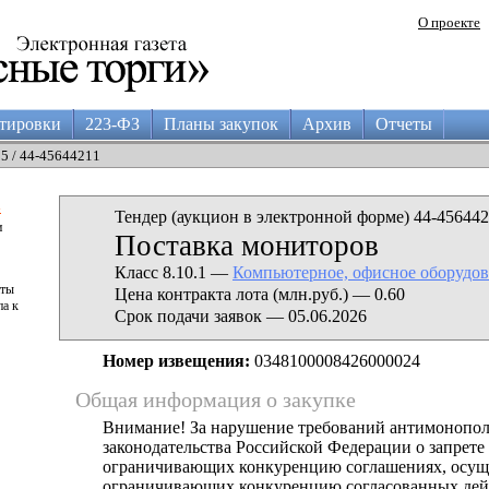
О проекте
тировки
223-ФЗ
Планы закупок
Архив
Отчеты
25 / 44-45644211
а
Тендер (аукцион в электронной форме) 44-456442
и
Поставка мониторов
Класс 8.10.1 —
Компьютерное, офисное оборудов
аты
Цена контракта лота (млн.руб.) — 0.60
па к
Срок подачи заявок — 05.06.2026
Номер извещения:
0348100008426000024
Общая информация о закупке
Внимание! За нарушение требований антимонопо
законодательства Российской Федерации о запрете 
ограничивающих конкуренцию соглашениях, осущ
ограничивающих конкуренцию согласованных дей