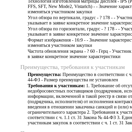
Технология изготовления матрицы дисплея - IPS (
FFS, SFT, New Mode2, Vistarich) - - Значение хара
изменяться участником закупки
Угол обзора по вертикали, градус - ? 178 - - Участ
указывает в заявке конкретное значение характери
Угол обзора по горизонтали, градус - ? 178 - - Уча
указывает в заявке конкретное значение характери
Формат изображения - 16:9 - - Значение характери
изменяться участником закупки
Частота обновления экрана - ? 60 - Герц - Участни
в заявке конкретное значение характеристики
Преимущества, требования к участникам
Преимущества:
Преимущество в соответствии с ч.
44-ФЗ - Размер преимущества не установлен
Требования к участникам:
1. Требование об отсут
недобросовестных поставщиков (подрядчиков, исп
информации, включенной в такой реестр в связи о
(подрядчика, исполнителя) от исполнения контрак
введения в отношении заказчика санкций и (или) 
ограничительного характера 2. Требования к участ
соответствии с ч. 1.1 ст. 31 Закона № 44-ФЗ 3. Еди
участникам закупок в соответствии с ч. 1 ст. 31 З