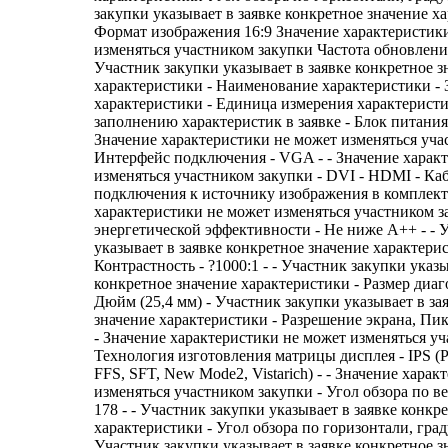
закупки указывает в заявке конкретное значение х
Формат изображения 16:9 Значение характеристик
изменяться участником закупки Частота обновления
Участник закупки указывает в заявке конкретное з
характеристики - Наименование характеристики - 
характеристики - Единица измерения характерист
заполнению характеристик в заявке - Блок питания
Значение характеристики не может изменяться уча
Интерфейс подключения - VGA - - Значение харак
изменяться участником закупки - DVI - HDMI - Каб
подключения к источнику изображения в комплекте 
характеристики не может изменяться участником з
энергетической эффективности - Не ниже A++ - - 
указывает в заявке конкретное значение характерис
Контрастность - ?1000:1 - - Участник закупки указы
конкретное значение характеристики - Размер диагон
Дюйм (25,4 мм) - Участник закупки указывает в за
значение характеристики - Разрешение экрана, Пикс
- Значение характеристики не может изменяться уч
Технология изготовления матрицы дисплея - IPS (
FFS, SFT, New Mode2, Vistarich) - - Значение хара
изменяться участником закупки - Угол обзора по ве
178 - - Участник закупки указывает в заявке конкр
характеристики - Угол обзора по горизонтали, градус
Участник закупки указывает в заявке конкретное з