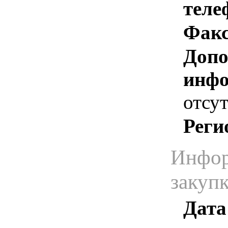
теле
Факс
Допо
инфо
отсут
Реги
Инфор
закуп
Дата