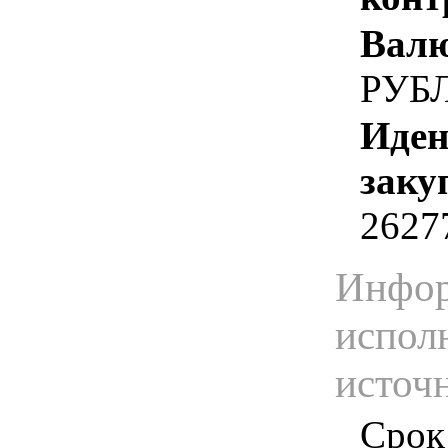
Валю
РУБ
Иден
заку
2627
Инфор
испол
источ
Срок