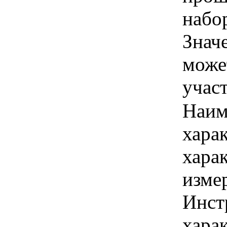
набор
Знач
може
учас
Наим
хара
хара
изме
Инст
харак