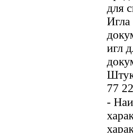
для 
Игла
докум
игл 
доку
Штука
77 2
- На
хара
хара