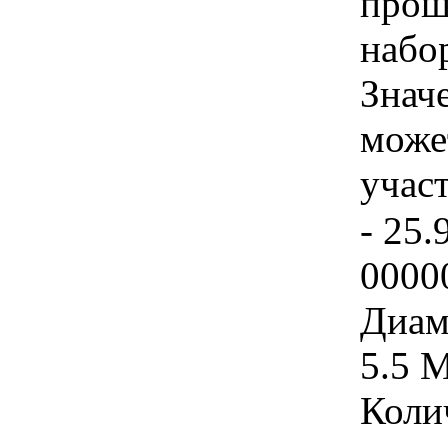
прош
набор
Знач
може
учас
- 25.
0000
Диаме
5.5 
Коли