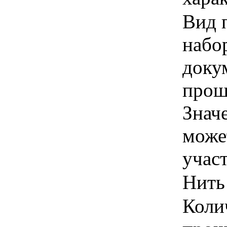
Вид 
набо
доку
прош
Знач
може
учас
Нить
Коли