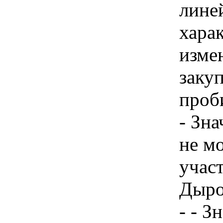
линей
хара
изме
заку
проб
- Зн
не м
учас
Дыро
- - З