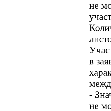
не м
учас
Коли
листо
Учас
в зая
хара
межд
- Зн
не м