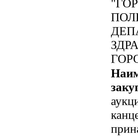
"ГО
ПОЛ
ДЕП
ЗДР
ГОР
Наим
заку
аукц
канц
прин