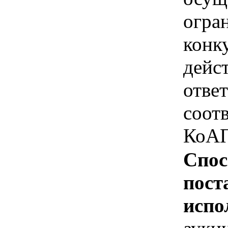
огра
конк
дейс
отве
соотв
КоАП
Спос
пост
испо