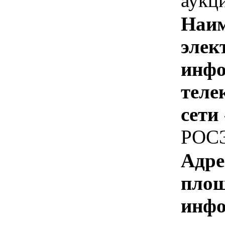
аукц
Наим
элек
инфо
теле
сети
РОС
Адре
площ
инфо