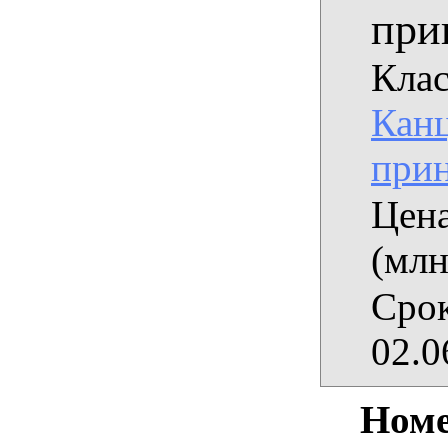
при
Клас
Кан
при
Цена
(млн
Срок
02.0
Номе