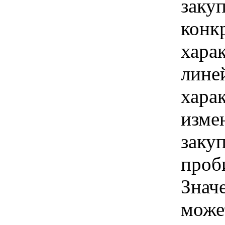
закуп
конк
хара
лине
хара
изме
заку
проб
Знач
може