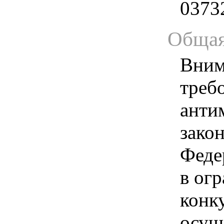
0373
Общая
Вним
треб
анти
зако
Феде
в ог
конк
осущ