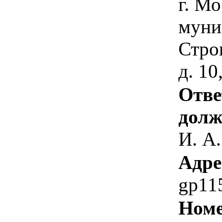
г. Мо
муни
Стро
д. 10
Отве
долж
И. А.
Адре
gp11
Номе