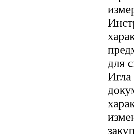
изме
Инст
хара
предм
для 
Игла
доку
хара
изме
заку