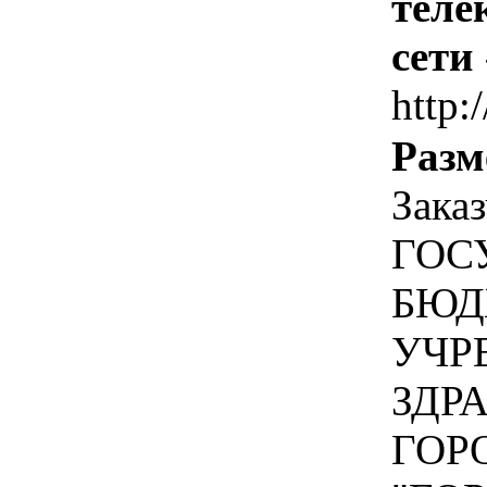
теле
сети
http:/
Разм
Зака
ГОС
БЮД
УЧР
ЗДР
ГОР