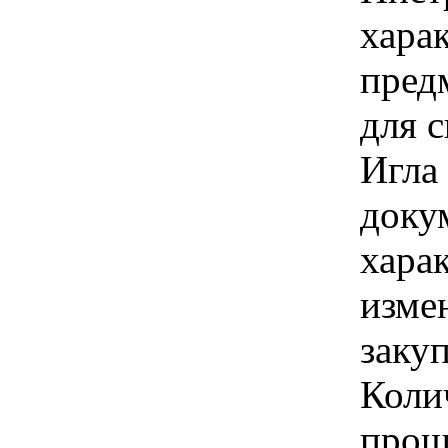
харак
предм
для 
Игла
докум
хара
изме
заку
Коли
прош