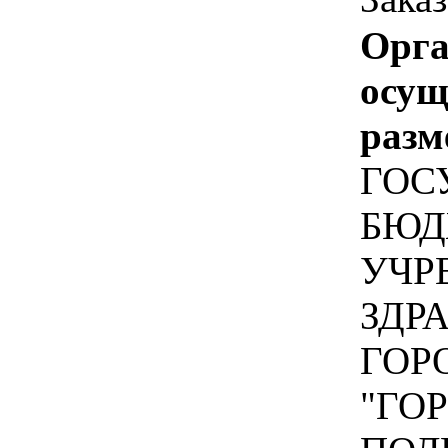
Орга
осу
разм
ГОС
БЮД
УЧР
ЗДР
ГОР
"ГО