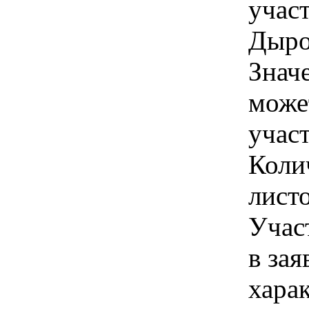
учас
Дыро
Знач
може
учас
Коли
лист
Учас
в зая
хара