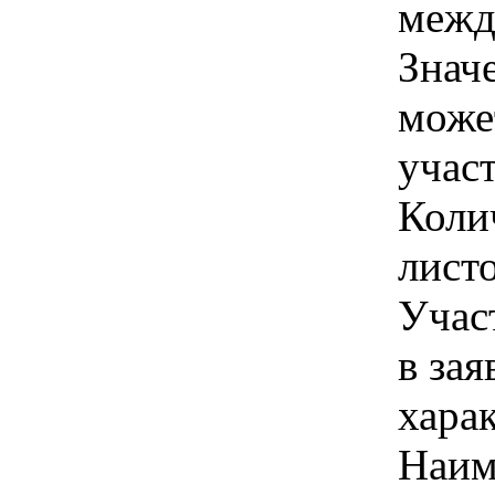
межд
Знач
може
учас
Коли
лист
Учас
в зая
хара
Наим