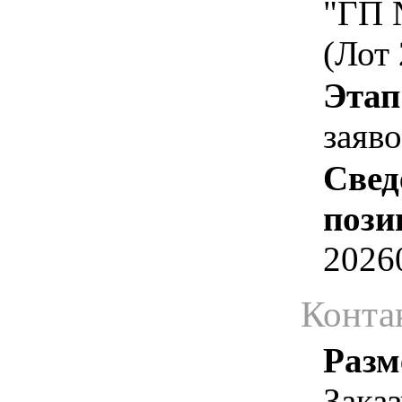
"ГП 
(Лот 
Этап
заяв
Свед
пози
2026
Конта
Разм
Зака