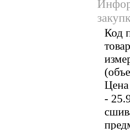
Инфор
закуп
Код 
товар
изме
(объе
Цена 
- 25.
сшив
предм