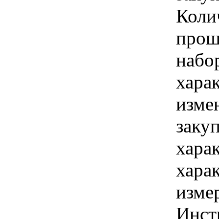
Коли
прош
набо
хара
изме
заку
хара
хара
изме
Инст