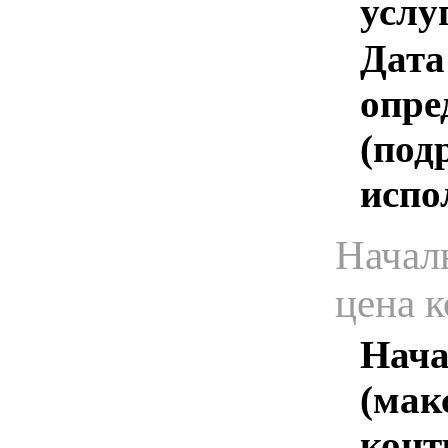
услу
Дата
опре
(под
испо
Начал
цена 
Нача
(мак
конт