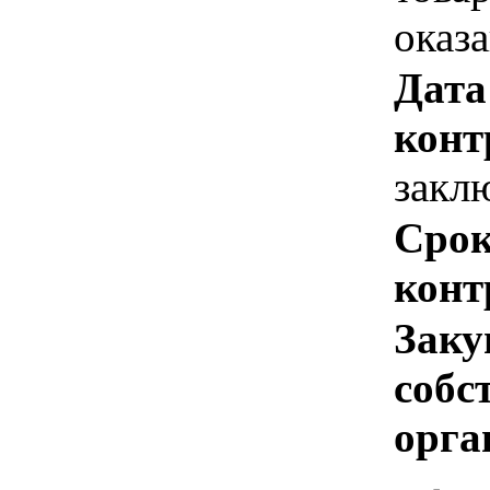
оказ
Дата
конт
закл
Срок
конт
Заку
собс
орга