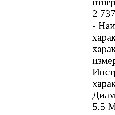
отвер
2 737
- На
хара
хара
изме
Инст
харак
Диаме
5.5 