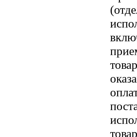
(отд
испо
вклю
прие
това
оказа
опла
пост
испо
това