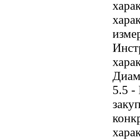
хара
хара
изме
Инст
харак
Диаме
5.5 
закуп
конк
хара