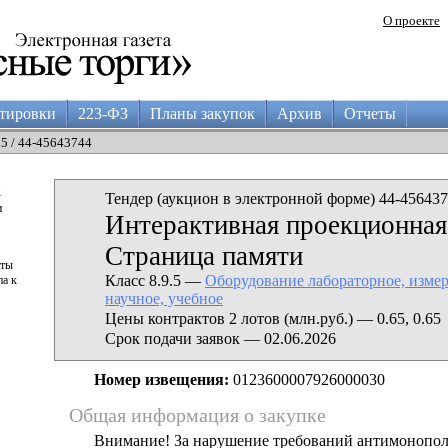
О проекте
тировки
223-ФЗ
Планы закупок
Архив
Отчеты
25 / 44-45643744
а
Тендер (аукцион в электронной форме) 44-456437
и
Интерактивная проекционная
Страница памяти
аты
Класс 8.9.5 —
Оборудование лабораторное, измер
па к
научное, учебное
Цены контрактов 2 лотов (млн.руб.) — 0.65, 0.65
Срок подачи заявок — 02.06.2026
Номер извещения:
0123600007926000030
Общая информация о закупке
Внимание! За нарушение требований антимонопо