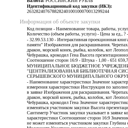
Валюта:
РОССИЙСКИЙ РУБЛЬ
Идентификационный код закупки (ИКЗ):
263282407678828240100100070013299244
Информация об объекте закупки
Код позиции - Наименование товара, работы, услуг
Количество (объем работы, услуги) - Цена за ед., ? 
- 32.99.53.130 - Интерактивная проекционная книг
памяти" Изображения для раскрашивания. Черепа
дракон, морской конек, рыбка, колобок, кот Леопол
Чебурашка, крокодил Гена Высота презентационно
Соотношение сторон 16:9 - Штука - 1,00 - 651 659,7
МУНИЦИПАЛЬНОЕ БЮДЖЕТНОЕ УЧРЕЖДЕНИ
"ЦЕНТРАЛИЗОВАННАЯ БИБЛИОТЕЧНАЯ СИ
СЕРЫШЕВСКОГО МУНИЦИПАЛЬНОГО ОКРУГА 
- Наименование характеристики Значение характеристики Единица измерения характеристики Инструкция по заполнению характеристик в заявке Изображения для раскрашивания. Черепаха, плавающий дракон, морской конек, рыбка, колобок, кот Леопольд, Золушка, Чебурашка, крокодил Гена Значение характеристики не может изменяться участником закупки Высота презентационной книги ? 42 Сантиметр Участник закупки указывает в заявке конкретное значение характеристики Соотношение сторон 16:9 Значение характеристики не может изменяться участником закупки Глубина стойки ? 566 Миллиметр Участник закупки указывает в заявке конкретное значение характеристики Покрытие комплекса покраска полиуретановой краской Значение характеристики не может изменяться участником закупки Возможность отправки рисунков на печать (до и после раскрашивания) Да Значение характеристики не может изменяться участником закупки Материал стойки МДФ Значение характеристики не может изменяться участником закупки Тип товара Представляет стойку для презентации военно–патриотического контента советской эпох, для интерьера музея, библиотеки, школьного уголка патриотического воспитания. Конструкция стойки должна включать встроенный в верхней части проектор и камера с разрешением Full HD, рабочее поле с книгой в центральной части, встроенный компьютер, подсветкой в нижней части стойки.. По центру стойки закрепленная столешница для интерактивной книги Значение характеристики не может изменяться участником закупки Блок 3 Государственность: рассказать и закрепить знания пользователя о главных символах Российской Федерации: Герб России, гимн России, флаг России 1. Музыка и текст 2) Музыка (минусовка) В блоке присутствует маскот (персонаж), являющийся проводником и навигатором по данному разделу, который выводит текстовые и голосовые сообщения пользователю, помогая пользователю узнать и закрепить материалы о Гербе, Гимне и Флаге России. Значение характеристики не может изменяться участником закупки Программное обеспечение для создания интерактивных квестов интерактивная карта с пятью локациями, размеченными общим количеством точек с цифрами от 1 до 81 и точками старта и финиша,экстра точки. Значение характеристики не может изменяться участником закупки Количество встроенных динамиков ? 1 Штука Участник закупки указывает в заявке конкретное значение характеристики Блок 8 Интерактивная доска: представляет собой приложение для рисования, создания фигур и текста. Функции: Сохранение в формате png, Электронная клавиатура, Настройки фона (Разлиновка, Цвет) Инструменты: Вставить изображение, Вставить текст, Карандаш, Маркер, Цветовая палитра, Толщина линии, Ластик, Вперед на один шаг, Назад на один шаг, Корзина. Редактирование созданного объекта: Удалить, Дублировать, Заблокировать, Отзеркалить, Сменить цвет Значение характеристики не может изменяться участником закупки Встроенный компьютер . Кэш–память L3 ? 4 Мегабайт Участник закупки указывает в заявке конкретное значение характеристики Ширина столешницы ? 484 Миллиметр Участник закупки указывает в заявке конкретное значение характеристики Функционал анимационный холст для раскрашивания анимационного героя, контурное изображение анимационного героя , три иконки для раскрашивания различными способами заливки: градиентной заливкой выбранного цвета из цветовой палитры и заливкой одним сплошным цветом. иконка в форме ластика, предназначенная для стирания ранее выбранной заливки изображения иконка в форме баллончика с краской, предназначенная для раскрашивания изображения в форме напыления иконка с изображением волшебной палочки, предназначенная для перехода готового изображения в анимационную локацию иконка с изображением карты памяти, предназначенная для сохранения готового изображения иконка с изображением стилизованного перекрестия, предназначенной для выхода из программы Значение характеристики не может изменяться участником закупки Количество тестов в интерактивном квесте ? 20 Штука Участник закупки указывает в заявке конкретное значение характеристики Материал страниц презентационной книги полилит Значение характеристики не может изменяться участником закупки Перейти вперед на 5 точек ? 1 и < 3 Штука Участник закупки указывает в заявке конкретное значение характеристики Редактор интерактивных книг, позволяющий редактировать и создавать с нуля дополнительный контент (книга для стенда) в формате PDF, для демонстрации в интерактивной инсталляции В главном меню должна быть реализована возможность изучения основных параметров программы и ее компонентов. Через главное меню должен осуществляться переход к библиотеке редактора, где хранятся все созданные пользователем книги. Навигация по библиотеке осуществляется в алфавитном порядке или по дате добавления, а так же возможность формировать набор книг в библиотеку с избранным Возможность с помощью Редактора книг загрузить существующую книгу в PDF формате, и отредактировать последовательность страниц, а так же удалить страницы, тем самым формируя собственную книгу для демонстрации в интерактивной инсталляции Данный раздел имеет следующие функции: Добавить текст Возможность добавления собственного текста с возможностью выбора шрифта (не менее 10 шт.), размера и цвета Добавить изображение Возможность добавить изображение, которое может быть отредактировано в формате Изменение размера и изменения соотношения сторон Очистить страницу Возможность полностью удалять все элементы на выбранной странице Отменить\Вперед: Отмена действия Возможность установить обложку для книги Возможность назначить имя книги Сохранение книги в библиотеке редактора Возможность удалить страницу Возможность добавить страницу Перенести страницу (изменение последовательности) Экспорт книги в формате PDF наличие Значение характеристики не может изменяться участником закупки Дополнительный вопрос, чтобы перейти на еще на одну точку вперед ? 2 и < 4 Штука Участник закупки указывает в заявке конкретное значение характеристики Вернуться назад к месту хода ? 1 и < 3 Штука Участник закупки указывает в заявке конкретное значение характеристики Пропуск хода ? 2 и < 4 Штука Участник закупки указывает в заявке конкретное значение характеристики Сохранение раскрашенного изображения с расширением .png да Значение характеристики не может изменяться участником закупки Дизайн интерактивной карты выполнен в виде 5 островов. да Значение характеристики не может изменяться участником закупки Тип проектора Стационарный Значение характеристики не может изменяться участником закупки Количество музыкальных дорожек фоновой музыки, музыкальных дорожек со звуковыми эффектами (шум ветра, шум дождя, пение птиц), соответствующих ландшафту острова ? 5 Штука Участник закупки указывает в заявке конкретное значение характеристики Презентационная книга. Тип большая книга с отдельными белыми листами Значение характеристики не может изменяться участником закупки Максимальная частота кадров камеры ? 30 Герц Участник закупки указывает в заявке конкретное значение характеристики Световой поток ? 3300 Люмен Участник закупки указывает в заявке конкретное значение характеристики Наличие комплекта Интерактивного программного обеспечения на usb - носителе Да Значение характеристики не может изменяться участником закупки Блок 4 Выдающиеся личности России: ( Библиотека личностей Состав – 100 карточек личностей, сделавших существенный вклад в историю России. Навигация осуществляется в алфавитном порядке и фильтроваться по буквам фамилии, а также делиться на подразделы: Все, Музыка, Живопись, Литература, Наука, Спорт, Полководцы.Карточка включает информацию: ФИО, д