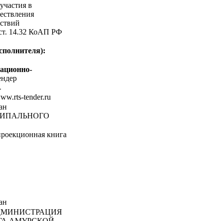
участия в
ествления
ствий
 ст. 14.32 КоАП РФ
сполнителя):
ационно-
ндер
-
www.rts-tender.ru
ан
ЦИПАЛЬНОГО
роекционная книга
ан
МИНИСТРАЦИЯ
ГА АМУРСКОЙ