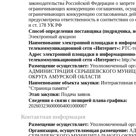
законодательства Российской Федерации о запрете 
ограничивающих конкуренцию соглашениях, осущ
ограничивающих конкуренцию согласованных дей
предусмотрена ответственность в соответствии со
и ст. 178 УК РФ
Способ определения поставщика (подрядчика, и
Электронный аукцион
Наименование электронной площадки в информ
телекоммуникационной сети «Интернет»:
РТС-те
Адрес электронной площадки в информационно
телекоммуникационной сети «Интернет»:
http://
Размещение осуществляет:
Уполномоченный орг
АДМИНИСТРАЦИЯ СЕРЫШЕВСКОГО МУНИ
ОКРУГА АМУРСКОЙ ОБЛАСТИ
Наименование объекта закупки:
Интерактивная п
"Страница памяти"
Этап закупки:
Подача заявок
Сведения о связи с позицией плана-графика:
202603236000004001000007
Контактная информация
Размещение осуществляет:
Уполномоченный орг
Организация, осуществляющая размещение:
АД
СЕРЫШЕВСКОГО МУНИЦИПАЛЬНОГО ОКРУ