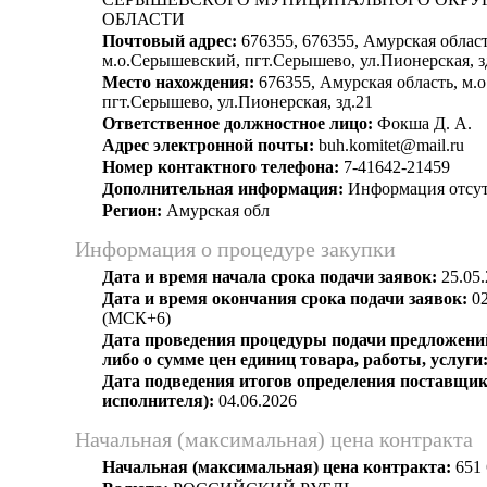
ОБЛАСТИ
Почтовый адрес:
676355, 676355, Амурская област
м.о.Серышевский, пгт.Серышево, ул.Пионерская, з
Место нахождения:
676355, Амурская область, м.
пгт.Серышево, ул.Пионерская, зд.21
Ответственное должностное лицо:
Фокша Д. А.
Адрес электронной почты:
buh.komitet@mail.ru
Номер контактного телефона:
7-41642-21459
Дополнительная информация:
Информация отсут
Регион:
Амурская обл
Информация о процедуре закупки
Дата и время начала срока подачи заявок:
25.05.
Дата и время окончания срока подачи заявок:
02
(МСК+6)
Дата проведения процедуры подачи предложений
либо о сумме цен единиц товара, работы, услуги
Дата подведения итогов определения поставщик
исполнителя):
04.06.2026
Начальная (максимальная) цена контракта
Начальная (максимальная) цена контракта:
651 