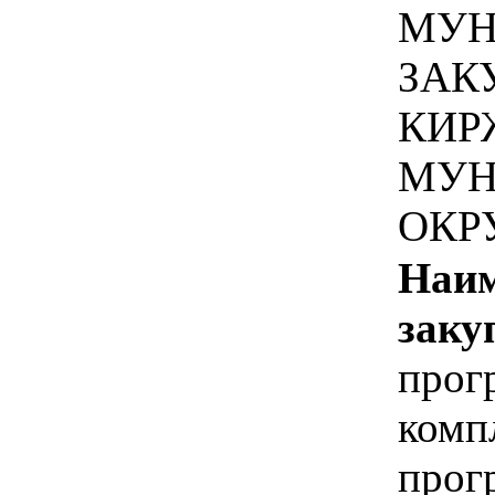
МУН
ЗАК
КИР
МУН
ОКР
Наим
заку
прог
комп
прог