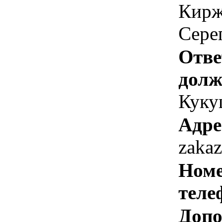
Кирж
Серег
Отве
долж
Куку
Адре
zaka
Номе
теле
Допо