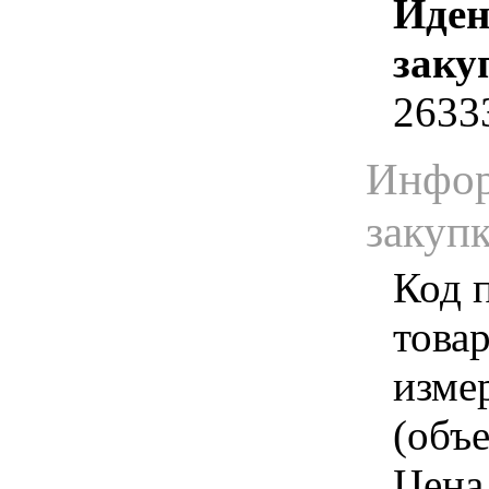
Иден
заку
2633
Инфор
закуп
Код 
товар
изме
(объе
Цена 