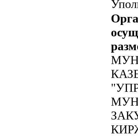
Упол
Орга
осу
разм
МУН
КАЗ
"УП
МУН
ЗАК
КИР