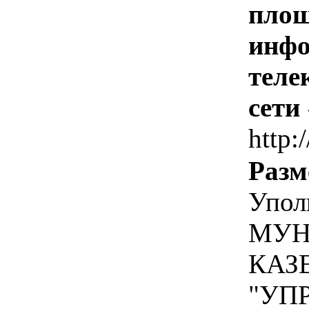
площ
инфо
теле
сети
http:
Разм
Упол
МУН
КАЗ
"УП