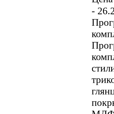
- 26.
Прог
комп
Прог
комп
стил
трик
глян
покр
МДФ 