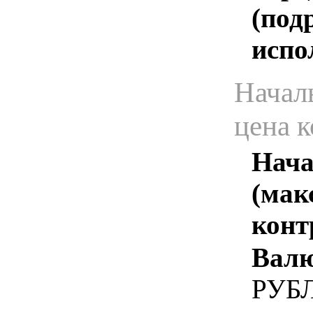
(под
испо
Начал
цена 
Нача
(мак
конт
Валю
РУБ