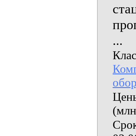
ста
про
...
Клас
Ком
обор
Цены
(млн
Срок