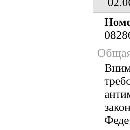
02.0
Номе
0828
Общая
Вним
треб
анти
зако
Феде