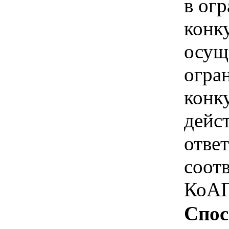
в ог
конк
осущ
огра
конк
дейс
отве
соотв
КоАП
Спос