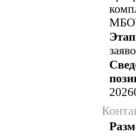
комп
МБОУ
Этап
заяв
Свед
пози
2026
Конта
Разм