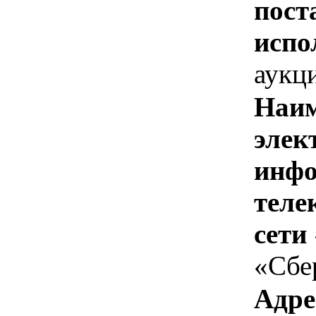
пост
испо
аукц
Наим
элек
инфо
теле
сети
«Сбе
Адре