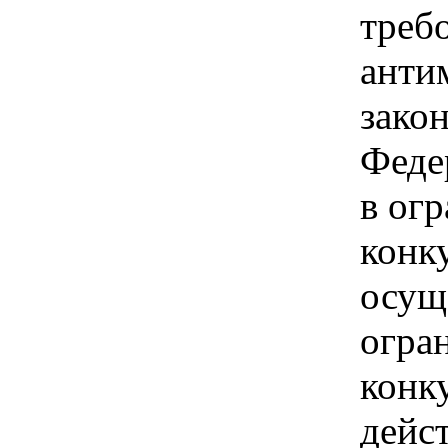
треб
анти
зако
Феде
в ог
конк
осущ
огра
конк
дейс