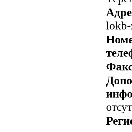
Адре
lokb
Номе
теле
Факс
Допо
инфо
отсут
Реги