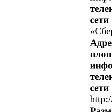
теле
сети
«Сбе
Адре
площ
инфо
теле
сети
http:
Разм