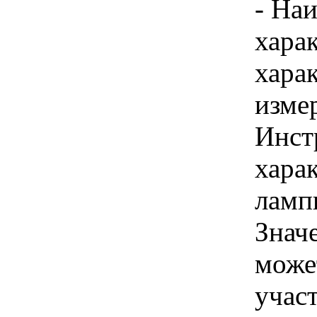
- На
хара
хара
изме
Инст
харак
ламп
Знач
може
учас