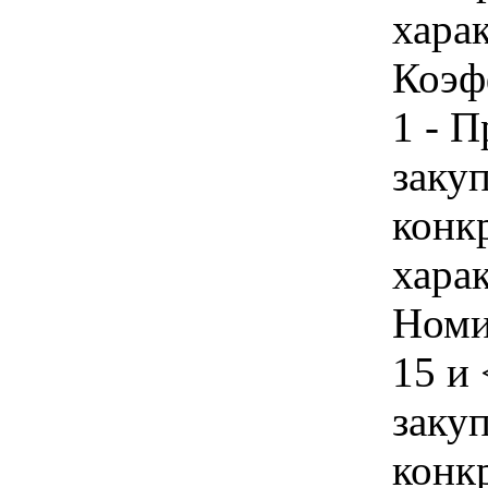
хара
Коэф
1 - 
закуп
конк
хара
Номи
15 и 
закуп
конк