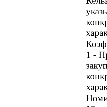
Кель
указы
конк
хара
Коэф
1 - 
закуп
конк
хара
Номи