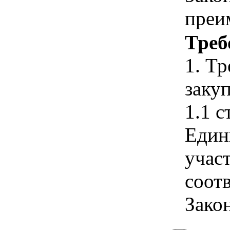
преи
Треб
1. Т
закуп
1.1 с
Един
учас
соотв
Зако