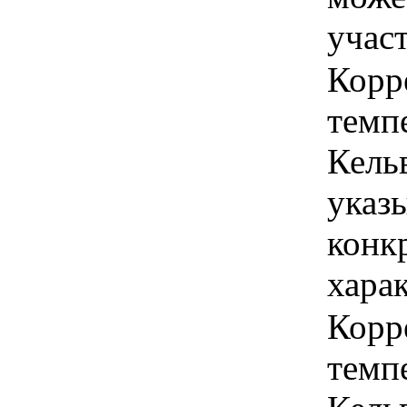
учас
Корр
темпе
Кель
указы
конк
хара
Корр
темпе