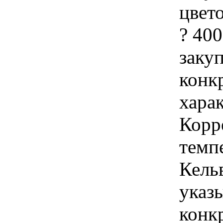
цвето
? 400
закуп
конк
хара
Корр
темпе
Кель
указы
конк