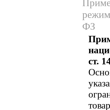
Приме
режима
ФЗ
Прим
наци
ст. 
Осно
указа
огра
това