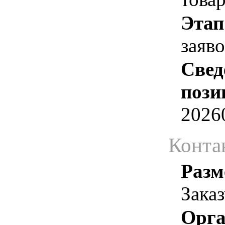
Этап
заяв
Свед
пози
2026
Конта
Разм
Зака
Орга