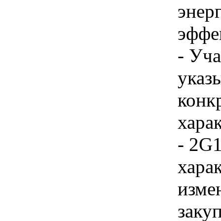
энер
эффе
- Уч
указы
конк
хара
- 2G1
хара
изме
заку