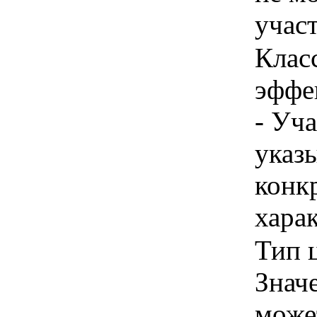
учас
Клас
эффе
- Уч
указы
конк
хара
Тип ц
Знач
може