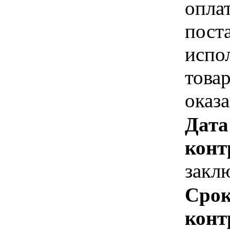
опла
пост
испо
това
оказ
Дата
конт
закл
Срок
конт