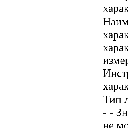
хара
Наим
хара
хара
изме
Инст
харак
Тип 
- - З
не м