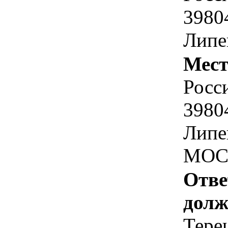
39804
Липец
Мест
Росс
3980
Липе
МОС
Отве
долж
Тере