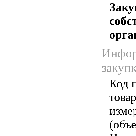
Заку
собс
орга
Инфор
закуп
Код 
товар
изме
(объе