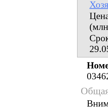
Хозя
Цена
(млн
Срок
29.0
Номе
0346
Общая
Вним