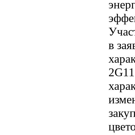
энер
эффе
Учас
в зая
хара
2G11
хара
изме
заку
цвето