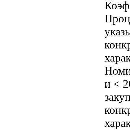
Коэф
Проц
указы
конк
хара
Номи
и < 
закуп
конк
хара