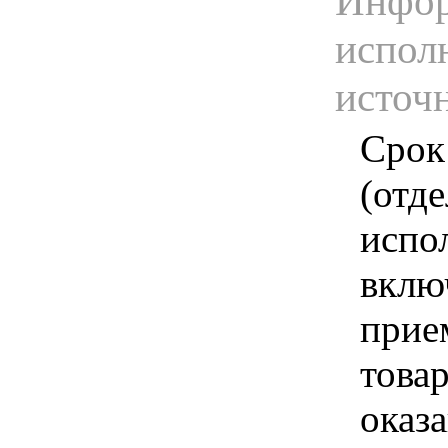
Инфор
испол
источ
Срок
(отд
испо
вклю
прие
това
оказа