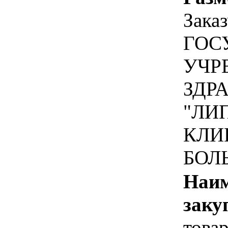
Зака
ГОС
УЧР
ЗДР
"ЛИ
КЛИ
БОЛ
Наим
заку
това