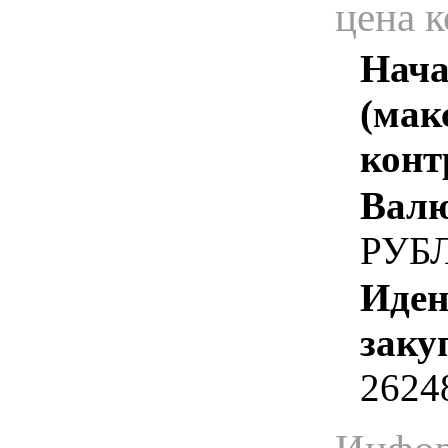
цена 
Нача
(мак
конт
Валю
РУБ
Иден
заку
2624