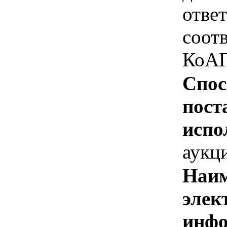
отве
соотв
КоАП
Спос
пост
испо
аукц
Наим
элек
инфо