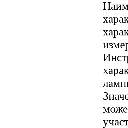
Наим
хара
хара
изме
Инст
харак
ламп
Знач
може
учас