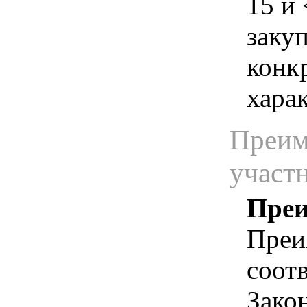
15 и 
закуп
конк
хара
Преим
участ
Преи
Преи
соотв
Зако