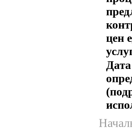
пред
конт
цен 
услу
Дата
опре
(под
испо
Начал