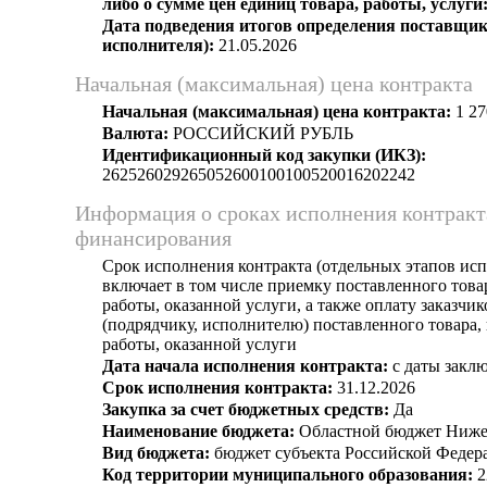
либо о сумме цен единиц товара, работы, услуги
Дата подведения итогов определения поставщик
исполнителя):
21.05.2026
Начальная (максимальная) цена контракта
Начальная (максимальная) цена контракта:
1 27
Валюта:
РОССИЙСКИЙ РУБЛЬ
Идентификационный код закупки (ИКЗ):
262526029265052600100100520016202242
Информация о сроках исполнения контракт
финансирования
Срок исполнения контракта (отдельных этапов исп
включает в том числе приемку поставленного тов
работы, оказанной услуги, а также оплату заказчи
(подрядчику, исполнителю) поставленного товара
работы, оказанной услуги
Дата начала исполнения контракта:
с даты заклю
Срок исполнения контракта:
31.12.2026
Закупка за счет бюджетных средств:
Да
Наименование бюджета:
Областной бюджет Ниже
Вид бюджета:
бюджет субъекта Российской Федер
Код территории муниципального образования:
2