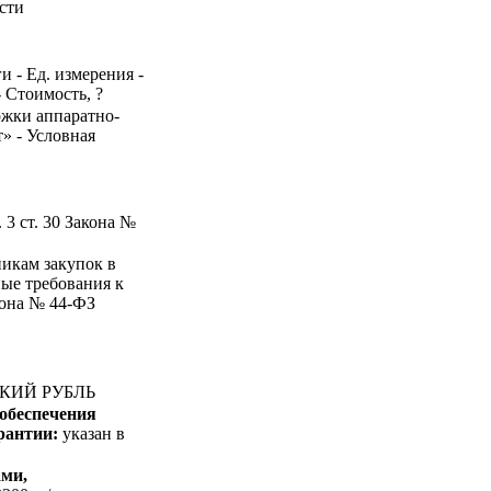
сти
и - Ед. измерения -
- Стоимость, ?
ержки аппаратно-
» - Условная
 3 ст. 30 Закона №
никам закупок в
ные требования к
акона № 44-ФЗ
СКИЙ РУБЛЬ
 обеспечения
арантии:
указан в
ами,