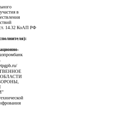
льного
участия в
ествления
ствий
 ст. 14.32 КоАП РФ
сполнителя):
ационно-
азпромбанк
-
etpgpb.ru/
СТВЕННОЕ
 ОБЛАСТИ
БОРОНЫ,
Й
И"
технической
ифрования