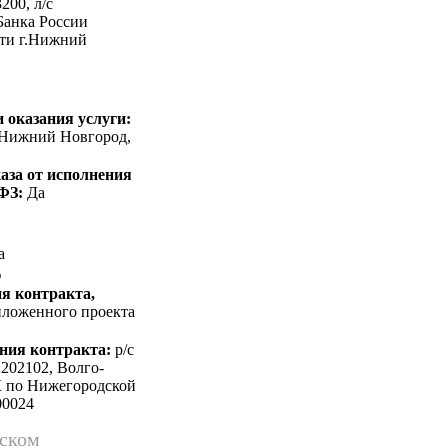
200, л/c
Банка России
ти г.Нижний
 оказания услуги:
д Нижний Новгород,
аза от исполнения
-ФЗ:
Да
а
%
я контракта,
риложенного проекта
ния контракта:
p/c
202102, Волго-
К по Нижегородской
00024
йском