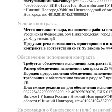
поступающими заказчику:
p/c 03222643220000003
403095020020, БИК 012202102, Волго-Вятское ГУ 
г.Нижний Новгород/УФК по Нижегородской облас
Новгород, к/c 40102810745370000024
Условия контракта
Место поставки товара, выполнения работы или
Российская Федерация, обл Нижегородская, горо
ул. Фруктовая, д.6
Предусмотрена возможность одностороннего отк
контракта в соответствии со ст. 95 Закона № 44
Обеспечение исполнения контракта
Требуется обеспечение исполнения контракта:
Д
Размер обеспечения исполнения контракта:
25 
Порядок предоставления обеспечения исполнени
требования к обеспечению:
указан в разделе 7 п
ГК
Платежные реквизиты для обеспечения исполне
03222643220000003200, л/c 403095020020, БИК 012
Вятское ГУ Банка России г.Нижний Новгород/УФ
области г.Нижний Новгород, к/c 401028107453700
Информация о банковском и (или) казначе