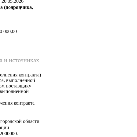
:
20.05.2026
а (подрядчика,
0 000,00
а и источниках
олнения контракта)
ара, выполненной
ком поставщику
, выполненной
чения контракта
городской области
ации
2000000: