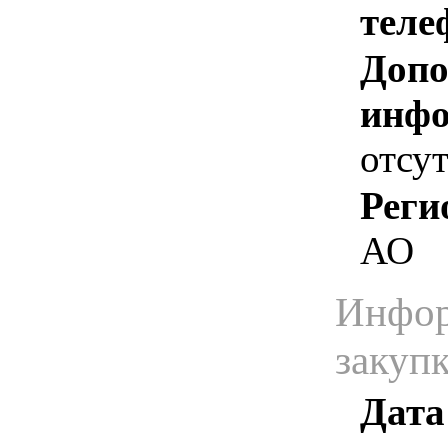
теле
Допо
инфо
отсут
Реги
АО
Инфор
закуп
Дата