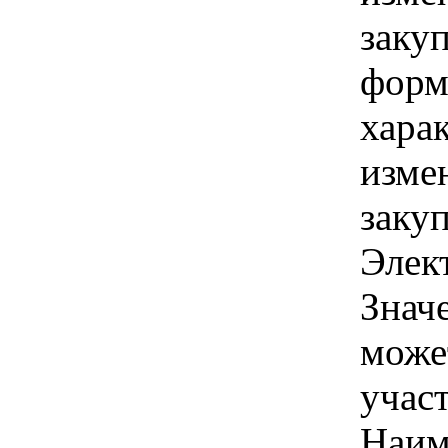
заку
форм
хара
изме
заку
Элек
Знач
може
учас
Наим