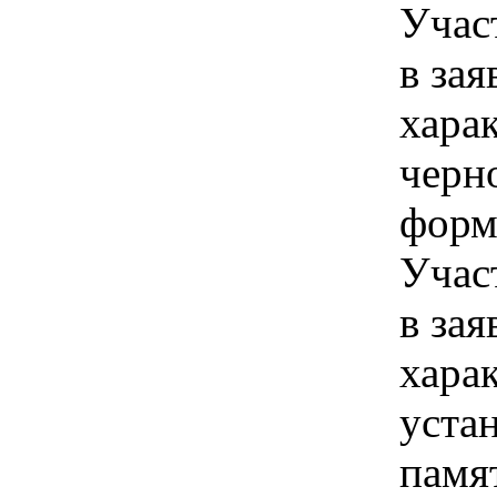
Учас
в зая
хара
черн
форм
Учас
в зая
хара
уста
памя