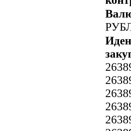
Валю
РУБ
Иден
заку
2638
2638
2638
2638
2638