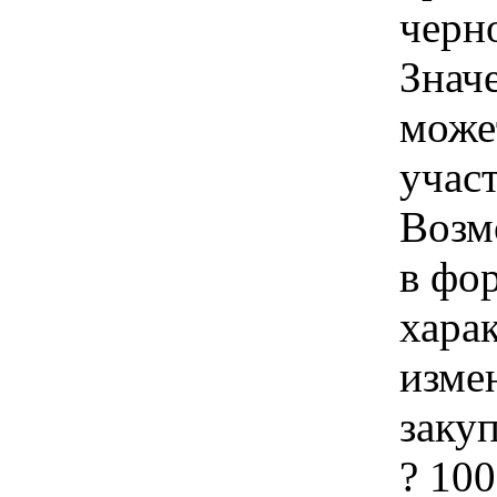
черн
Знач
може
учас
Возм
в фо
хара
изме
заку
? 10