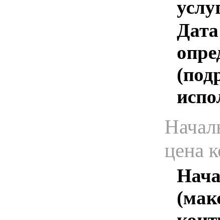
услу
Дата
опре
(под
испо
Начал
цена 
Нача
(мак
конт