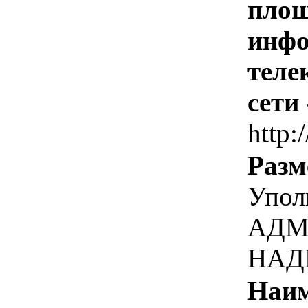
площ
инфо
теле
сети
http:
Разм
Упол
АДМ
НАД
Наим