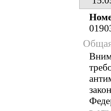
15.0
Номе
0190
Общая
Вним
треб
анти
зако
Феде