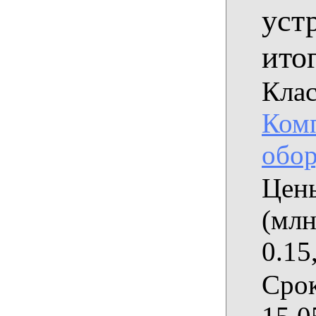
уст
ито
Клас
Ком
обор
Цены
(млн
0.15
Срок