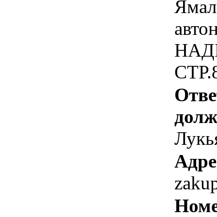
Ямал
автон
НАД
СТР.
Отве
долж
Лукь
Адре
zaku
Номе