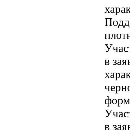
хара
Подд
плотн
Учас
в зая
хара
черн
форм
Учас
в зая