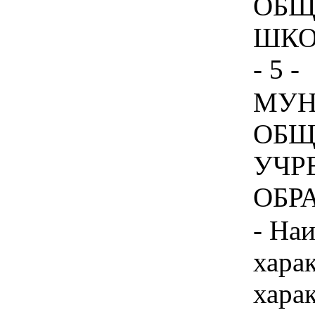
ОБЩ
ШКО
- 5 -
МУН
ОБЩ
УЧР
ОБРА
- На
хара
хара