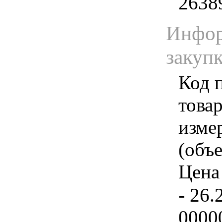
2638
Инфор
закуп
Код 
товар
изме
(объе
Цена 
- 26.
0000