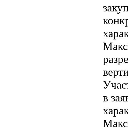
закуп
конк
хара
Макс
разр
верти
Учас
в зая
хара
Макс