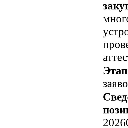
заку
мног
устр
пров
атте
Этап
заяв
Свед
пози
2026