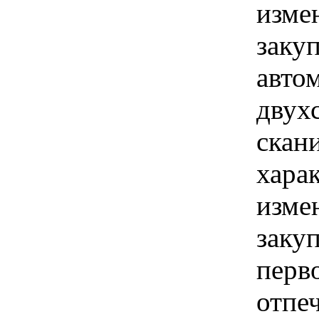
изме
заку
авто
двух
скан
хара
изме
заку
перв
отпеч