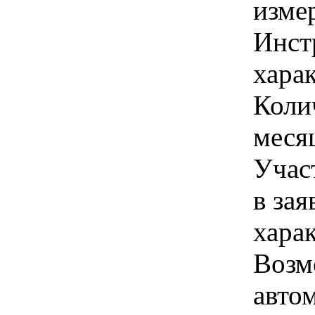
изме
Инст
харак
Коли
меся
Учас
в зая
хара
Возм
авто