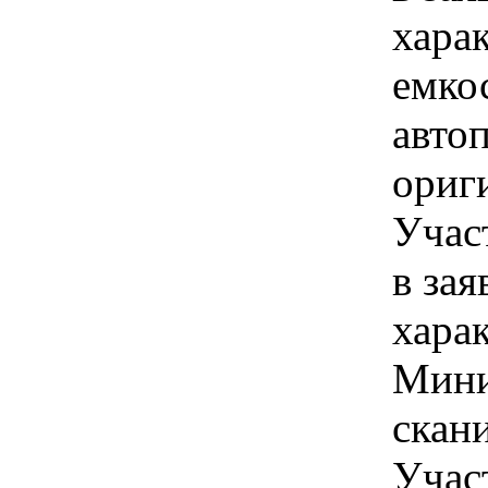
хара
емко
авто
ориг
Учас
в зая
хара
Мини
скани
Учас