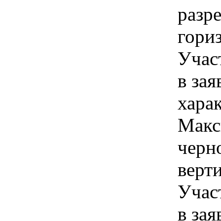
разр
гориз
Учас
в зая
хара
Макс
черн
верти
Учас
в зая