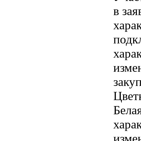
в зая
хара
подк
хара
изме
закуп
Цвет
Бела
хара
изме