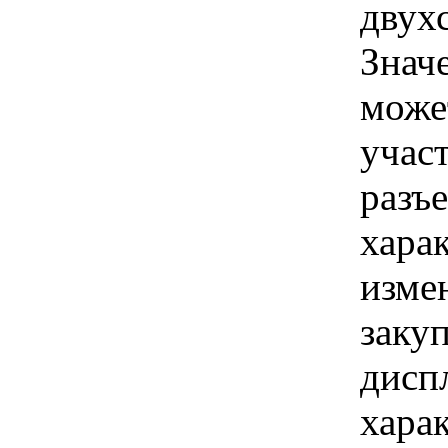
двух
Знач
може
учас
разъ
хара
изме
заку
дисп
хара