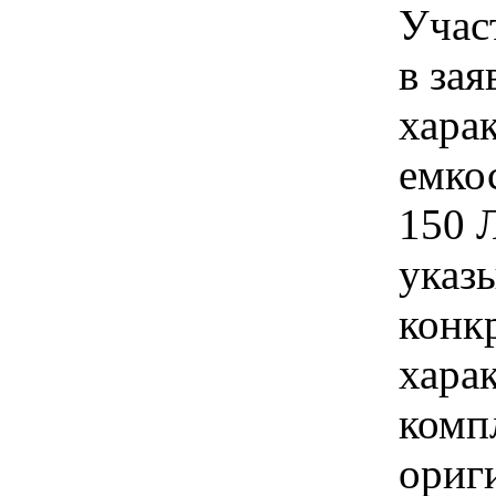
Учас
в зая
хара
емко
150 
указы
конк
хара
комп
ориг