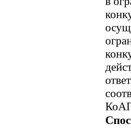
в ог
конк
осущ
огра
конк
дейс
отве
соотв
КоАП
Спос