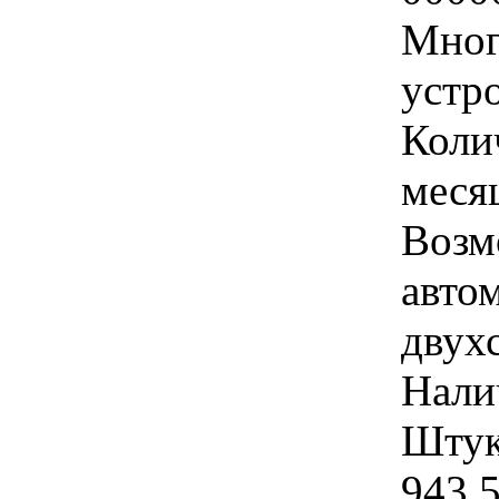
Мног
устр
Коли
меся
Возм
авто
двух
Нали
Штука
943 