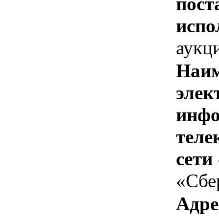
пост
испо
аукц
Наим
элек
инфо
теле
сети
«Сбе
Адре