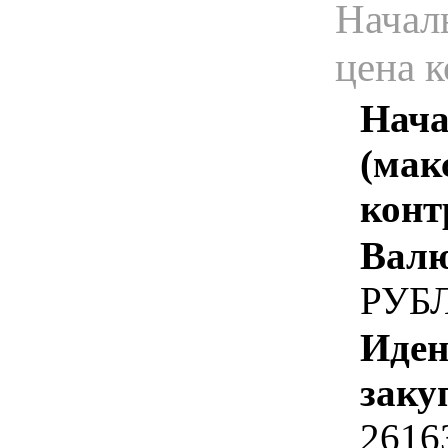
Начал
цена 
Нача
(мак
конт
Валю
РУБ
Иден
заку
2616