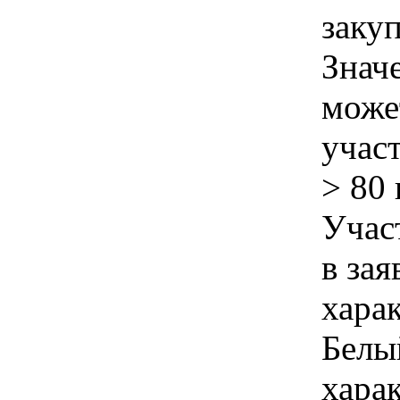
заку
Знач
може
учас
> 80
Учас
в зая
хара
Белы
хара