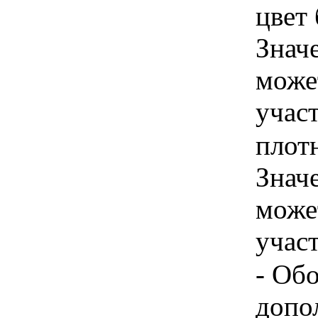
цвет 
Знач
може
учас
плотн
Знач
може
учас
- Об
допо