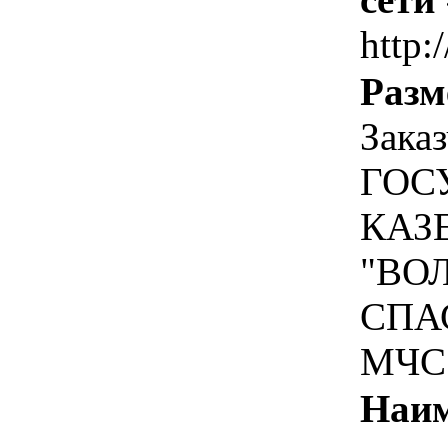
http:/
Разм
Зака
ГОС
КАЗ
"ВО
СПА
МЧС
Наим