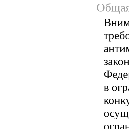
Общая
Вним
треб
анти
зако
Феде
в ог
конк
осущ
огра