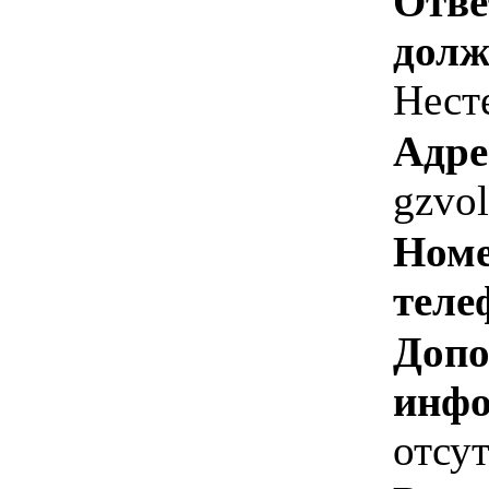
Отве
долж
Нест
Адре
gzvo
Номе
теле
Допо
инфо
отсут