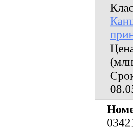
Клас
Кан
при
Цена
(млн
Срок
08.0
Номе
0342