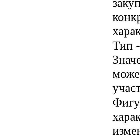
закуп
конк
хара
Тип -
Знач
може
учас
Фигур
хара
изме