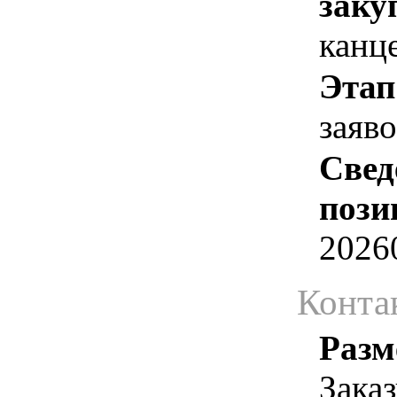
заку
канц
Этап
заяв
Свед
пози
2026
Конта
Разм
Зака