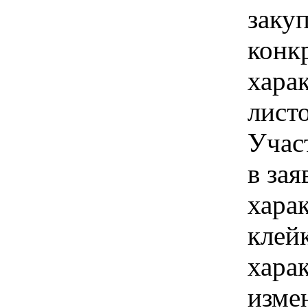
закуп
конк
хара
лист
Учас
в зая
хара
клей
хара
изме