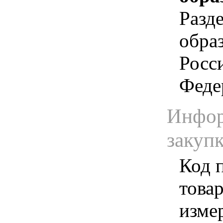
Разд
обра
Росс
Феде
Инфор
закуп
Код 
товар
изме