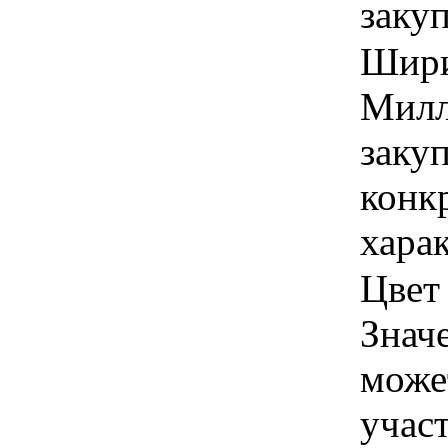
заку
Ширин
Милл
закуп
конк
хара
Цвет 
Знач
може
учас