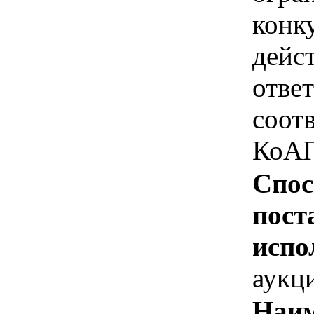
конк
дейс
отве
соотв
КоАП
Спос
пост
испо
аукц
Наим