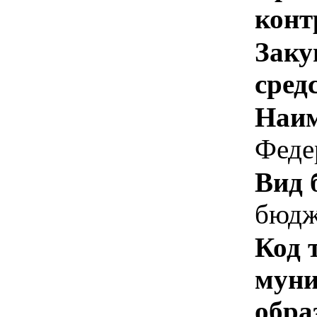
конт
Заку
сред
Наим
Феде
Вид 
бюдж
Код 
муни
обра