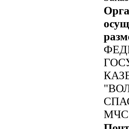
Орга
осу
разм
ФЕД
ГОС
КАЗ
"ВО
СПА
МЧС
Почт