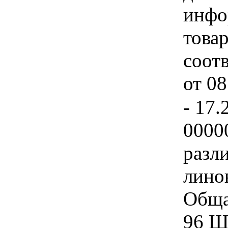
инфо
товар
соот
от 0
- 17.
0000
разл
лино
Обща
96 ШТ