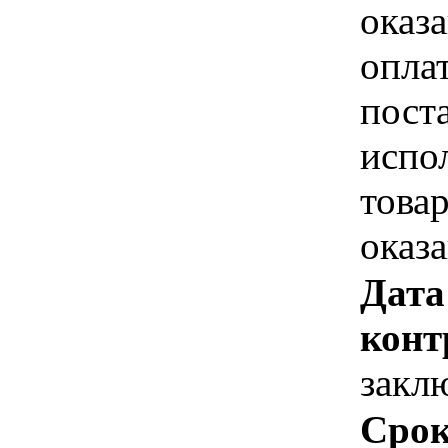
оказа
опла
пост
испо
това
оказ
Дата
конт
закл
Срок