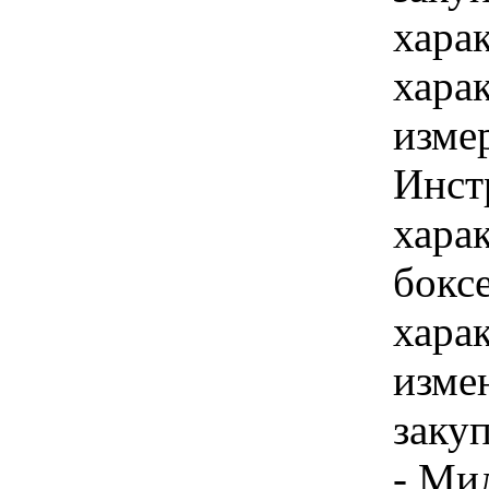
хара
хара
изме
Инст
харак
боксе
хара
изме
закуп
- Ми