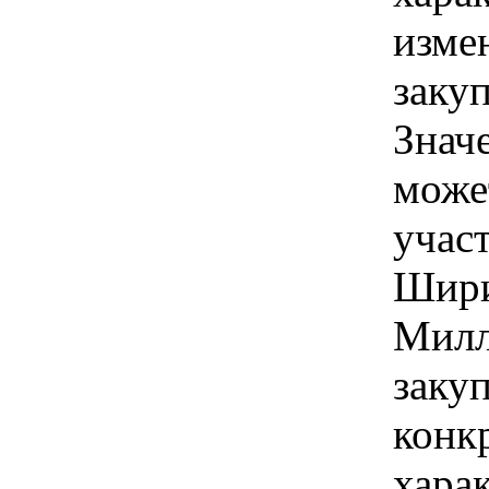
изме
закуп
Знач
може
учас
Ширин
Милл
закуп
конк
хара