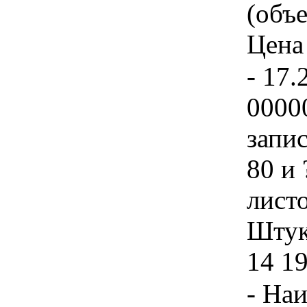
(объе
Цена 
- 17.
0000
запи
80 и
листо
Штука
14 1
- На