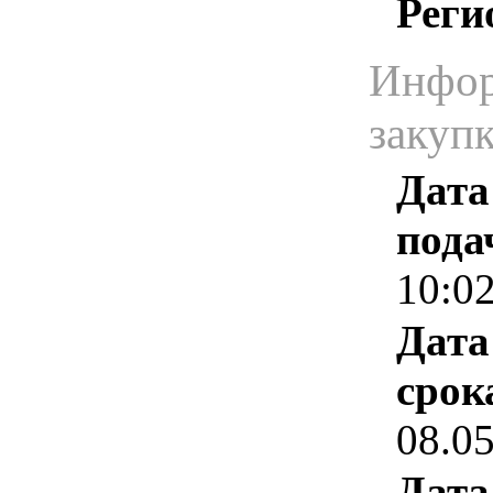
Реги
Инфор
закуп
Дата
пода
10:0
Дата
срок
08.0
Дата