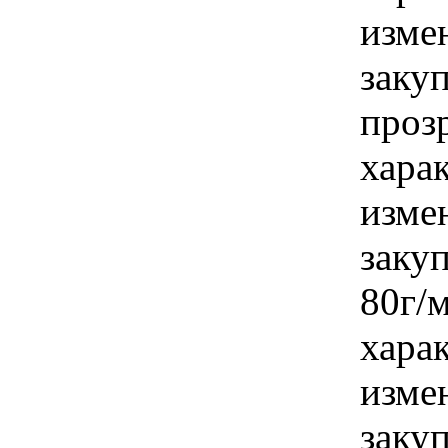
изме
закуп
проз
хара
изме
заку
80г/
хара
изме
заку