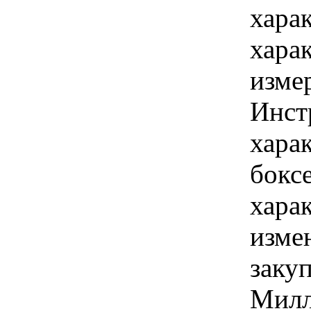
хара
хара
изме
Инст
харак
бокс
хара
изме
закуп
Милл