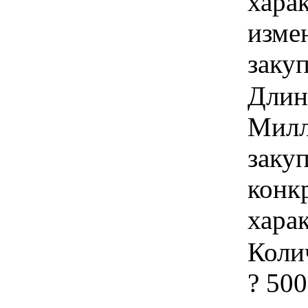
хара
изме
заку
Длина
Милл
закуп
конк
хара
Колич
? 50