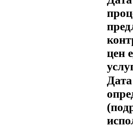
проц
пред
конт
цен 
услу
Дата
опре
(под
испо