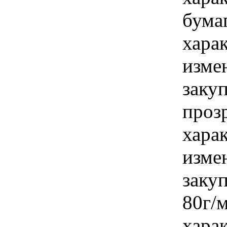
бумаг
хара
изме
закуп
проз
хара
изме
закуп
80г/м
хара