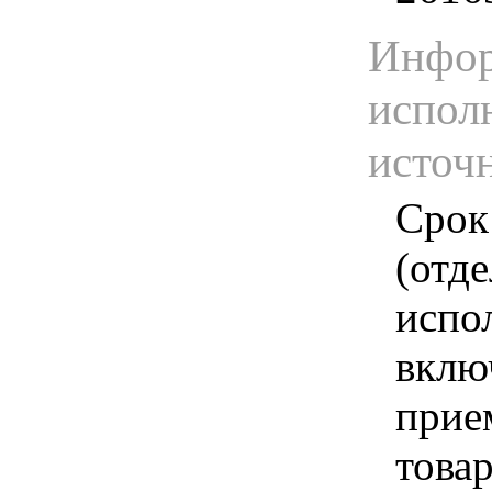
Инфор
испол
источ
Срок
(отд
испо
вклю
прие
това