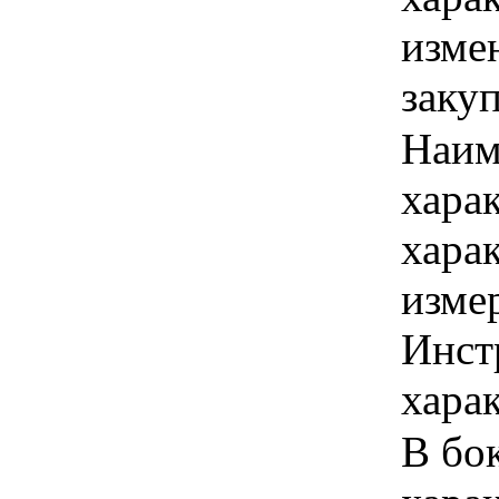
изме
заку
Наим
хара
хара
изме
Инст
харак
В бок