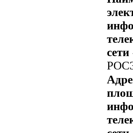
элек
инфо
теле
сети
РОС
Адре
площ
инфо
теле
сети