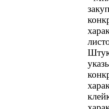
закуп
конк
хара
листо
Штук
указы
конк
харак
клейк
хара