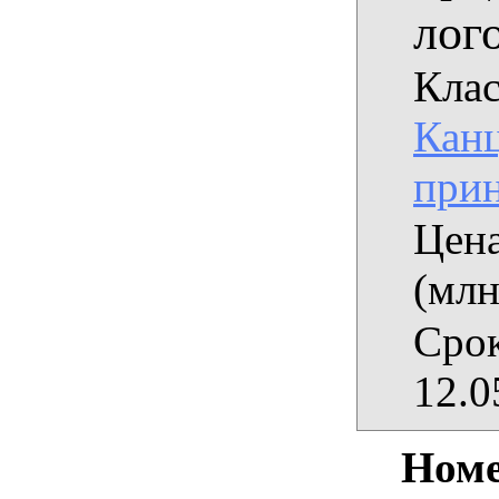
лог
Клас
Кан
при
Цена
(млн
Срок
12.0
Номе