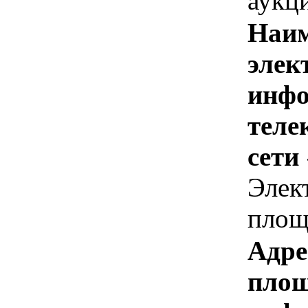
аукц
Наим
элек
инфо
теле
сети
Элек
площ
Адре
площ