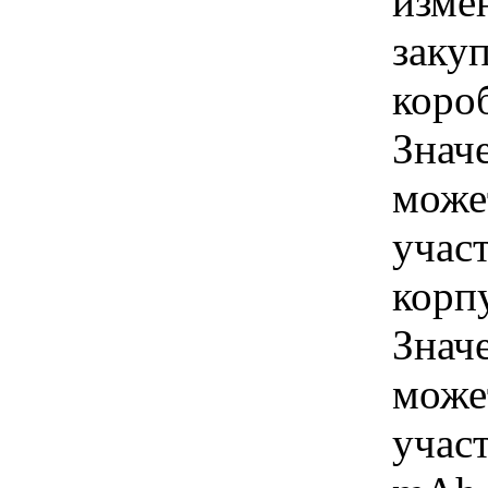
изме
заку
коро
Знач
може
учас
корп
Знач
може
учас