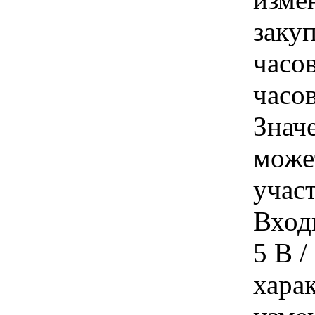
заку
часов
часо
Знач
може
учас
Вход
5 B /
хара