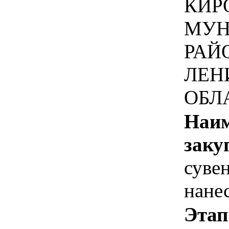
КИР
МУН
РАЙ
ЛЕН
ОБЛ
Наим
заку
суве
нане
Этап