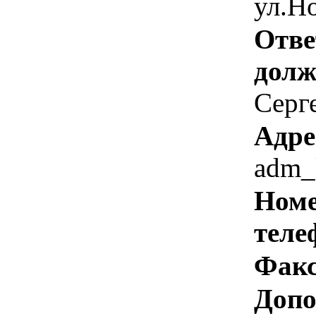
ул.Но
Отве
долж
Серге
Адре
adm_
Номе
теле
Факс
Допо