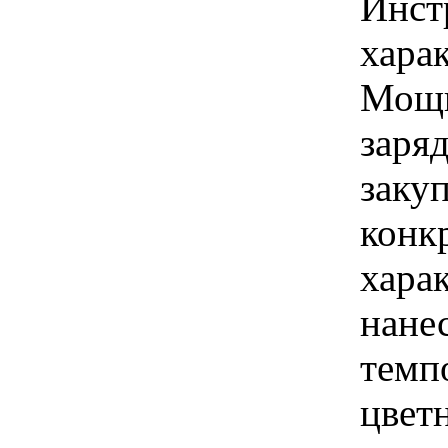
Инст
харак
Мощн
заряд
закуп
конк
харак
нанес
темп
цвет