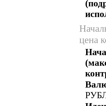
(под
испо
Начал
цена 
Нача
(мак
конт
Валю
РУБ