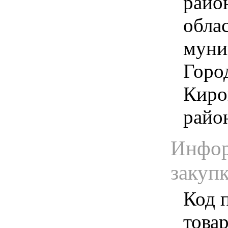
райо
обла
муни
Горо
Киро
район
Инфор
закуп
Код 
товар