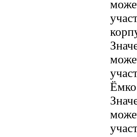
може
учас
корпу
Знач
може
учас
Ёмкос
Знач
може
учас