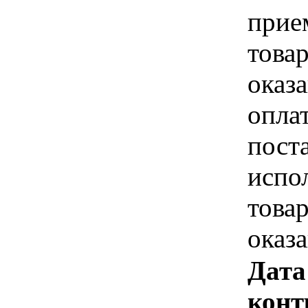
прие
това
оказа
опла
пост
испо
това
оказ
Дата
конт