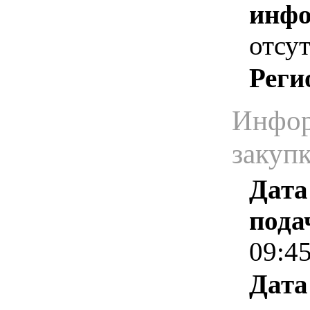
инфо
отсут
Реги
Инфор
закуп
Дата
пода
09:4
Дата