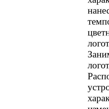
нанес
темп
цвет
лого
Зани
логот
Расп
устр
хара
изме