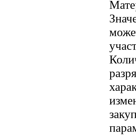
Мате
Знач
може
учас
Коли
разря
хара
изме
заку
парам