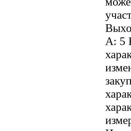
може
учас
Выхо
A: 5 
хара
изме
заку
хара
хара
изме