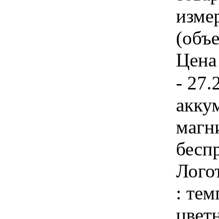
изме
(объе
Цена 
- 27
акку
магн
бесп
Лого
: тем
цвет