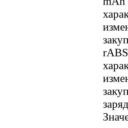
mAh 
хара
изме
заку
rABS
хара
изме
заку
заряд
Знач