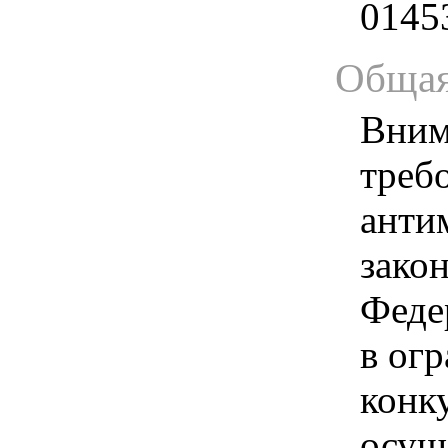
0145
Общая
Вним
треб
анти
зако
Феде
в ог
конк
осущ