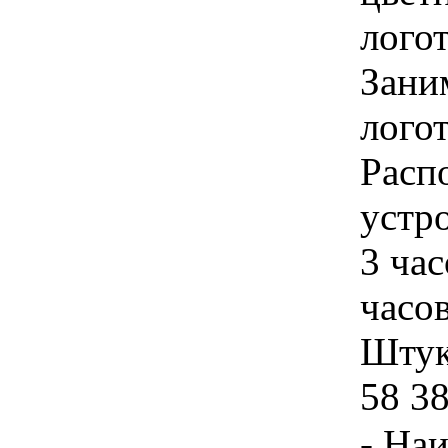
лого
Зани
логот
Расп
устр
3 час
часов
Штука
58 3
- На