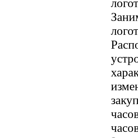
лого
Зани
логот
Расп
устро
хара
изме
закуп
часов
часов