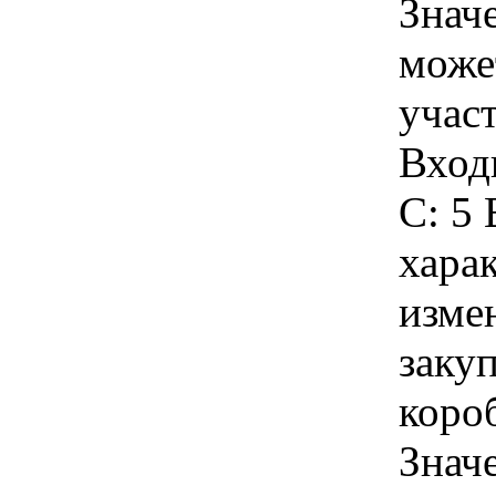
Знач
може
учас
Вход
C: 5 
хара
изме
закуп
короб
Знач