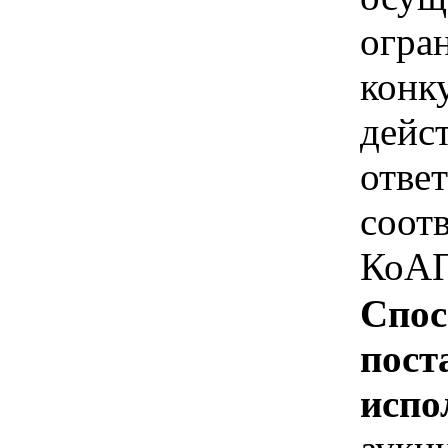
огра
конк
дейс
отве
соотв
КоАП
Спос
пост
испо