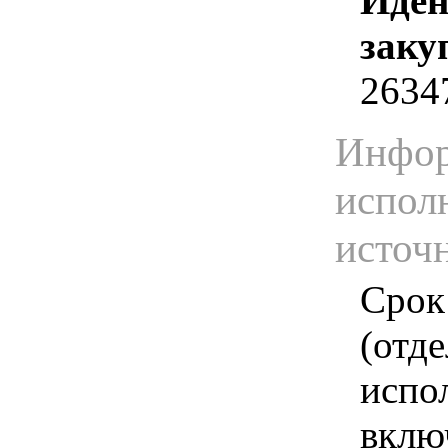
Иден
заку
2634
Инфор
испол
источ
Срок
(отд
испо
вклю