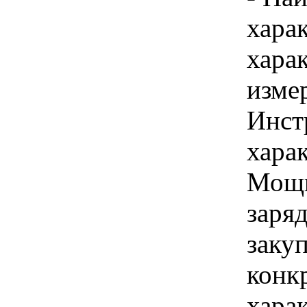
хара
хара
изме
Инст
харак
Мощн
заряд
закуп
конк
хара