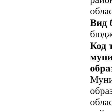
обла
Вид 
бюдж
Код 
муни
обра
Муни
обра
обла