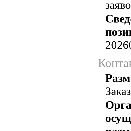
заяв
Свед
пози
2026
Конта
Разм
Зака
Орга
осу