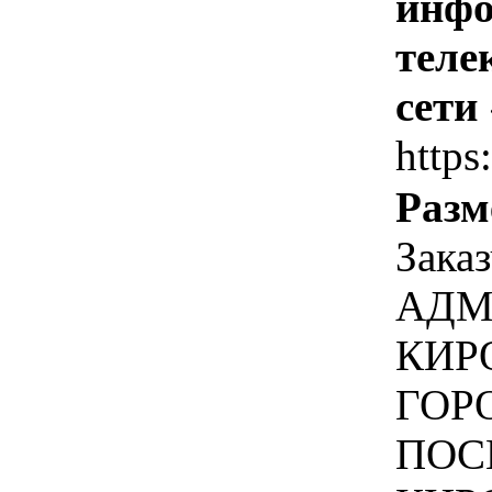
инфо
теле
сети
https
Разм
Зака
АДМ
КИР
ГОР
ПОС