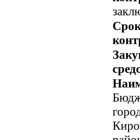
закл
Срок
конт
Заку
сред
Наим
Бюдж
горо
Киро
райо