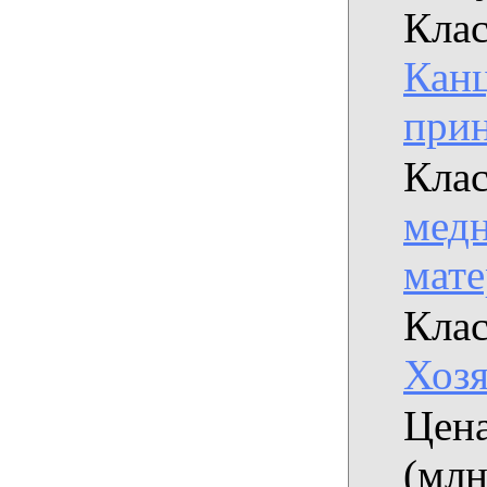
Клас
Кан
при
Клас
медн
мат
Клас
Хозя
Цена
(млн