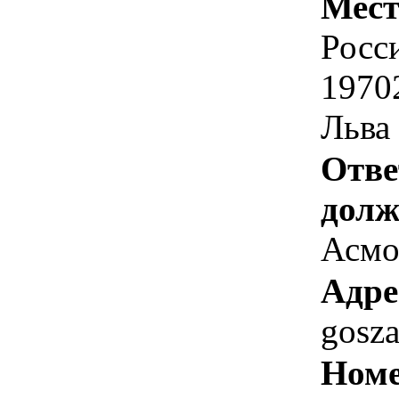
Мест
Росс
1970
Льва 
Отве
долж
Асмо
Адре
gosz
Номе