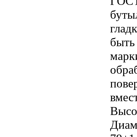
ГОСТ
бутыл
глад
быть 
марк
обра
пове
вмест
Высот
Диам