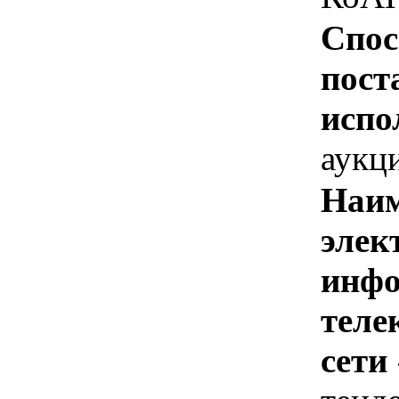
Спос
пост
испо
аукц
Наим
элек
инфо
теле
сети