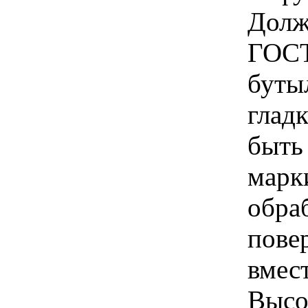
Долж
ГОСТ
бутыл
глад
быть 
марк
обра
пове
вмест
Высот