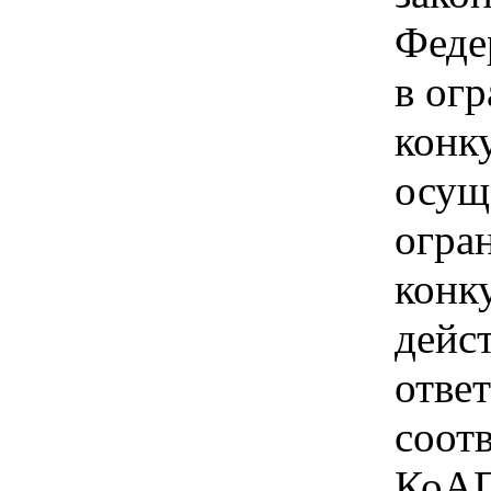
Феде
в ог
конк
осущ
огра
конк
дейс
отве
соотв
КоАП