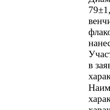
79±1
венчи
флак
нанес
Учас
в зая
хара
Наим
хара
хара