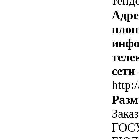
тенд
Адре
площ
инфо
теле
сети
http:
Разм
Зака
ГОС