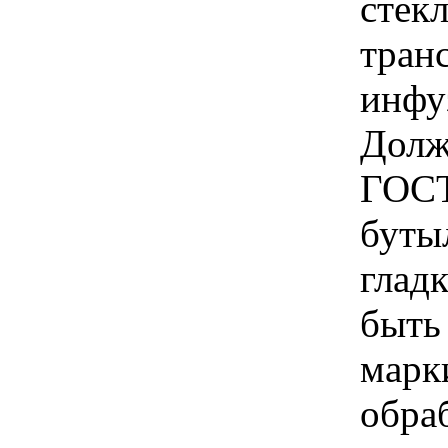
стекл
тран
инфу
Долж
ГОСТ
бутыл
глад
быть 
марк
обра