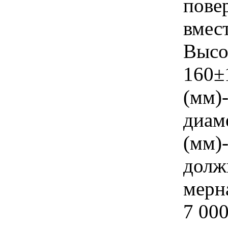
пове
вмест
Высот
160±
(мм)
диам
(мм)
долж
мерн
7 000