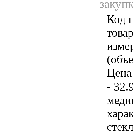
закуп
Код 
товар
изме
(объе
Цена 
- 32.
меди
хара
стекл