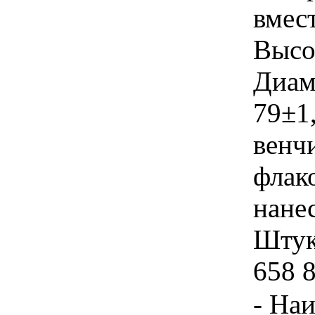
вмест
Высот
Диам
79±1
венчи
флак
нанес
Штука
658 
- На