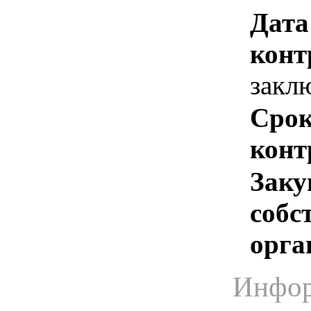
Дата
конт
закл
Срок
конт
Заку
собс
орга
Инфор