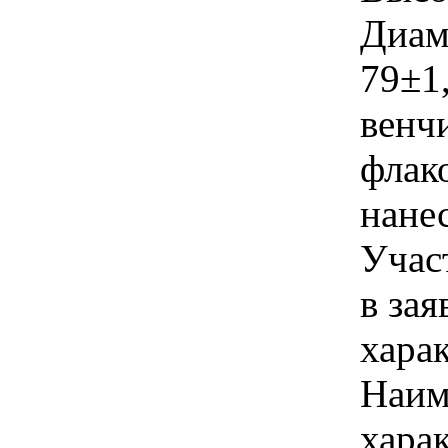
Диам
79±1
венчи
флак
нане
Учас
в зая
хара
Наим
хара