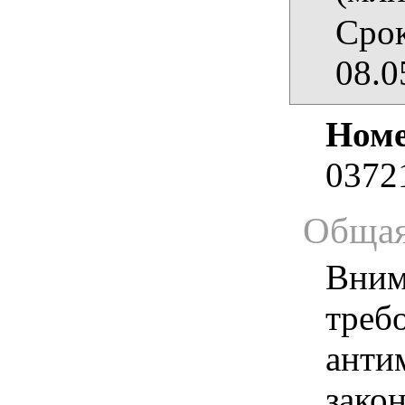
Срок
08.0
Номе
0372
Общая
Вним
треб
анти
зако