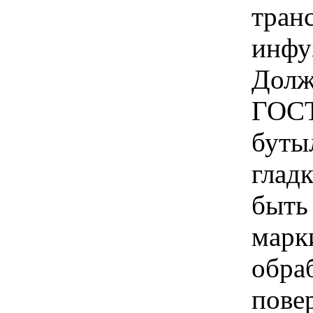
тран
инфу
Долж
ГОСТ
бутыл
глад
быть 
марк
обра
пове