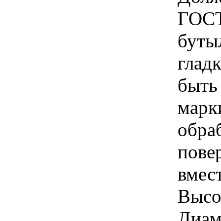
ГОСТ
бутыл
глад
быть 
марк
обра
пове
вмест
Высот
Диам