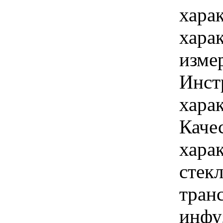
хара
хара
изме
Инст
харак
Каче
хара
стекл
тран
инфу