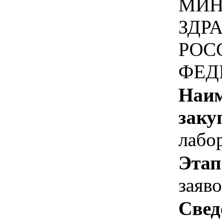
МИН
ЗДР
РОС
ФЕД
Наим
заку
лабо
Этап
заяв
Свед