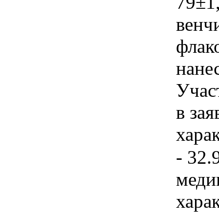
79±1
венчи
флак
нанес
Учас
в зая
хара
- 32.
меди
хара