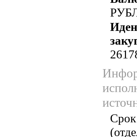
РУБ
Иден
заку
2617
Инфор
испол
источ
Срок
(отд