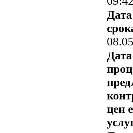
09:4
Дата
срок
08.0
Дата
проц
пред
конт
цен 
услу