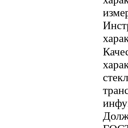
изме
Инст
харак
Каче
хара
стекл
тран
инфу
Долж