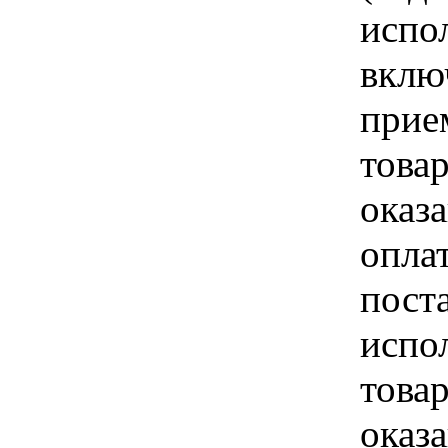
испо
вклю
прие
това
оказа
опла
пост
испо
това
оказ