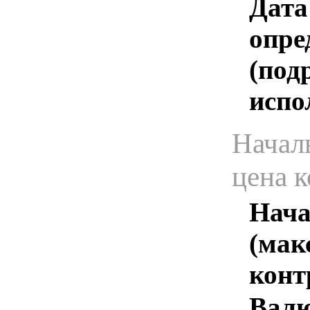
Дата
опре
(под
испо
Начал
цена 
Нача
(мак
конт
Валю