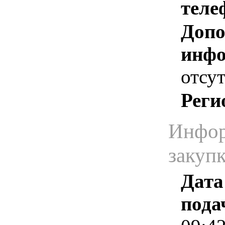
теле
Допо
инфо
отсут
Реги
Инфор
закуп
Дата
пода