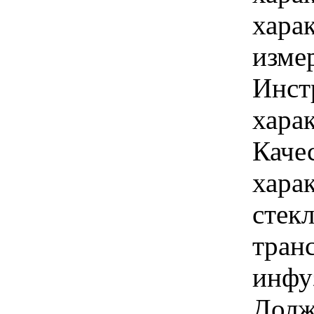
хара
изме
Инст
харак
Каче
хара
стекл
тран
инфу
Долж