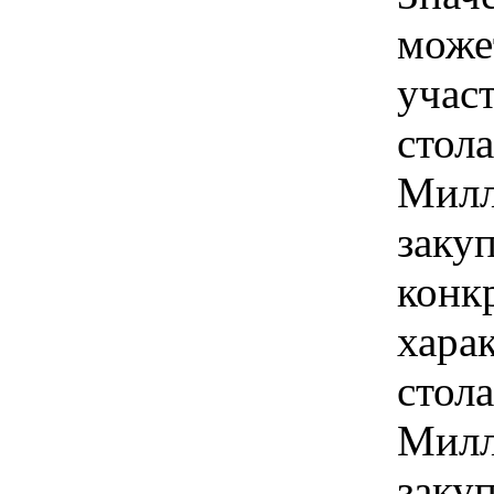
може
учас
стола
Милл
закуп
конк
хара
стола
Милл
закуп