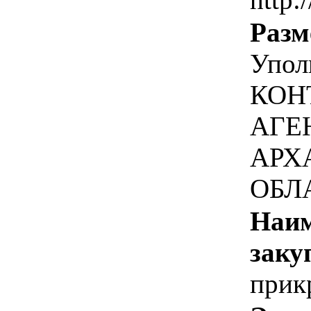
Разм
Упол
КОН
АГЕ
АРХ
ОБЛ
Наим
заку
прик