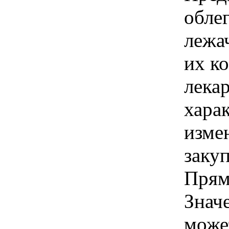
обле
лежа
их к
лека
хара
изме
заку
Прям
Знач
може