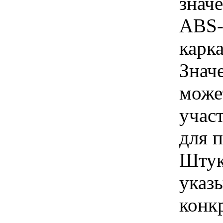
знач
ABS-
карка
Знач
може
учас
для п
Штук
указы
конк