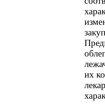
соотв
хара
изме
закуп
Пред
обле
лежа
их к
лекар
хара