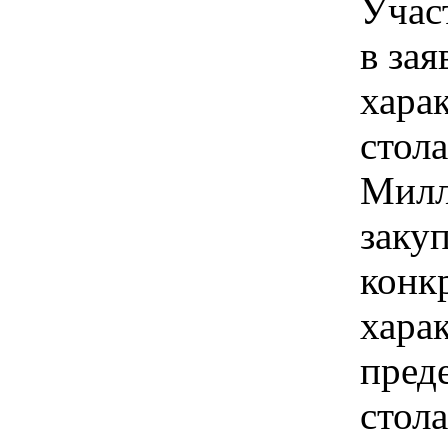
Учас
в зая
хара
стола
Милл
закуп
конк
хара
пред
стола