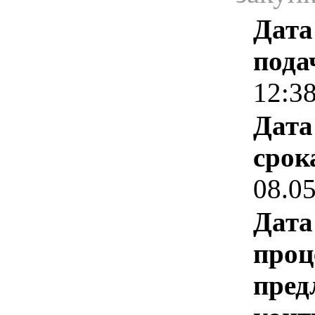
Дата
пода
12:3
Дата
срок
08.0
Дата
проц
пред