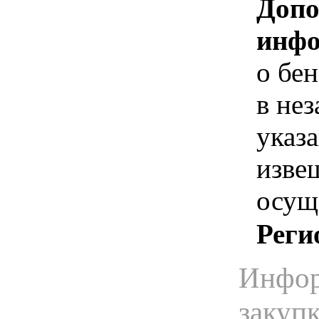
Допо
инфо
о бе
в не
указ
изве
осущ
Реги
Инфор
закуп