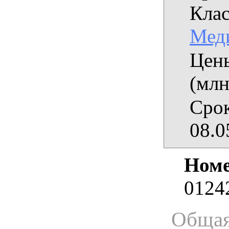
Клас
Мед
Цены
(млн
Срок
08.0
Номе
0124
Общая