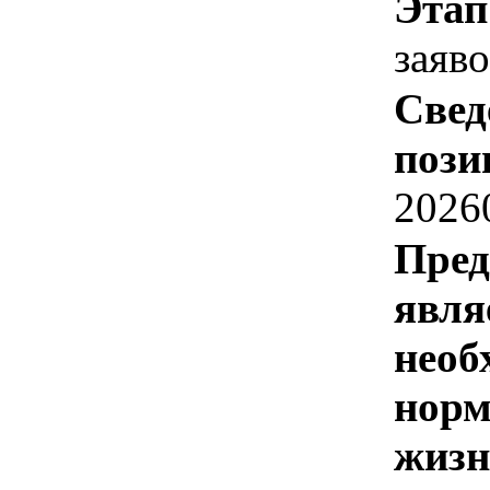
Этап
заяв
Свед
пози
2026
Пред
явля
необ
норм
жизн