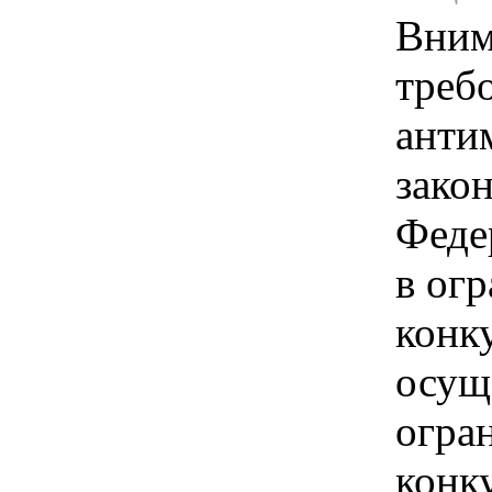
Вним
треб
анти
зако
Феде
в ог
конк
осущ
огра
конк