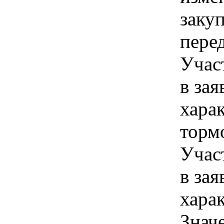
заку
пере
Учас
в зая
хара
торм
Учас
в зая
хара
Знач