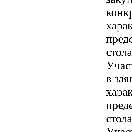
конк
хара
пред
стол
Учас
в зая
хара
пред
стол
Учас