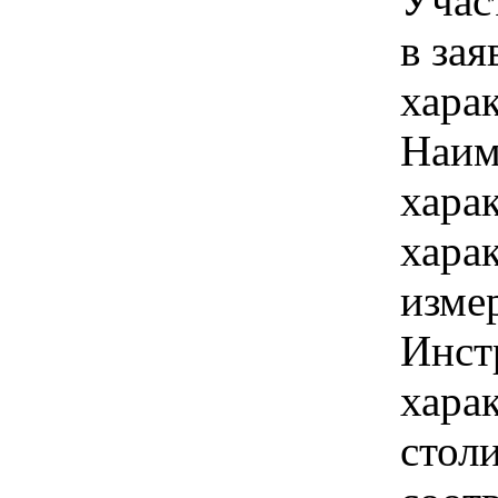
Учас
в зая
хара
Наим
хара
хара
изме
Инст
харак
стол