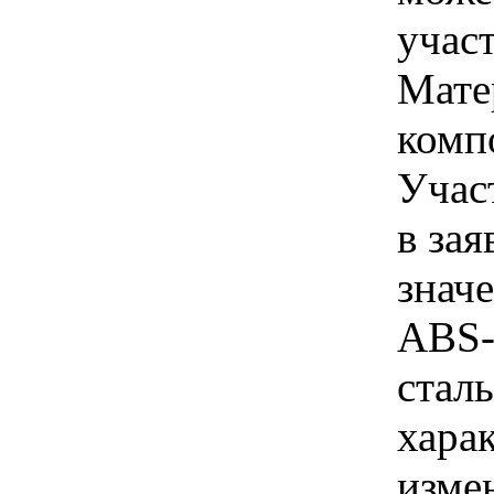
учас
Мате
комп
Учас
в зая
знач
ABS-
стал
хара
изме