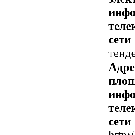
инфо
теле
сети
тенд
Адре
площ
инфо
теле
сети
http: