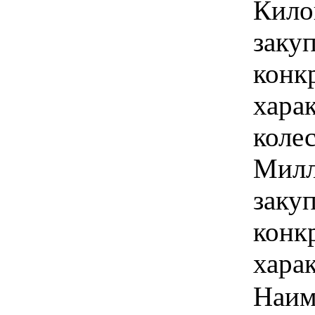
Кило
закуп
конк
хара
колес
Милл
закуп
конк
хара
Наим