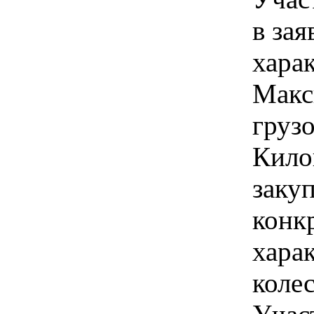
в зая
хара
Макс
груз
Кило
закуп
конк
хара
коле