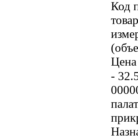
Код 
товар
изме
(объе
Цена 
- 32.
0000
пала
прик
Назн