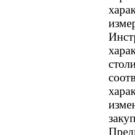
хара
изме
Инст
харак
стол
соот
хара
изме
заку
Пред