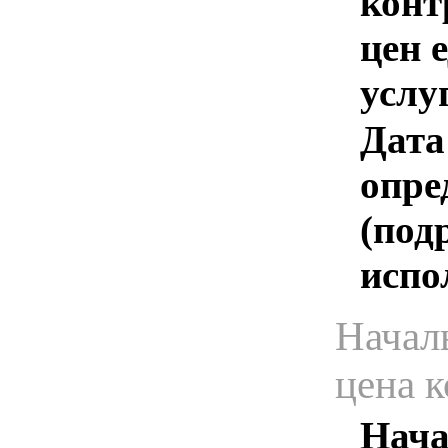
конт
цен 
услу
Дата
опре
(под
испо
Начал
цена 
Нача