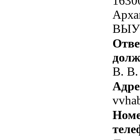
1630
Арха
ВЫУ
Отве
долж
В. В.
Адре
vvha
Номе
теле