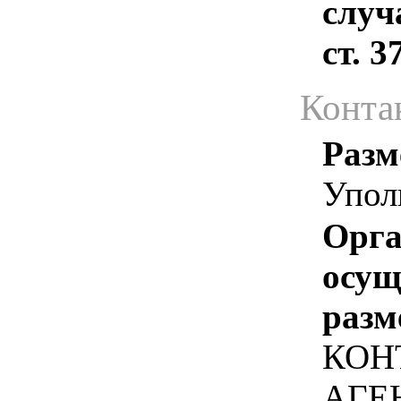
случ
ст. 
Конта
Разм
Упол
Орга
осу
разм
КОН
АГЕ