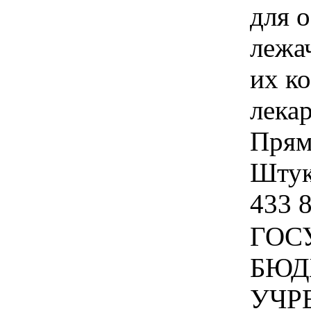
для о
лежа
их к
лека
Прям
Штука
433 
ГОС
БЮД
УЧР