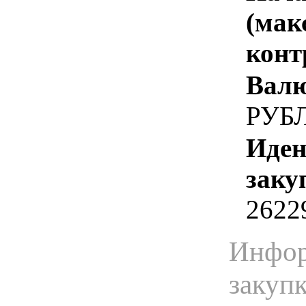
(мак
конт
Валю
РУБ
Иден
заку
2622
Инфор
закуп