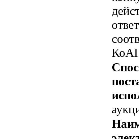
дейс
отве
соотв
КоАП
Спос
пост
испо
аукц
Наим
элек