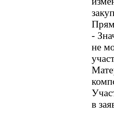
изме
заку
Прям
- Зн
не м
учас
Мате
комп
Учас
в зая