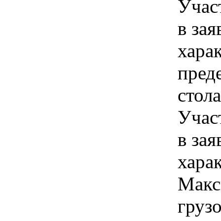
Учас
в зая
хара
пред
стола
Учас
в зая
хара
Макс
грузо