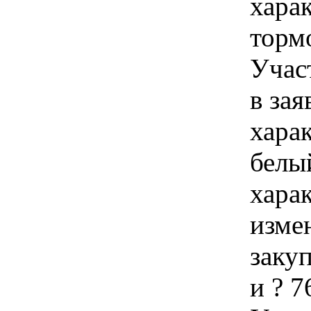
харак
тормо
Учас
в зая
харак
белый
хара
изме
закуп
и ? 7